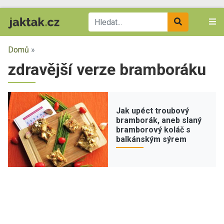
Domů
»
zdravější verze bramboráku
Jak upéct troubový
bramborák, aneb slaný
bramborový koláč s
balkánským sýrem