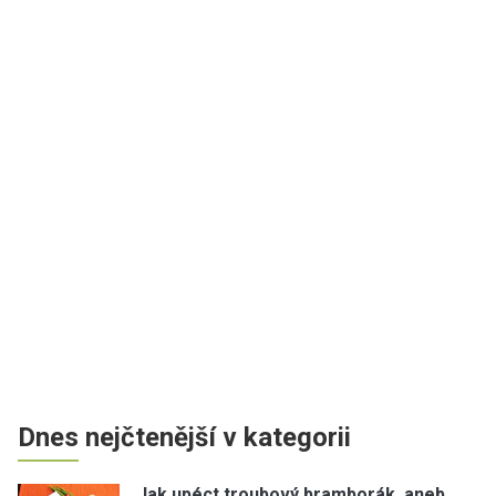
Dnes nejčtenější v kategorii
Jak upéct troubový bramborák, aneb