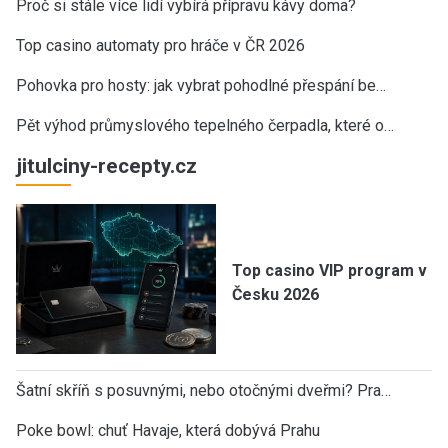
Proč si stále více lidí vybírá přípravu kávy doma?
Top casino automaty pro hráče v ČR 2026
Pohovka pro hosty: jak vybrat pohodlné přespání be…
Pět výhod průmyslového tepelného čerpadla, které o…
jitulciny-recepty.cz
Top casino VIP program v
Česku 2026
Šatní skříň s posuvnými, nebo otočnými dveřmi? Pra…
Poke bowl: chuť Havaje, která dobývá Prahu