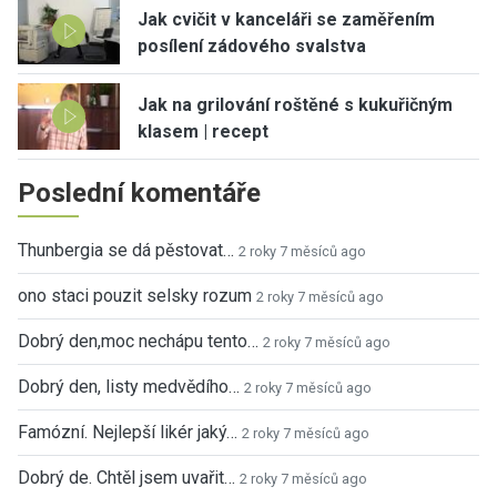
Jak cvičit v kanceláři se zaměřením
posílení zádového svalstva
Jak na grilování roštěné s kukuřičným
klasem | recept
Poslední komentáře
Thunbergia se dá pěstovat…
2 roky 7 měsíců ago
ono staci pouzit selsky rozum
2 roky 7 měsíců ago
Dobrý den,moc nechápu tento…
2 roky 7 měsíců ago
Dobrý den, listy medvědího…
2 roky 7 měsíců ago
Famózní. Nejlepší likér jaký…
2 roky 7 měsíců ago
Dobrý de. Chtěl jsem uvařit…
2 roky 7 měsíců ago