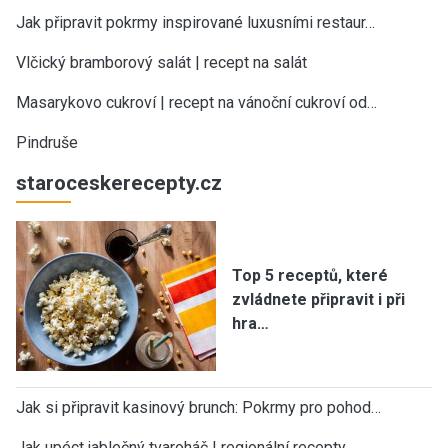
Jak připravit pokrmy inspirované luxusními restaur…
Vlčický bramborový salát | recept na salát
Masarykovo cukroví | recept na vánoční cukroví od…
Pindruše
staroceskerecepty.cz
Top 5 receptů, které
zvládnete připravit i při
hra…
Jak si připravit kasinový brunch: Pokrmy pro pohod…
Jak upéct jablečný tvaroháč | regionální recepty