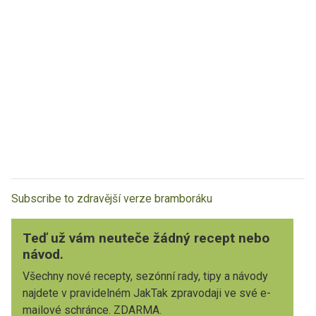
Subscribe to zdravější verze bramboráku
Teď už vám neuteče žádný recept nebo
návod.
Všechny nové recepty, sezónní rady, tipy a návody
najdete v pravidelném JakTak zpravodaji ve své e-
mailové schránce. ZDARMA.