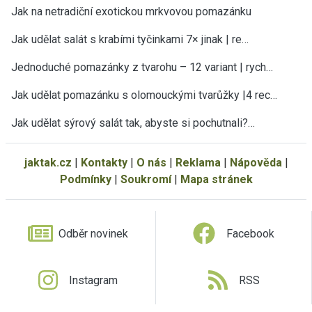
Jak na netradiční exotickou mrkvovou pomazánku
Jak udělat salát s krabími tyčinkami 7× jinak | re…
Jednoduché pomazánky z tvarohu – 12 variant | rych…
Jak udělat pomazánku s olomouckými tvarůžky |4 rec…
Jak udělat sýrový salát tak, abyste si pochutnali?…
jaktak.cz
|
Kontakty
|
O nás
|
Reklama
|
Nápověda
|
Podmínky
|
Soukromí
|
Mapa stránek
Odběr novinek
Facebook
Instagram
RSS