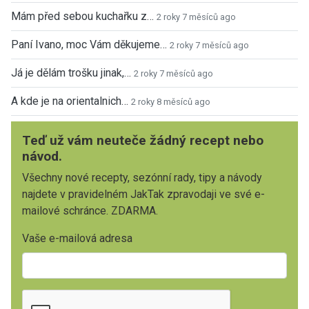
Mám před sebou kuchařku z…
2 roky 7 měsíců ago
Paní Ivano, moc Vám děkujeme…
2 roky 7 měsíců ago
Já je dělám trošku jinak,…
2 roky 7 měsíců ago
A kde je na orientalnich…
2 roky 8 měsíců ago
Teď už vám neuteče žádný recept nebo
návod.
Všechny nové recepty, sezónní rady, tipy a návody
najdete v pravidelném JakTak zpravodaji ve své e-
mailové schránce. ZDARMA.
Vaše e-mailová adresa