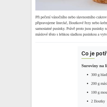
Při pečení vánočního nebo slavnostního cukroví
připravujeme linecké, žloutkové řezy nebo kré
samostatné pusinky. Právě proto jsou pusinky n
máslové těsto s lehkou sladkou pusinkou a vytv
Co je pot
Suroviny na l
300 g hla
200 g más
100 g mou
2 žloutky