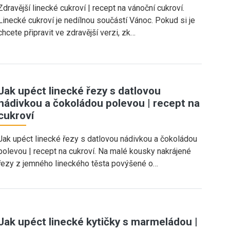
Zdravější linecké cukroví | recept na vánoční cukroví.
Linecké cukroví je nedílnou součástí Vánoc. Pokud si je
chcete připravit ve zdravější verzi, zk…
Jak upéct linecké řezy s datlovou
nádivkou a čokoládou polevou | recept na
cukroví
Jak upéct linecké řezy s datlovou nádivkou a čokoládou
polevou | recept na cukroví. Na malé kousky nakrájené
řezy z jemného lineckého těsta povýšené o…
Jak upéct linecké kytičky s marmeládou |