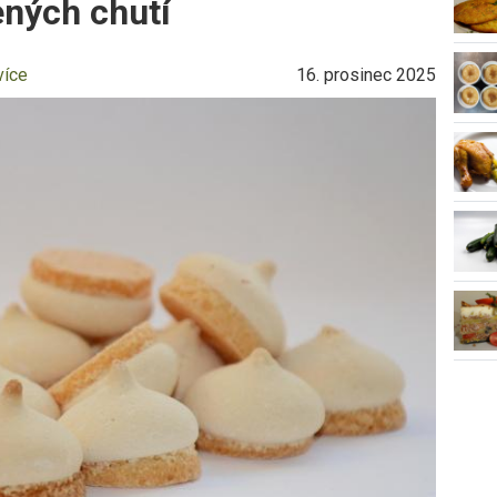
ených chutí
více
16. prosinec 2025