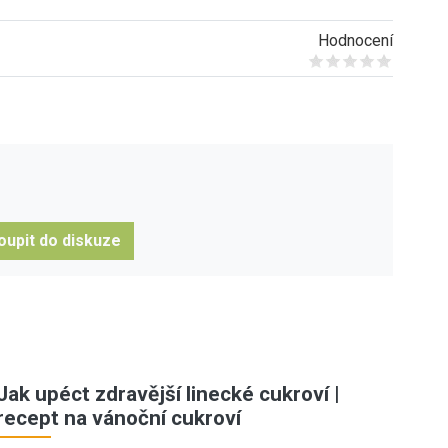
Hodnocení
Give it 1/5
Give it 2/5
Give it 3/5
Give it 4/5
Give it 5/5
oupit do diskuze
Jak upéct zdravější linecké cukroví |
recept na vánoční cukroví