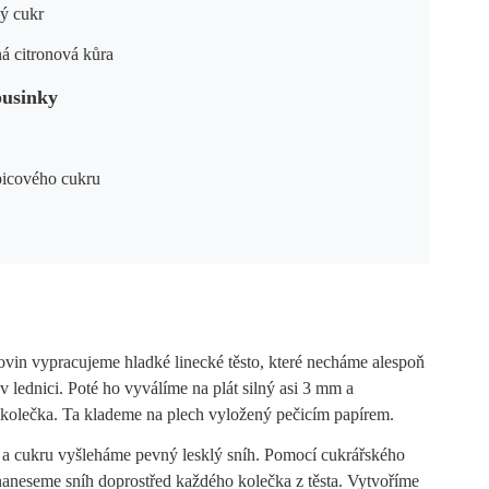
vý cukr
á citronová kůra
pusinky
picového cukru
ovin vypracujeme hladké linecké těsto, které necháme alespoň
 lednici. Poté ho vyválíme na plát silný asi 3 mm a
kolečka. Ta klademe na plech vyložený pečicím papírem.
li a cukru vyšleháme pevný lesklý sníh. Pomocí cukrářského
naneseme sníh doprostřed každého kolečka z těsta. Vytvoříme