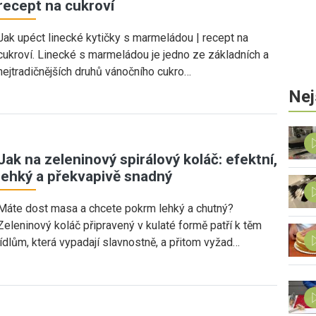
recept na cukroví
Jak upéct linecké kytičky s marmeládou | recept na
cukroví. Linecké s marmeládou je jedno ze základních a
nejtradičnějších druhů vánočního cukro…
Nej
Jak na zeleninový spirálový koláč: efektní,
lehký a překvapivě snadný
Máte dost masa a chcete pokrm lehký a chutný?
Zeleninový koláč připravený v kulaté formě patří k těm
jídlům, která vypadají slavnostně, a přitom vyžad…