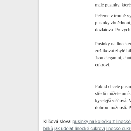
malé pusinky, které 
Pečeme v troubě vy
pusinky zhnědnout, 
dozlatova. Po vych
Pusinky na lineckém
zužitkovat zbylé bí
Jsou elegantní, chu
cukroví.
Pokud chcete pusink
středů můžete umíst
kyselejší višňová. 
dobrou možností. P
Klíčová slova:
pusinky na kolečku z linecké
bílků
jak udělat linecké cukroví
linecké cuk