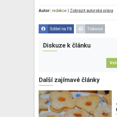
Autor:
redakce
|
Zobrazit autorská práva
Sdílet na FB
Tisknout
Diskuze k článku
Vst
Další zajímavé články