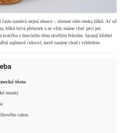
 často nastává stejná situace – zůstane nám miska bílků. Ať už
my, bílků bývá přebytek a ne vždy máme chuť péct jen
a kolečku z lineckého těsta skvělým řešením. Spojují křehké
ářejí zajímavé cukroví, které zaujme chutí i vzhledem.
řeba
inecké těsto
dké mouky
la
čkového cukru