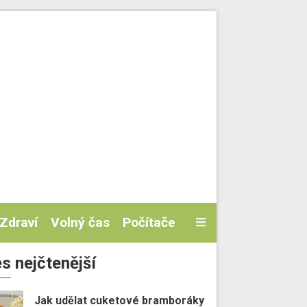
Zdraví
Volný čas
Počítače
s nejčtenější
Jak udělat cuketové bramboráky