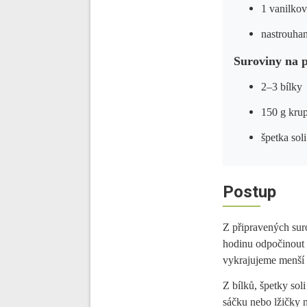
1 vanilko
nastrouhan
Suroviny na 
2–3 bílky
150 g kru
špetka soli
Postup
Z připravených sur
hodinu odpočinout v
vykrajujeme menší 
Z bílků, špetky so
sáčku nebo lžičky 