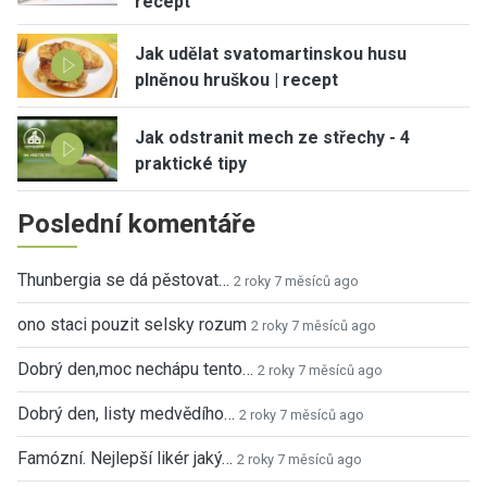
recept
Jak udělat svatomartinskou husu
plněnou hruškou | recept
Jak odstranit mech ze střechy - 4
praktické tipy
Poslední komentáře
Thunbergia se dá pěstovat…
2 roky 7 měsíců ago
ono staci pouzit selsky rozum
2 roky 7 měsíců ago
Dobrý den,moc nechápu tento…
2 roky 7 měsíců ago
Dobrý den, listy medvědího…
2 roky 7 měsíců ago
Famózní. Nejlepší likér jaký…
2 roky 7 měsíců ago