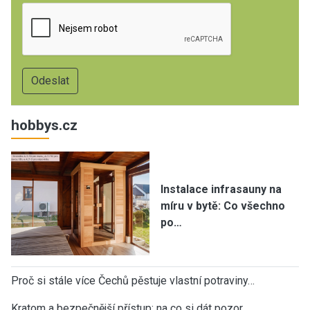
hobbys.cz
Instalace infrasauny na
míru v bytě: Co všechno
po…
Proč si stále více Čechů pěstuje vlastní potraviny…
Kratom a bezpečnější přístup: na co si dát pozor,…