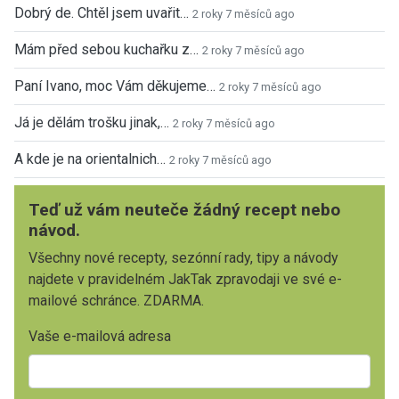
Dobrý de. Chtěl jsem uvařit…
2 roky 7 měsíců ago
Mám před sebou kuchařku z…
2 roky 7 měsíců ago
Paní Ivano, moc Vám děkujeme…
2 roky 7 měsíců ago
Já je dělám trošku jinak,…
2 roky 7 měsíců ago
A kde je na orientalnich…
2 roky 7 měsíců ago
Teď už vám neuteče žádný recept nebo
návod.
Všechny nové recepty, sezónní rady, tipy a návody
najdete v pravidelném JakTak zpravodaji ve své e-
mailové schránce. ZDARMA.
Vaše e-mailová adresa