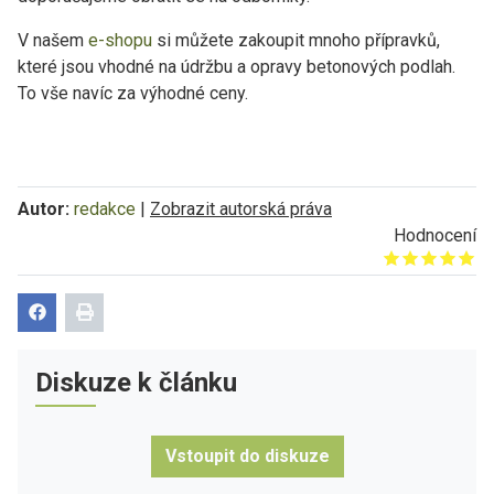
V našem
e-shopu
si můžete zakoupit mnoho přípravků,
které jsou vhodné na údržbu a opravy betonových podlah.
To vše navíc za výhodné ceny.
Autor:
redakce
|
Zobrazit autorská práva
Hodnocení
Give it 1/5
Give it 2/5
Give it 3/5
Give it 4/5
Give it 5/5
Diskuze k článku
Vstoupit do diskuze