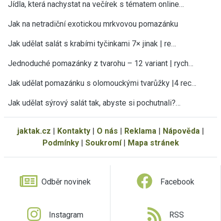
Jídla, která nachystat na večírek s tématem online…
Jak na netradiční exotickou mrkvovou pomazánku
Jak udělat salát s krabími tyčinkami 7× jinak | re…
Jednoduché pomazánky z tvarohu – 12 variant | rych…
Jak udělat pomazánku s olomouckými tvarůžky |4 rec…
Jak udělat sýrový salát tak, abyste si pochutnali?…
jaktak.cz
|
Kontakty
|
O nás
|
Reklama
|
Nápověda
|
Podmínky
|
Soukromí
|
Mapa stránek
Odběr novinek
Facebook
Instagram
RSS