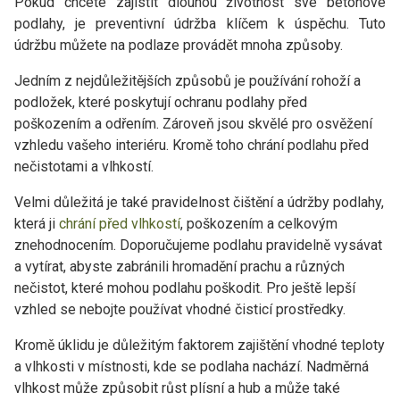
Pokud chcete zajistit dlouhou životnost své betonové
podlahy, je preventivní údržba klíčem k úspěchu. Tuto
údržbu můžete na podlaze provádět mnoha způsoby.
Jedním z nejdůležitějších způsobů je používání rohoží a
podložek, které poskytují ochranu podlahy před
poškozením a odřením. Zároveň jsou skvělé pro osvěžení
vzhledu vašeho interiéru. Kromě toho chrání podlahu před
nečistotami a vlhkostí.
Velmi důležitá je také pravidelnost čištění a údržby podlahy,
která ji
chrání před vlhkostí
, poškozením a celkovým
znehodnocením. Doporučujeme podlahu pravidelně vysávat
a vytírat, abyste zabránili hromadění prachu a různých
nečistot, které mohou podlahu poškodit. Pro ještě lepší
vzhled se nebojte používat vhodné čisticí prostředky.
Kromě úklidu je důležitým faktorem zajištění vhodné teploty
a vlhkosti v místnosti, kde se podlaha nachází. Nadměrná
vlhkost může způsobit růst plísní a hub a může také