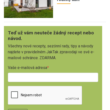
Teď už vám neuteče žádný recept nebo
návod.
Všechny nové recepty, sezónní rady, tipy a návody
najdete v pravidelném JakTak zpravodaji ve své e-
mailové schránce. ZDARMA.
Vaše e-mailová adresa