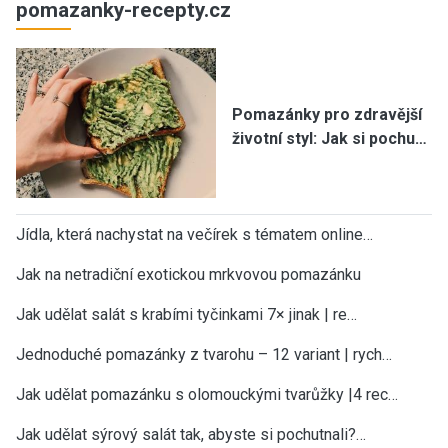
pomazanky-recepty.cz
Pomazánky pro zdravější
životní styl: Jak si pochu…
Jídla, která nachystat na večírek s tématem online…
Jak na netradiční exotickou mrkvovou pomazánku
Jak udělat salát s krabími tyčinkami 7× jinak | re…
Jednoduché pomazánky z tvarohu – 12 variant | rych…
Jak udělat pomazánku s olomouckými tvarůžky |4 rec…
Jak udělat sýrový salát tak, abyste si pochutnali?…