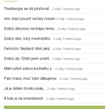
Thunbergia se dá pěstovat…
2 roky 7 měsíců ago
ono staci pouzit selsky rozum
2 roky 7 měsíců ago
Dobrý den,moc nechápu tento…
2 roky 7 měsíců ago
Dobrý den, listy medvědího…
2 roky 7 měsíců ago
Famózní. Nejlepší likér jaký…
2 roky 7 měsíců ago
Dobrý de. Chtěl jsem uvařit…
2 roky 7 měsíců ago
Mám před sebou kuchařku z…
2 roky 7 měsíců ago
Paní Ivano, moc Vám děkujeme…
2 roky 7 měsíců ago
Já je dělám trošku jinak,…
2 roky 7 měsíců ago
A kde je na orientalnich…
2 roky 7 měsíců ago