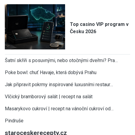
Top casino VIP program v
Česku 2026
Šatní skříň s posuvnými, nebo otočnými dveřmi? Pra…
Poke bowl: chuť Havaje, která dobývá Prahu
Jak připravit pokrmy inspirované luxusními restaur…
Vlčický bramborový salát | recept na salát
Masarykovo cukroví | recept na vánoční cukroví od…
Pindruše
staroceskerecepty.cz