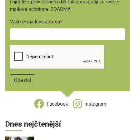
najdete v pravidelném JakTak zpravodaji ve své e-
mailové schránce. ZDARMA.
Vaše e-mailová adresa
Facebook
Instagram
Dnes nejčtenější