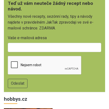
Teď už vám neuteče žádný recept nebo
návod.
Všechny nové recepty, sezónní rady, tipy a návody
najdete v pravidelném JakTak zpravodaji ve své e-
mailové schránce. ZDARMA.
Vaše e-mailová adresa
hobbys.cz