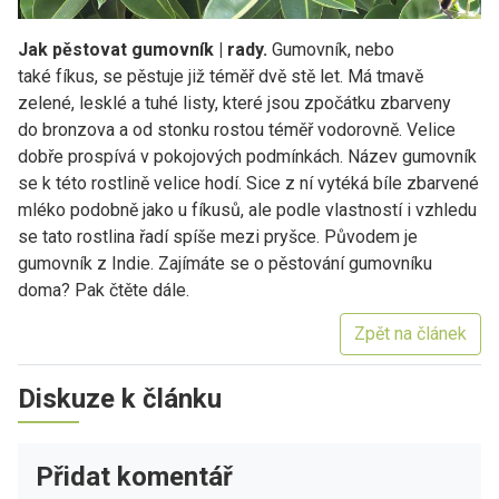
Jak pěstovat gumovník | rady.
Gumovník, nebo
také fíkus, se pěstuje již téměř dvě stě let. Má tmavě
zelené, lesklé a tuhé listy, které jsou zpočátku zbarveny
do bronzova a od stonku rostou téměř vodorovně. Velice
dobře prospívá v pokojových podmínkách. Název gumovník
se k této rostlině velice hodí. Sice z ní vytéká bíle zbarvené
mléko podobně jako u fíkusů, ale podle vlastností i vzhledu
se tato rostlina řadí spíše mezi pryšce. Původem je
gumovník z Indie. Zajímáte se o pěstování gumovníku
doma? Pak čtěte dále.
Zpět na článek
Diskuze k článku
Přidat komentář