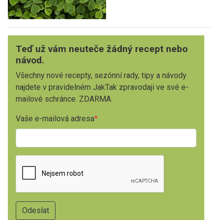
Teď už vám neuteče žádný recept nebo
návod.
Všechny nové recepty, sezónní rady, tipy a návody
najdete v pravidelném JakTak zpravodaji ve své e-
mailové schránce. ZDARMA.
Vaše e-mailová adresa