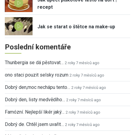
recept
Jak se starat o štětce na make-up
Poslední komentáře
Thunbergia se dá pěstovat…
2 roky 7 měsíců ago
ono staci pouzit selsky rozum
2 roky 7 měsíců ago
Dobrý den,moc nechápu tento…
2 roky 7 měsíců ago
Dobrý den, listy medvědího…
2 roky 7 měsíců ago
Famózní. Nejlepší likér jaký…
2 roky 7 měsíců ago
Dobrý de. Chtěl jsem uvařit…
2 roky 7 měsíců ago