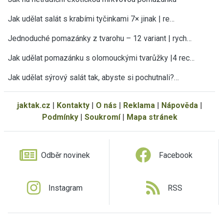
Jak udělat salát s krabími tyčinkami 7× jinak | re…
Jednoduché pomazánky z tvarohu – 12 variant | rych…
Jak udělat pomazánku s olomouckými tvarůžky |4 rec…
Jak udělat sýrový salát tak, abyste si pochutnali?…
jaktak.cz
|
Kontakty
|
O nás
|
Reklama
|
Nápověda
|
Podmínky
|
Soukromí
|
Mapa stránek
Odběr novinek
Facebook
Instagram
RSS