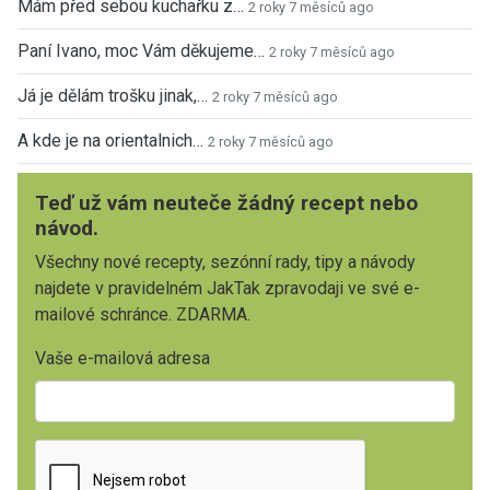
Mám před sebou kuchařku z…
2 roky 7 měsíců ago
Paní Ivano, moc Vám děkujeme…
2 roky 7 měsíců ago
Já je dělám trošku jinak,…
2 roky 7 měsíců ago
A kde je na orientalnich…
2 roky 7 měsíců ago
Teď už vám neuteče žádný recept nebo
návod.
Všechny nové recepty, sezónní rady, tipy a návody
najdete v pravidelném JakTak zpravodaji ve své e-
mailové schránce. ZDARMA.
Vaše e-mailová adresa