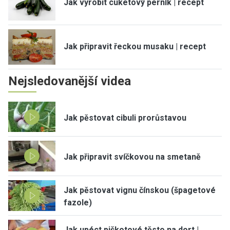
Jak vyrobit cuketový perník | recept
Jak připravit řeckou musaku | recept
Nejsledovanější videa
Jak pěstovat cibuli prorůstavou
Jak připravit svíčkovou na smetaně
Jak pěstovat vignu čínskou (špagetové
fazole)
Jak upéct piškotové těsto na dort |