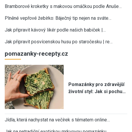
Bramborové kroketky s makovou omáčkou podle Anuše…
Plněné vepřové žebírko: Báječný tip nejen na sváte…
Jak připravit kávový likér podle našich babiček |…
Jak připravit posvícenskou husu po staročesku | re…
pomazanky-recepty.cz
Pomazánky pro zdravější
životní styl: Jak si pochu…
Jídla, která nachystat na večírek s tématem online…
Jak na netradiční exotickou mrkvovou pomazánku