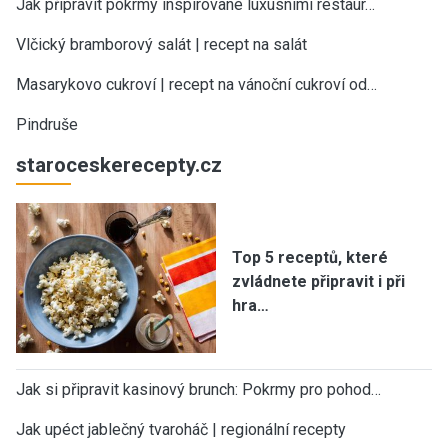
Jak připravit pokrmy inspirované luxusními restaur…
Vlčický bramborový salát | recept na salát
Masarykovo cukroví | recept na vánoční cukroví od…
Pindruše
staroceskerecepty.cz
Top 5 receptů, které
zvládnete připravit i při
hra…
Jak si připravit kasinový brunch: Pokrmy pro pohod…
Jak upéct jablečný tvaroháč | regionální recepty