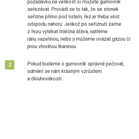
požadavků na velikost si můžete gumovník
seřezávat. Provádí se to tak, že se stonek
seřízne přímo pod listem, řez je třeba vést
odspodu nahoru. Jelikož po seříznutí začne
z řezu vytékat mléčná šťáva, natřeme
ránu vazelínou, nebo ji můžeme ovázat gázou či
jinou vhodnou tkaninou.
Pokud budeme o gumovník správně pečovat,
2
odmění se nám krásným vzrůstem
a dlouhověkostí.