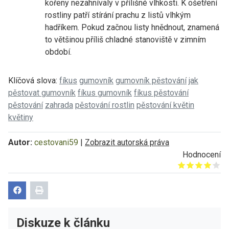
kořeny nezahnívaly v přílišné vlhkosti. K ošetření
rostliny patří stírání prachu z listů vlhkým
hadříkem. Pokud začnou listy hnědnout, znamená
to většinou příliš chladné stanoviště v zimním
období.
Klíčová slova:
fíkus
gumovník
gumovník pěstování
jak
pěstovat gumovník
fíkus gumovník
fíkus pěstování
pěstování
zahrada
pěstování rostlin
pěstování květin
květiny
Autor:
cestovani59
|
Zobrazit autorská práva
Hodnocení
Give it 1/5
Give it 2/5
Give it 3/5
Give it 4/5
Give it 5/5
Diskuze k článku