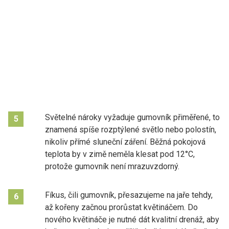
Světelné nároky vyžaduje gumovník přiměřené, to
5
znamená spíše rozptýlené světlo nebo polostín,
nikoliv přímé sluneční záření. Běžná pokojová
teplota by v zimě neměla klesat pod 12°C,
protože gumovník není mrazuvzdorný.
Fíkus, čili gumovník, přesazujeme na jaře tehdy,
6
až kořeny začnou prorůstat květináčem. Do
nového květináče je nutné dát kvalitní drenáž, aby