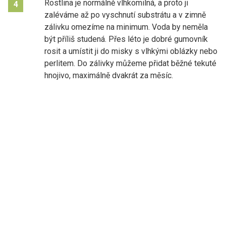
Rostlina je normálně vlhkomilná, a proto ji
4
zaléváme až po vyschnutí substrátu a v zimně
zálivku omezíme na minimum. Voda by neměla
být příliš studená. Přes léto je dobré gumovník
rosit a umístit ji do misky s vlhkými oblázky nebo
perlitem. Do zálivky můžeme přidat běžné tekuté
hnojivo, maximálně dvakrát za měsíc.