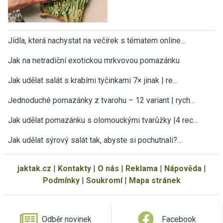
Jídla, která nachystat na večírek s tématem online…
Jak na netradiční exotickou mrkvovou pomazánku
Jak udělat salát s krabími tyčinkami 7× jinak | re…
Jednoduché pomazánky z tvarohu – 12 variant | rych…
Jak udělat pomazánku s olomouckými tvarůžky |4 rec…
Jak udělat sýrový salát tak, abyste si pochutnali?…
jaktak.cz
|
Kontakty
|
O nás
|
Reklama
|
Nápověda
|
Podmínky
|
Soukromí
|
Mapa stránek
Odběr novinek
Facebook