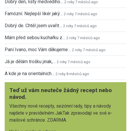
Dobrý den, listy medvědího…
2 roky 7 měsíců ago
Famózní. Nejlepší likér jaký…
2 roky 7 měsíců ago
Dobrý de. Chtěl jsem uvařit…
2 roky 7 měsíců ago
Mám před sebou kuchařku z…
2 roky 7 měsíců ago
Paní Ivano, moc Vám děkujeme…
2 roky 7 měsíců ago
Já je dělám trošku jinak,…
2 roky 7 měsíců ago
A kde je na orientalnich…
2 roky 8 měsíců ago
Teď už vám neuteče žádný recept nebo
návod.
Všechny nové recepty, sezónní rady, tipy a návody
najdete v pravidelném JakTak zpravodaji ve své e-
mailové schránce. ZDARMA.