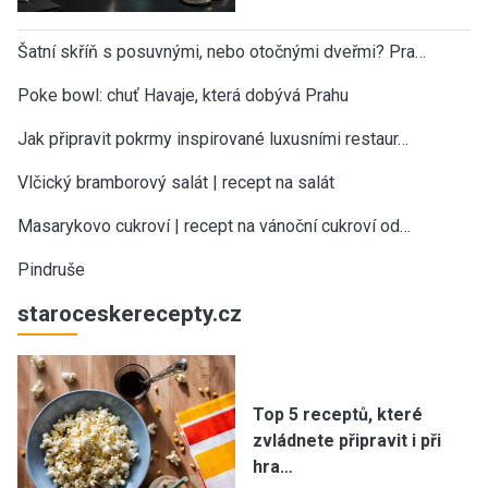
Šatní skříň s posuvnými, nebo otočnými dveřmi? Pra…
Poke bowl: chuť Havaje, která dobývá Prahu
Jak připravit pokrmy inspirované luxusními restaur…
Vlčický bramborový salát | recept na salát
Masarykovo cukroví | recept na vánoční cukroví od…
Pindruše
staroceskerecepty.cz
Top 5 receptů, které
zvládnete připravit i při
hra…