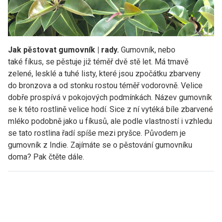
Jak pěstovat gumovník | rady.
Gumovník, nebo
také fíkus, se pěstuje již téměř dvě stě let. Má tmavě
zelené, lesklé a tuhé listy, které jsou zpočátku zbarveny
do bronzova a od stonku rostou téměř vodorovně. Velice
dobře prospívá v pokojových podmínkách. Název gumovník
se k této rostlině velice hodí. Sice z ní vytéká bíle zbarvené
mléko podobně jako u fíkusů, ale podle vlastností i vzhledu
se tato rostlina řadí spíše mezi pryšce. Původem je
gumovník z Indie. Zajímáte se o pěstování gumovníku
doma? Pak čtěte dále.