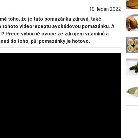
10. leden 2022
ě toho, že je tato pomazánka zdravá, také
le tohoto videoreceptu avokádovou pomazánku. A
í? Přece výborné ovoce ze zdrojem vitamínů a
ned do toho, půl pomazánky je hotovo.