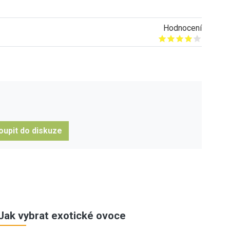
Hodnocení
Give it 1/5
Give it 2/5
Give it 3/5
Give it 4/5
Give it 5/5
oupit do diskuze
Jak vybrat exotické ovoce