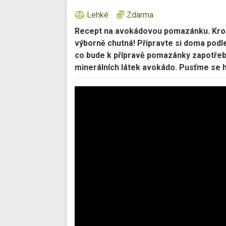
Lehké
Zdarma
Recept na avokádovou pomazánku. Krom
výborně chutná! Připravte si doma pod
co bude k přípravě pomazánky zapotřeb
minerálních látek avokádo. Pusťme se h