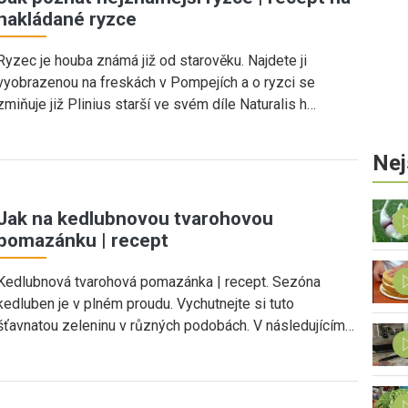
nakládané ryzce
Ryzec je houba známá již od starověku. Najdete ji
vyobrazenou na freskách v Pompejích a o ryzci se
zmiňuje již Plinius starší ve svém díle Naturalis h…
Nej
Jak na kedlubnovou tvarohovou
pomazánku | recept
Kedlubnová tvarohová pomazánka | recept. Sezóna
kedluben je v plném proudu. Vychutnejte si tuto
šťavnatou zeleninu v různých podobách. V následujícím…