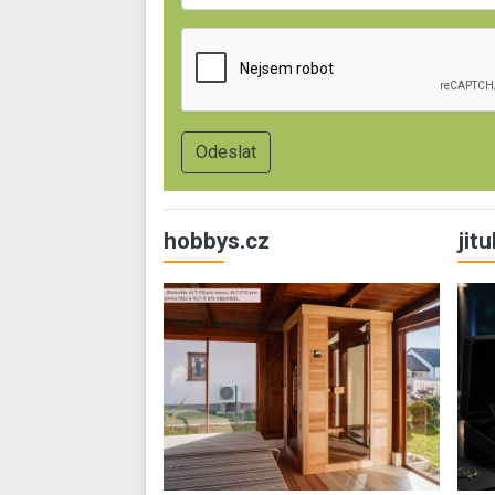
hobbys.cz
jit