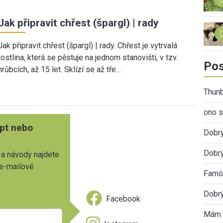
Jak připravit chřest (špargl) | rady
Jak připravit chřest (špargl) | rady. Chřest je vytrvalá
rostlina, která se pěstuje na jednom stanovišti, v tzv.
Pos
hrůbcích, až 15 let. Sklízí se až tře…
Thunb
ono s
pt nebo
Dobr
Dobrý
 a návody najdete
 e-mailové
Famóz
Dobrý
Facebook
Mám 