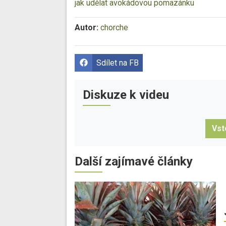
jak udělat avokádovou pomazánku
Autor:
chorche
Sdílet na FB
Diskuze k videu
Vst
Další zajímavé články