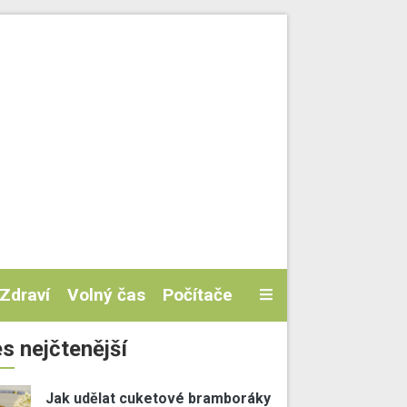
Zdraví
Volný čas
Počítače
s nejčtenější
Jak udělat cuketové bramboráky