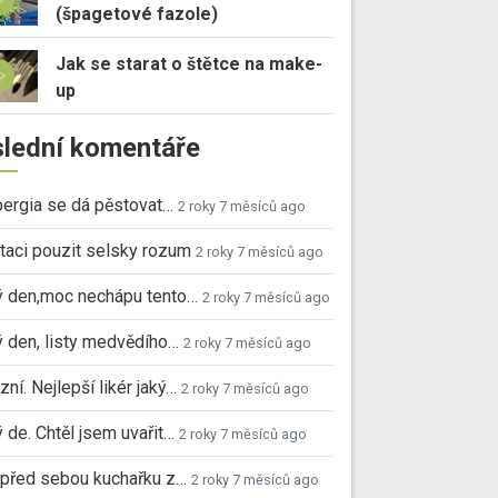
(špagetové fazole)
Jak se starat o štětce na make-
up
lední komentáře
ergia se dá pěstovat…
2 roky 7 měsíců ago
taci pouzit selsky rozum
2 roky 7 měsíců ago
ý den,moc nechápu tento…
2 roky 7 měsíců ago
 den, listy medvědího…
2 roky 7 měsíců ago
ní. Nejlepší likér jaký…
2 roky 7 měsíců ago
 de. Chtěl jsem uvařit…
2 roky 7 měsíců ago
před sebou kuchařku z…
2 roky 7 měsíců ago