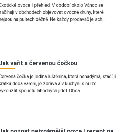
Exotické ovoce | přehled. V období okolo Vánoc se
začínají v obchodech objevovat ovocné druhy, které
nejsou na pultech běžně. Ne každý prodavač je sch…
Jak vařit s červenou čočkou
Červená čočka je jediná luštěnina, která nenadýmá, stačí jí
krátká doba vaření, je zdravá a v kuchyni s ní lze
vykouzlit spoustu lahodných jídel. Obsa…
Jak poznat nejznámější ryzce | recept na