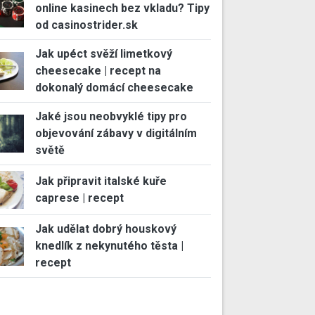
online kasinech bez vkladu? Tipy
od casinostrider.sk
Jak upéct svěží limetkový
cheesecake | recept na
dokonalý domácí cheesecake
Jaké jsou neobvyklé tipy pro
objevování zábavy v digitálním
světě
Jak připravit italské kuře
caprese | recept
Jak udělat dobrý houskový
knedlík z nekynutého těsta |
recept