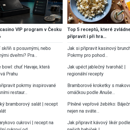
casino VIP program v Česku
Top 5 receptů, které zvládn
6
připravit i při hra…
í skříň s posuvnými, nebo
Jak si připravit kasinový brunch
nými dveřmi? Pra…
Pokrmy pro pohod…
 bowl: chuť Havaje, která
Jak upéct jablečný tvaroháč |
vá Prahu
regionální recepty
připravit pokrmy inspirované
Bramborové kroketky s makov
sními restaur…
omáčkou podle Anuše…
cký bramborový salát | recept
Plněné vepřové žebírko: Báječn
lát
nejen na sváte…
rykovo cukroví | recept na
Jak připravit kávový likér podl
ční cukroví od…
našich babiček |…