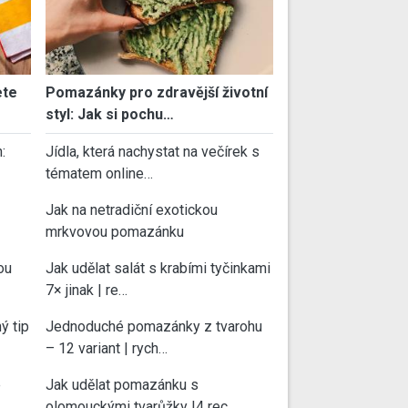
ete
Pomazánky pro zdravější životní
styl: Jak si pochu…
:
Jídla, která nachystat na večírek s
tématem online…
Jak na netradiční exotickou
mrkvovou pomazánku
ou
Jak udělat salát s krabími tyčinkami
7× jinak | re…
ý tip
Jednoduché pomazánky z tvarohu
– 12 variant | rych…
e
Jak udělat pomazánku s
olomouckými tvarůžky |4 rec…