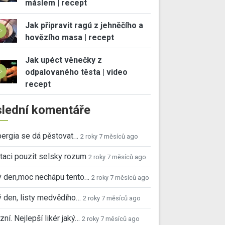
máslem | recept
Jak připravit ragú z jehněčího a
hovězího masa | recept
Jak upéct věnečky z
odpalovaného těsta | video
recept
lední komentáře
ergia se dá pěstovat…
2 roky 7 měsíců ago
taci pouzit selsky rozum
2 roky 7 měsíců ago
ý den,moc nechápu tento…
2 roky 7 měsíců ago
 den, listy medvědího…
2 roky 7 měsíců ago
ní. Nejlepší likér jaký…
2 roky 7 měsíců ago