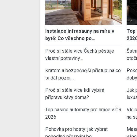
Instalace infrasauny na míru v
Top 
bytě: Co všechno po…
202
Proč si stále více Čechů pěstuje
Šatn
vlastní potraviny…
otoč
Kratom a bezpečnější přístup: na co
Poke
si dát pozor,…
dobý
Proč si stále více lidí vybírá
Jak 
přípravu kávy doma?
luxu
Top casino automaty pro hráče v ČR
Vlči
2026
na sa
Pohovka pro hosty: jak vybrat
Masa
pohodlné přespání be…
váno