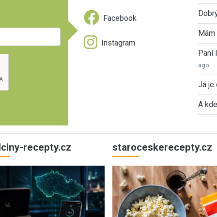
Dobrý
Facebook
Mám 
Instagram
Paní
ago
Já je
A kde
ulciny-recepty.cz
staroceskerecepty.cz