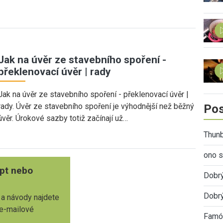
Jak na úvěr ze stavebního spoření -
překlenovací úvěr | rady
Jak na úvěr ze stavebního spoření - překlenovací úvěr |
rady. Úvěr ze stavebního spoření je výhodnější než běžný
Pos
úvěr. Úrokové sazby totiž začínají už…
Thunb
ono s
pt nebo
Dobr
Dobrý
 a návody najdete
 e-mailové
Famóz