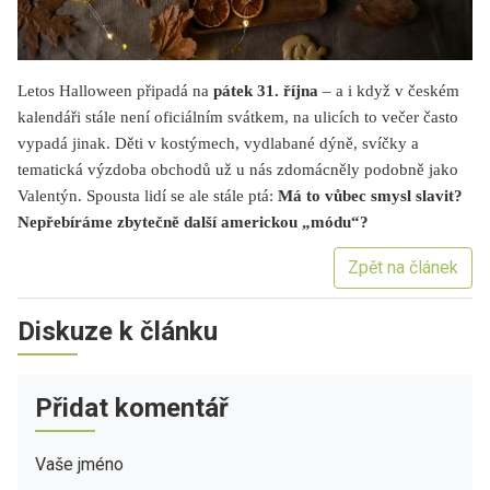
Letos Halloween připadá na
pátek 31. října
– a i když v českém
kalendáři stále není oficiálním svátkem, na ulicích to večer často
vypadá jinak. Děti v kostýmech, vydlabané dýně, svíčky a
tematická výzdoba obchodů už u nás zdomácněly podobně jako
Valentýn. Spousta lidí se ale stále ptá:
Má to vůbec smysl slavit?
Nepřebíráme zbytečně další americkou „módu“?
Zpět na článek
Diskuze k článku
Přidat komentář
Vaše jméno