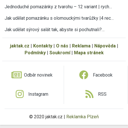
Jednoduché pomazánky z tvarohu – 12 variant | rych…
Jak udělat pomazánku s olomouckými tvarůžky |4 rec…
Jak udělat sýrový salát tak, abyste si pochutnali?…
jaktak.cz
|
Kontakty
|
O nás
|
Reklama
|
Nápověda
|
Podmínky
|
Soukromí
|
Mapa stránek
Odběr novinek
Facebook
Instagram
RSS
© 2020 jaktak.cz |
Reklamka Plzeň