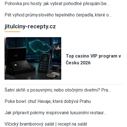
Pohovka pro hosty: jak vybrat pohodlné přespání be…
Pět výhod průmyslového tepelného čerpadla, které o…
jitulciny-recepty.cz
Top casino VIP program v
Česku 2026
Šatní skříň s posuvnými, nebo otočnými dveřmi? Pra…
Poke bowl: chuť Havaje, která dobývá Prahu
Jak připravit pokrmy inspirované luxusními restaur…
Vlčický bramborový salát | recept na salát