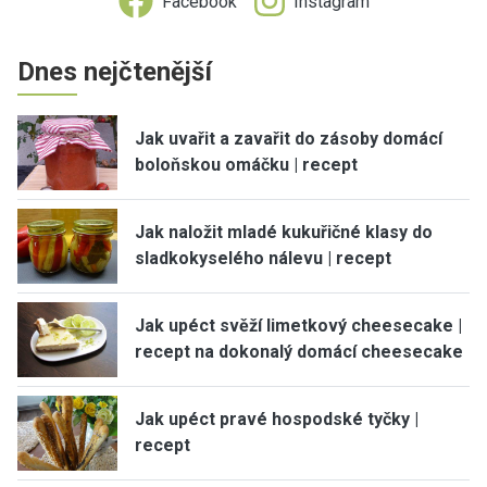
Facebook
Instagram
Dnes nejčtenější
Jak uvařit a zavařit do zásoby domácí
boloňskou omáčku | recept
Jak naložit mladé kukuřičné klasy do
sladkokyselého nálevu | recept
Jak upéct svěží limetkový cheesecake |
recept na dokonalý domácí cheesecake
Jak upéct pravé hospodské tyčky |
recept