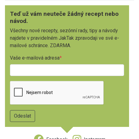
Teď už vám neuteče žádný recept nebo
návod.
Všechny nové recepty, sezónní rady, tipy a návody
najdete v pravidelném JakTak zpravodaji ve své e-
mailové schránce. ZDARMA.
Vaše e-mailová adresa