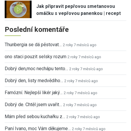
Jak připravit pepřovou smetanovou
omáčku s vepřovou panenkou | recept
Poslední komentáře
Thunbergia se dá pěstovat…
2 roky 7 měsíců ago
ono staci pouzit selsky rozum
2 roky 7 měsíců ago
Dobrý den,moc nechápu tento…
2 roky 7 měsíců ago
Dobrý den, listy medvědího…
2 roky 7 měsíců ago
Famózní. Nejlepší likér jaký…
2 roky 7 měsíců ago
Dobrý de. Chtěl jsem uvařit…
2 roky 7 měsíců ago
Mám před sebou kuchařku z…
2 roky 7 měsíců ago
Paní Ivano, moc Vám děkujeme…
2 roky 7 měsíců ago