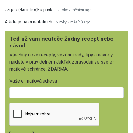
Já je dělám trošku jinak,…
2 roky 7 měsíců ago
A kde je na orientalnich…
2 roky 7 měsíců ago
Teď už vám neuteče žádný recept nebo
návod.
Všechny nové recepty, sezónní rady, tipy a návody
najdete v pravidelném JakTak zpravodaji ve své e-
mailové schránce. ZDARMA.
Vaše e-mailová adresa