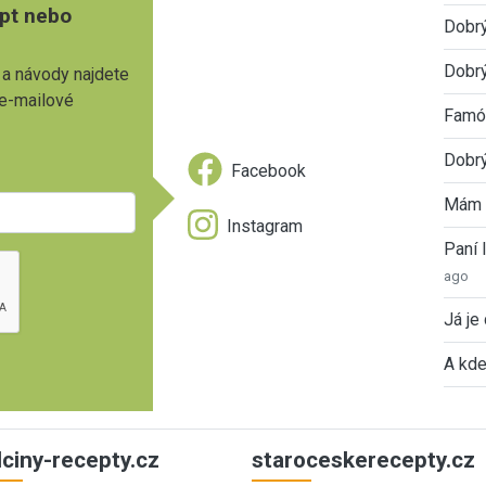
pt nebo
Dobr
Dobrý
 a návody najdete
 e-mailové
Famóz
Dobrý
Facebook
Mám 
Instagram
Paní
ago
Já je
A kde
ulciny-recepty.cz
staroceskerecepty.cz