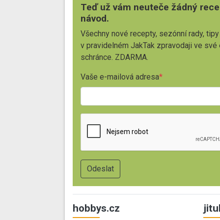
Teď už vám neuteče žádný rece
návod.
Všechny nové recepty, sezónní rady, tipy
v pravidelném JakTak zpravodaji ve své
schránce. ZDARMA.
Vaše e-mailová adresa
hobbys.cz
jit