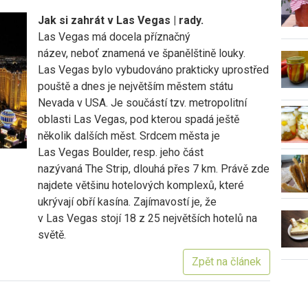
Jak si zahrát v Las Vegas | rady.
Las Vegas má docela příznačný
název, neboť znamená ve španělštině louky.
Las Vegas bylo vybudováno prakticky uprostřed
pouště a dnes je největším městem státu
Nevada v USA. Je součástí tzv. metropolitní
oblasti Las Vegas, pod kterou spadá ještě
několik dalších měst. Srdcem města je
Las Vegas Boulder, resp. jeho část
nazývaná The Strip, dlouhá přes 7 km. Právě zde
najdete většinu hotelových komplexů, které
ukrývají obří kasína. Zajímavostí je, že
v Las Vegas stojí 18 z 25 největších hotelů na
světě.
Zpět na článek