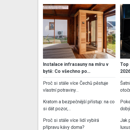
Instalace infrasauny na míru v
Top 
bytě: Co všechno po…
202
Proč si stále více Čechů pěstuje
Šatn
vlastní potraviny…
otoč
Kratom a bezpečnější přístup: na co
Poke
si dát pozor,…
dobý
Proč si stále více lidí vybírá
Jak 
přípravu kávy doma?
luxu