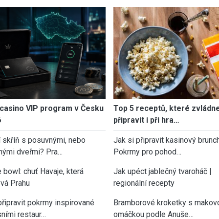
casino VIP program v Česku
Top 5 receptů, které zvládn
6
připravit i při hra…
í skříň s posuvnými, nebo
Jak si připravit kasinový brunch
nými dveřmi? Pra…
Pokrmy pro pohod…
 bowl: chuť Havaje, která
Jak upéct jablečný tvaroháč |
vá Prahu
regionální recepty
připravit pokrmy inspirované
Bramborové kroketky s makov
sními restaur…
omáčkou podle Anuše…