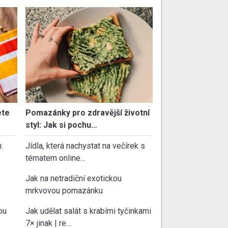
ete
Pomazánky pro zdravější životní
styl: Jak si pochu…
:
Jídla, která nachystat na večírek s
tématem online…
Jak na netradiční exotickou
mrkvovou pomazánku
ou
Jak udělat salát s krabími tyčinkami
7× jinak | re…