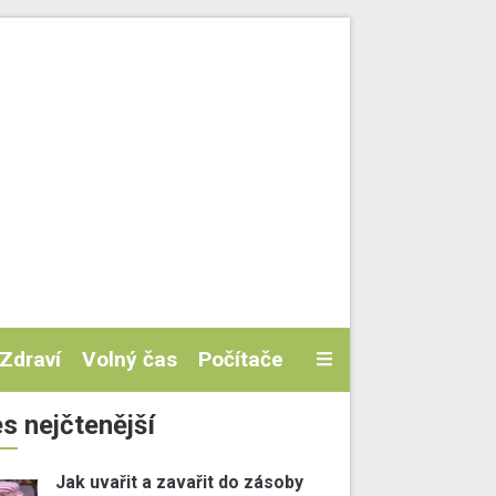
Zdraví
Volný čas
Počítače
s nejčtenější
Jak uvařit a zavařit do zásoby