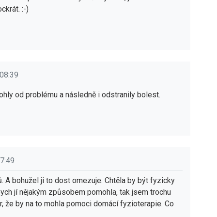
krát. :-)
 08:39
ohly od problému a následně i odstranily bolest.
07:49
. A bohužel ji to dost omezuje. Chtěla by být fyzicky
da bych jí nějakým způsobem pomohla, tak jsem trochu
or, že by na to mohla pomoci domácí fyzioterapie. Co