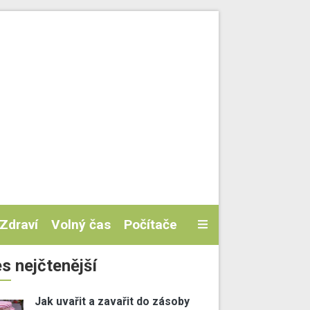
Zdraví
Volný čas
Počítače
s nejčtenější
Jak uvařit a zavařit do zásoby