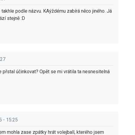
ne takhle podle názvu. KAýždému zabírá něco jiného. Já
zí stejně :D
:27
 přstal účinkovat? Opět se mi vrátila ta nesnesitelná
5 - 15:25
em mohla zase zpátky hrát volejball, kterého jsem