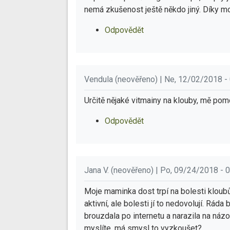
nemá zkušenost ještě někdo jiný. Díky moc
Odpovědět
Vendula (neověřeno) | Ne, 12/02/2018 -
Určitě nějaké vitmainy na klouby, mě pom
Odpovědět
Jana V. (neověřeno) | Po, 09/24/2018 - 
Moje maminka dost trpí na bolesti kloubů
aktivní, ale bolesti jí to nedovolují. Rá
brouzdala po internetu a narazila na náz
myslíte, má smysl to vyzkoušet?