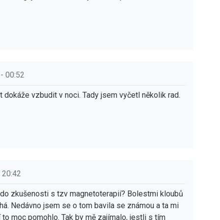
 - 00:52
 dokáže vzbudit v noci. Tady jsem vyčetl několik rad.
 20:42
ěkdo zkušenosti s tzv magnetoterapií? Bolestmi kloubů
há. Nedávno jsem se o tom bavila se známou a ta mi
í to moc pomohlo. Tak by mě zajímalo, jestli s tím