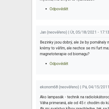
Odpovědět
Jan (neověřeno) | Út, 05/18/2021 - 17:1
Bezinky jsou dobrý, ale že by pomáhaly 
krémy to věřím, ale nechce se mi furt ma
magnetoterapie od biomagu?
Odpovědět
ekonom68 (neověřeno) | Pá, 04/15/2011
Ako lampasák - technik na radiolokátoro
Váha primeraná, ale od 45 r. chodím do k
Ak mi svalstvo kĺbov prechladne, tak sa