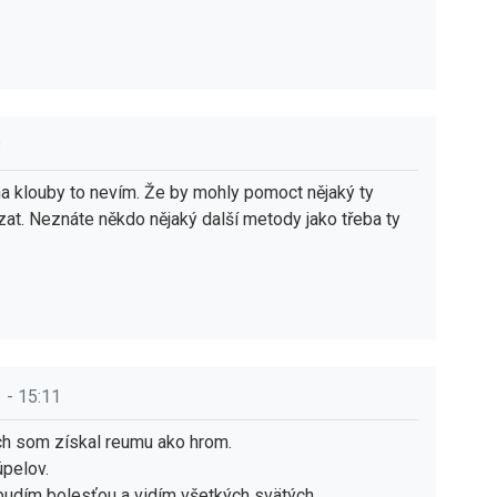
3
na klouby to nevím. Že by mohly pomoct nějaký ty
zat. Neznáte někdo nějaký další metody jako třeba ty
 - 15:11
ch som získal reumu ako hrom.
úpelov.
 budím bolesťou a vidím všetkých svätých.