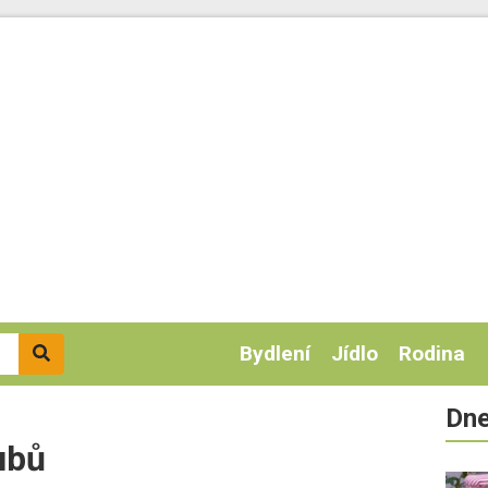
Bydlení
Jídlo
Rodina
Dne
ubů