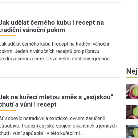
Jak udělat černého kubu | recept na
tradiční vánoční pokrm
Jak udělat černého kubu | recept na tradiční vánoční
pokrm. Jeden z vánočních receptů pro přípravu
štědrovečerní večeře. Dříve velmi oblíbený a jednod…
Nej
Jak na kuřecí mletou směs s „asijskou“
chutí a vůní | recept
Ať sebevíc netradiční a exotické, ovšem zaručeně
působivé. Tradiční asijské spojení pikantních a jemných
chutí i vůní zapůsobí i v této kuřecí ml…