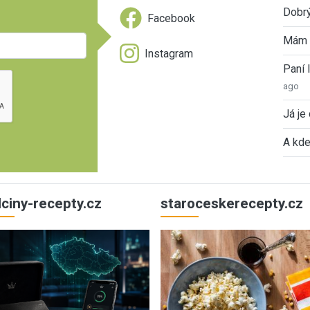
Dobrý
Facebook
Mám 
Instagram
Paní
ago
Já je
A kde
ulciny-recepty.cz
staroceskerecepty.cz