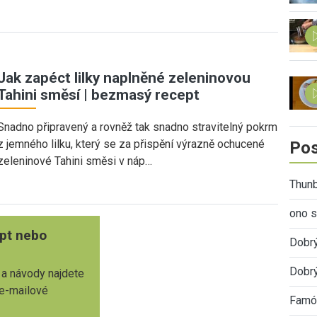
Jak zapéct lilky naplněné zeleninovou
Tahini směsí | bezmasý recept
Snadno připravený a rovněž tak snadno stravitelný pokrm
z jemného lilku, který se za přispění výrazně ochucené
Pos
zeleninové Tahini směsi v náp…
Thunb
ono s
pt nebo
Dobr
Dobrý
 a návody najdete
 e-mailové
Famóz