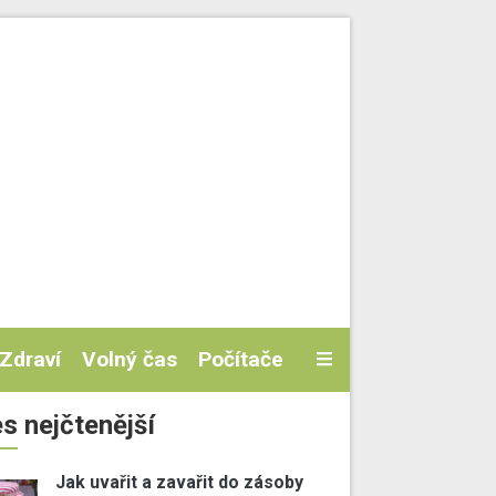
Zdraví
Volný čas
Počítače
s nejčtenější
Jak uvařit a zavařit do zásoby