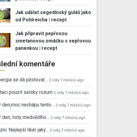
Jak udělat segedínský guláš jako
od Pohlreicha | recept
Jak připravit pepřovou
smetanovou omáčku s vepřovou
panenkou | recept
lední komentáře
ergia se dá pěstovat…
2 roky 7 měsíců ago
taci pouzit selsky rozum
2 roky 7 měsíců ago
ý den,moc nechápu tento…
2 roky 7 měsíců ago
 den, listy medvědího…
2 roky 7 měsíců ago
ní. Nejlepší likér jaký…
2 roky 7 měsíců ago