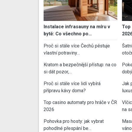
Instalace infrasauny na míru v
Top 
bytě: Co všechno po…
202
Proč si stále více Čechů pěstuje
Šatn
vlastní potraviny…
otoč
Kratom a bezpečnější přístup: na co
Poke
si dát pozor,…
dobý
Proč si stále více lidí vybírá
Jak 
přípravu kávy doma?
luxu
Top casino automaty pro hráče v ČR
Vlči
2026
na sa
Pohovka pro hosty: jak vybrat
Masa
pohodlné přespání be…
váno