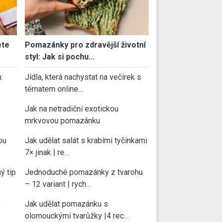
ete
Pomazánky pro zdravější životní
styl: Jak si pochu…
:
Jídla, která nachystat na večírek s
tématem online…
Jak na netradiční exotickou
mrkvovou pomazánku
ou
Jak udělat salát s krabími tyčinkami
7× jinak | re…
ý tip
Jednoduché pomazánky z tvarohu
– 12 variant | rych…
e
Jak udělat pomazánku s
olomouckými tvarůžky |4 rec…