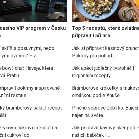
casino VIP program v Česku
Top 5 receptů, které zvládn
6
připravit i při hra…
í skříň s posuvnými, nebo
Jak si připravit kasinový brunch
nými dveřmi? Pra…
Pokrmy pro pohod…
 bowl: chuť Havaje, která
Jak upéct jablečný tvaroháč |
vá Prahu
regionální recepty
připravit pokrmy inspirované
Bramborové kroketky s makov
sními restaur…
omáčkou podle Anuše…
cký bramborový salát | recept
Plněné vepřové žebírko: Báječn
lát
nejen na sváte…
rykovo cukroví | recept na
Jak připravit kávový likér podl
ční cukroví od…
našich babiček |…