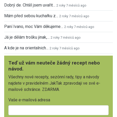
Dobrý de. Chtěl jsem uvařit…
2 roky 7 měsíců ago
Mám před sebou kuchařku z…
2 roky 7 měsíců ago
Paní Ivano, moc Vám děkujeme…
2 roky 7 měsíců ago
Já je dělám trošku jinak,…
2 roky 7 měsíců ago
A kde je na orientalnich…
2 roky 7 měsíců ago
Teď už vám neuteče žádný recept nebo
návod.
Všechny nové recepty, sezónní rady, tipy a návody
najdete v pravidelném JakTak zpravodaji ve své e-
mailové schránce. ZDARMA.
Vaše e-mailová adresa