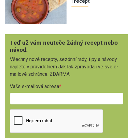
| recept
Teď už vám neuteče žádný recept nebo
návod.
Všechny nové recepty, sezónní rady, tipy a návody
najdete v pravidelném JakTak zpravodaji ve své e-
mailové schránce. ZDARMA.
Vaše e-mailová adresa