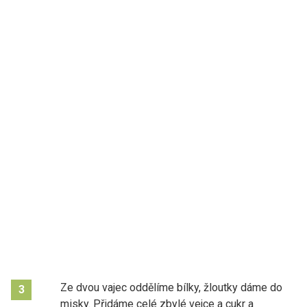
Ze dvou vajec oddělíme bílky, žloutky dáme do
3
misky. Přidáme celé zbylé vejce a cukr a