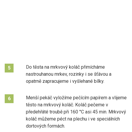
Do těsta na mrkvový koláč přimícháme
5
nastrouhanou mrkev, rozinky i se šťávou a
opatrně zapracujeme i vyšlehané bílky.
Menší pekáč vyložíme pečícím papírem a vlijeme
6
těsto na mrkvový koláč. Koláč pečeme v
předehřáté troubě při 160 °C asi 45 min. Mrkvový
koláč můžeme péct na plechu i ve speciálních
dortových formách.