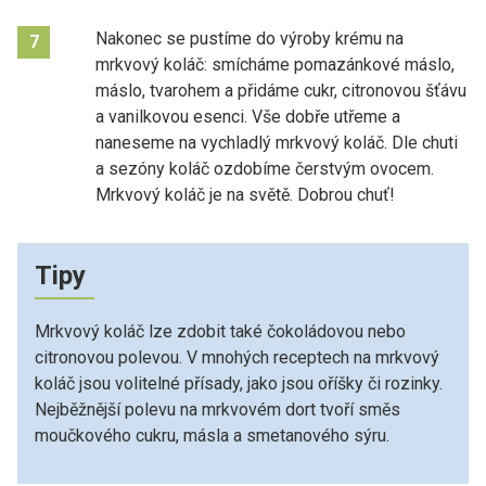
Nakonec se pustíme do výroby krému na
7
mrkvový koláč: smícháme pomazánkové máslo,
máslo, tvarohem a přidáme cukr, citronovou šťávu
a vanilkovou esenci. Vše dobře utřeme a
naneseme na vychladlý mrkvový koláč. Dle chuti
a sezóny koláč ozdobíme čerstvým ovocem.
Mrkvový koláč je na světě. Dobrou chuť!
Tipy
Mrkvový koláč lze zdobit také čokoládovou nebo
citronovou polevou. V mnohých receptech na mrkvový
koláč jsou volitelné přísady, jako jsou oříšky či rozinky.
Nejběžnější polevu na mrkvovém dort tvoří směs
moučkového cukru, másla a smetanového sýru.