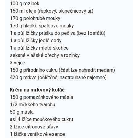
100 g rozinek
150 ml oleje (řepkový, slunečnicový aj.)
170 g polohrubé mouky
170 g hladké špaldové mouky
1 a půl lžičky prášku do pečiva (bez fosfátů)
1 a půl lžičky jedlé sody
1 a půl lžičky mleté skořice
sekané vlašské ořechy a rozinky
3 vejce
150 g přírodního cukru (část lze nahradit medem)
420 g mrkve (očištěné, nastrouhané najemno)
Krém na mrkvový koláč:
150 g pomazánkového másla
1/2 měkkého tvarohu
50 g másla
asi 4 lžíce moučkového cukru
2 lžíce citronové šťávy
1 lžička vanilkové esence