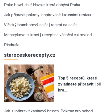
Poke bowl: chuť Havaje, která dobývá Prahu
Jak připravit pokrmy inspirované luxusními restaur…
Vlčický bramborový salát | recept na salát
Masarykovo cukroví | recept na vánoční cukroví od…
Pindruše
staroceskerecepty.cz
Top 5 receptů, které
zvládnete připravit i při
hra…
Jak si připravit kasinový brunch: Pokrmy pro pohod…