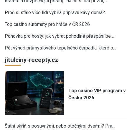
Kratom a bezpečnější přístup: na co si dát pozor,…
Proč si stále více lidí vybírá přípravu kávy doma?
Top casino automaty pro hráče v ČR 2026
Pohovka pro hosty: jak vybrat pohodlné přespání be…
Pět výhod průmyslového tepelného čerpadla, které o…
jitulciny-recepty.cz
Top casino VIP program v
Česku 2026
Šatní skříň s posuvnými, nebo otočnými dveřmi? Pra…