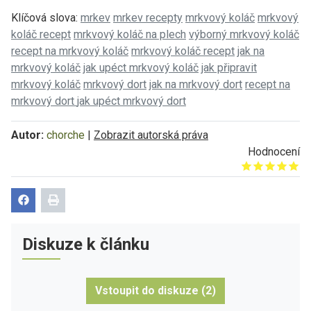
Klíčová slova:
mrkev
mrkev recepty
mrkvový koláč
mrkvový
koláč recept
mrkvový koláč na plech
výborný mrkvový koláč
recept na mrkvový koláč
mrkvový koláč recept
jak na
mrkvový koláč
jak upéct mrkvový koláč
jak připravit
mrkvový koláč
mrkvový dort
jak na mrkvový dort
recept na
mrkvový dort
jak upéct mrkvový dort
Autor:
chorche
|
Zobrazit autorská práva
Hodnocení
Give it 1/5
Give it 2/5
Give it 3/5
Give it 4/5
Give it 5/5
Diskuze k článku
Vstoupit do diskuze (2)