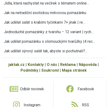
Jídla, která nachystat na večírek s tématem online…
Jak na netradiční exotickou mrkvovou pomazánku
Jak udělat salát s krabími tyčinkami 7× jinak | re…
Jednoduché pomazánky z tvarohu – 12 variant | rych…
Jak udělat pomazánku s olomouckými tvarůžky |4 rec…
Jak udělat sýrový salát tak, abyste si pochutnali?…
jaktak.cz
|
Kontakty
|
O nás
|
Reklama
|
Nápověda
|
Podmínky
|
Soukromí
|
Mapa stránek
Odběr novinek
Facebook
Instagram
RSS