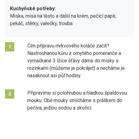
Kuchyňské potřeby:
Miska, mísa na těsto a další na krém, pečící papír,
pekáč, stěrky, vařečky, trouba
Čím přípravu mrkvového koláče začít?
1
Nastrouhanou kůru z omytého pomeranče a
vymačkané 3 lžíce šťávy dáme do misky s
rozinkami (můžeme je pokrájet) a necháme je
nasáknout asi půl hodiny.
Připravíme si polohrubou a hladkou špaldovou
2
mouku. Obě mouky smícháme s práškem do
pečiva, jedlou sodou a skořicí.