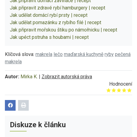
Jak připravit domácí zavináče | recept
Jak připravit zdravé rybí hamburgery | recept
Jak udělat domácí rybí prsty | recept
Jak udělat pomazánku z rybího filé | recept
Jak připravit mořskou štiku po námořnicku | recept
Jak upéct pstruha s houbami | recept
Klíčová slova:
makrela
lečo
maďarská kuchyně
ryby
pečená
makrela
Autor:
Mirka K.
|
Zobrazit autorská práva
Hodnocení
Give it 1/5
Give it 2/5
Give it 3/5
Give it 4/5
Give it 5/5
Diskuze k článku