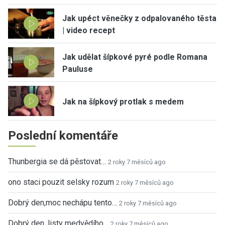
Jak upéct věnečky z odpalovaného těsta
| video recept
Jak udělat šípkové pyré podle Romana
Pauluse
Jak na šípkový protlak s medem
Poslední komentáře
Thunbergia se dá pěstovat…
2 roky 7 měsíců ago
ono staci pouzit selsky rozum
2 roky 7 měsíců ago
Dobrý den,moc nechápu tento…
2 roky 7 měsíců ago
Dobrý den, listy medvědího…
2 roky 7 měsíců ago