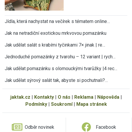
Jídla, která nachystat na večírek s tématem online…
Jak na netradiční exotickou mrkvovou pomazánku
Jak udělat salát s krabími tyčinkami 7× jinak | re…
Jednoduché pomazánky z tvarohu – 12 variant | rych…
Jak udělat pomazánku s olomouckými tvarůžky |4 rec…
Jak udělat sýrový salát tak, abyste si pochutnali?…
jaktak.cz
|
Kontakty
|
O nás
|
Reklama
|
Nápověda
|
Podmínky
|
Soukromí
|
Mapa stránek
Odběr novinek
Facebook