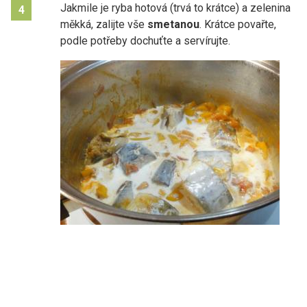
Jakmile je ryba hotová (trvá to krátce) a zelenina
4
měkká, zalijte vše
smetanou
. Krátce povařte,
podle potřeby dochuťte a servírujte.