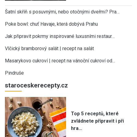
Šatní skříň s posuvnými, nebo otočnými dveřmi? Pra…
Poke bowl: chuť Havaje, která dobývá Prahu
Jak připravit pokrmy inspirované luxusními restaur…
Vlčický bramborový salát | recept na salát
Masarykovo cukroví | recept na vánoční cukroví od…
Pindruše
staroceskerecepty.cz
Top 5 receptů, které
zvládnete připravit i při
hra…