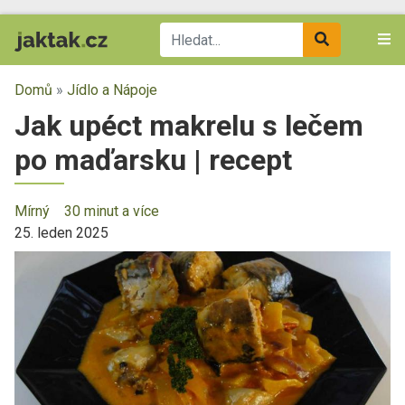
Domů
»
Jídlo a Nápoje
Jak upéct makrelu s lečem
po maďarsku | recept
Mírný
30 minut a více
25. leden 2025