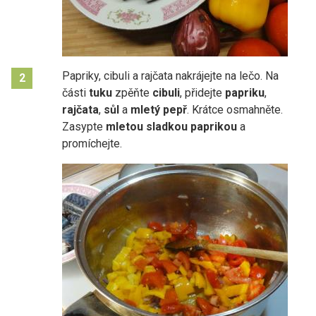
Papriky, cibuli a rajčata nakrájejte na lečo. Na
2
části
tuku
zpěňte
cibuli
, přidejte
papriku
,
rajčata
,
sůl
a
mletý pepř
. Krátce osmahněte.
Zasypte
mletou sladkou paprikou
a
promíchejte.