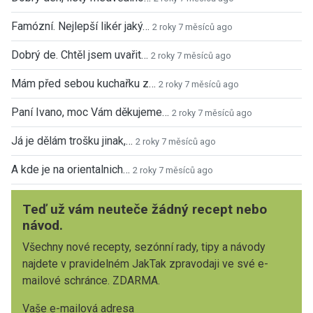
Famózní. Nejlepší likér jaký…
2 roky 7 měsíců ago
Dobrý de. Chtěl jsem uvařit…
2 roky 7 měsíců ago
Mám před sebou kuchařku z…
2 roky 7 měsíců ago
Paní Ivano, moc Vám děkujeme…
2 roky 7 měsíců ago
Já je dělám trošku jinak,…
2 roky 7 měsíců ago
A kde je na orientalnich…
2 roky 7 měsíců ago
Teď už vám neuteče žádný recept nebo
návod.
Všechny nové recepty, sezónní rady, tipy a návody
najdete v pravidelném JakTak zpravodaji ve své e-
mailové schránce. ZDARMA.
Vaše e-mailová adresa