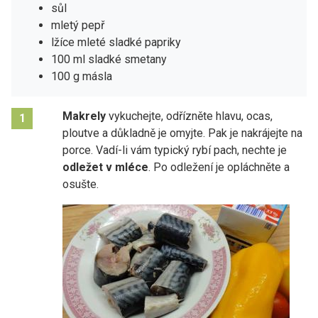
sůl
mletý pepř
lžíce mleté sladké papriky
100 ml sladké smetany
100 g másla
Makrely
vykuchejte, odřízněte hlavu, ocas,
1
ploutve a důkladně je omyjte. Pak je nakrájejte na
porce. Vadí-li vám typický rybí pach, nechte je
odležet v mléce
. Po odležení je opláchněte a
osušte.