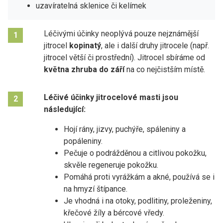
uzavíratelná sklenice či kelímek
Léčivými účinky neoplývá pouze nejznámější
1
jitrocel
kopinatý
, ale i další druhy jitrocele (např.
jitrocel větší či prostřední).
Jitrocel sbíráme od
května zhruba do září
na co nejčistším místě.
Léčivé účinky jitrocelové masti jsou
2
následující:
Hojí rány, jizvy, puchýře, spáleniny a
popáleniny.
Pečuje o podrážděnou a citlivou pokožku,
skvěle regeneruje pokožku.
Pomáhá proti vyrážkám a akné, používá se i
na hmyzí štípance.
Je vhodná i na otoky, podlitiny, proleženiny,
křečové žíly a bércové vředy.