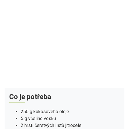
Co je potřeba
250 g kokosového oleje
5 g včelího vosku
2 hrsti čerstvých listů jitrocele