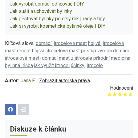
Jak vyrobit domácí odličovač | DIY
Jak sušit a uchovávat bylinky
Jak pěstovat bylinky po celý rok | rady a tipy
Jak si vyrobit kosmetické bylinné oleje | DIY
Klíčová slova:
domácí jitrocelová mast
hojivá jitrocelová
mast recept
hojivá jitrocelová mast postup
výroba domácí
jitrocelové masti
domácí mast z jitrocele
přírodní medicína
bylinná léčba
jak využít jitrocel
účinky jitrocele
Autor:
Jana F.
|
Zobrazit autorská práva
Hodnocení
Give it 1/5
Give it 2/5
Give it 3/5
Give it 4/5
Give it 5/5
Diskuze k článku