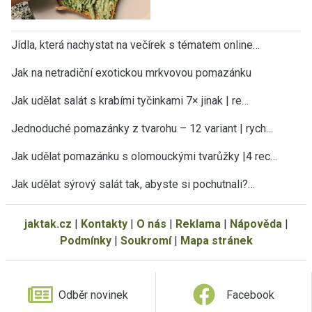
Jídla, která nachystat na večírek s tématem online…
Jak na netradiční exotickou mrkvovou pomazánku
Jak udělat salát s krabími tyčinkami 7× jinak | re…
Jednoduché pomazánky z tvarohu – 12 variant | rych…
Jak udělat pomazánku s olomouckými tvarůžky |4 rec…
Jak udělat sýrový salát tak, abyste si pochutnali?…
jaktak.cz
|
Kontakty
|
O nás
|
Reklama
|
Nápověda
|
Podmínky
|
Soukromí
|
Mapa stránek
Odběr novinek
Facebook