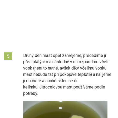
Druhý den mast opět zahřejeme, přecedíme ji
5
přes plátýnko a následně v ní rozpustíme včelí
vosk (není to nutné, avšak díky včelímu vosku
mast nebude tát při pokojové teplotě) a nalijeme
ji do čisté a suché sklenice či
kelímku.
Jitrocelovou mast používáme podle
potřeby.