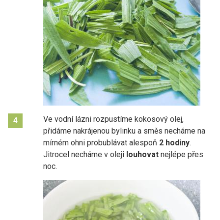
Ve vodní lázni rozpustíme kokosový olej,
4
přidáme nakrájenou bylinku a směs necháme na
mírném ohni probublávat alespoň
2 hodiny
.
Jitrocel necháme v oleji
louhovat
nejlépe přes
noc.