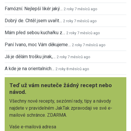
Famózní. Nejlepší likér jaký…
2 roky 7 měsíců ago
Dobrý de. Chtěl jsem uvařit…
2 roky 7 měsíců ago
Mám před sebou kuchařku z…
2 roky 7 měsíců ago
Paní Ivano, moc Vám děkujeme…
2 roky 7 měsíců ago
Já je dělám trošku jinak,…
2 roky 7 měsíců ago
A kde je na orientalnich…
2 roky 8 měsíců ago
Teď už vám neuteče žádný recept nebo
návod.
Všechny nové recepty, sezónní rady, tipy a návody
najdete v pravidelném JakTak zpravodaji ve své e-
mailové schránce. ZDARMA.
Vaše e-mailová adresa