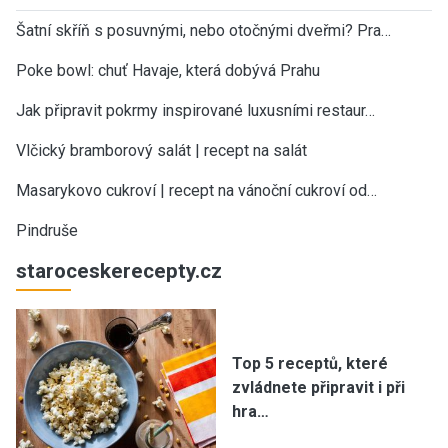
Šatní skříň s posuvnými, nebo otočnými dveřmi? Pra…
Poke bowl: chuť Havaje, která dobývá Prahu
Jak připravit pokrmy inspirované luxusními restaur…
Vlčický bramborový salát | recept na salát
Masarykovo cukroví | recept na vánoční cukroví od…
Pindruše
staroceskerecepty.cz
Top 5 receptů, které
zvládnete připravit i při
hra…