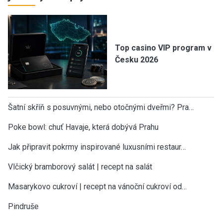
Top casino VIP program v
Česku 2026
Šatní skříň s posuvnými, nebo otočnými dveřmi? Pra…
Poke bowl: chuť Havaje, která dobývá Prahu
Jak připravit pokrmy inspirované luxusními restaur…
Vlčický bramborový salát | recept na salát
Masarykovo cukroví | recept na vánoční cukroví od…
Pindruše