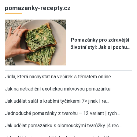
pomazanky-recepty.cz
Pomazánky pro zdravější
životní styl: Jak si pochu…
Jídla, která nachystat na večírek s tématem online…
Jak na netradiční exotickou mrkvovou pomazánku
Jak udělat salát s krabími tyčinkami 7× jinak | re…
Jednoduché pomazánky z tvarohu – 12 variant | rych…
Jak udělat pomazánku s olomouckými tvarůžky |4 rec…