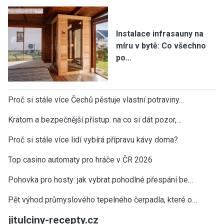
Instalace infrasauny na
míru v bytě: Co všechno
po…
Proč si stále více Čechů pěstuje vlastní potraviny…
Kratom a bezpečnější přístup: na co si dát pozor,…
Proč si stále více lidí vybírá přípravu kávy doma?
Top casino automaty pro hráče v ČR 2026
Pohovka pro hosty: jak vybrat pohodlné přespání be…
Pět výhod průmyslového tepelného čerpadla, které o…
jitulciny-recepty.cz