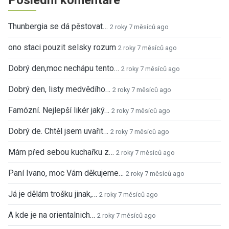
Thunbergia se dá pěstovat…
2 roky 7 měsíců ago
ono staci pouzit selsky rozum
2 roky 7 měsíců ago
Dobrý den,moc nechápu tento…
2 roky 7 měsíců ago
Dobrý den, listy medvědího…
2 roky 7 měsíců ago
Famózní. Nejlepší likér jaký…
2 roky 7 měsíců ago
Dobrý de. Chtěl jsem uvařit…
2 roky 7 měsíců ago
Mám před sebou kuchařku z…
2 roky 7 měsíců ago
Paní Ivano, moc Vám děkujeme…
2 roky 7 měsíců ago
Já je dělám trošku jinak,…
2 roky 7 měsíců ago
A kde je na orientalnich…
2 roky 7 měsíců ago