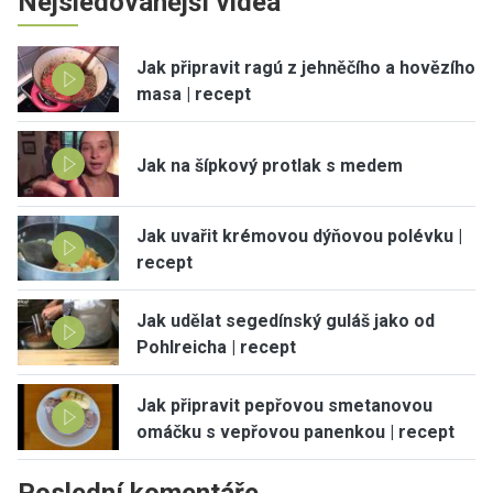
Nejsledovanější videa
Jak připravit ragú z jehněčího a hovězího
masa | recept
Jak na šípkový protlak s medem
Jak uvařit krémovou dýňovou polévku |
recept
Jak udělat segedínský guláš jako od
Pohlreicha | recept
Jak připravit pepřovou smetanovou
omáčku s vepřovou panenkou | recept
Poslední komentáře