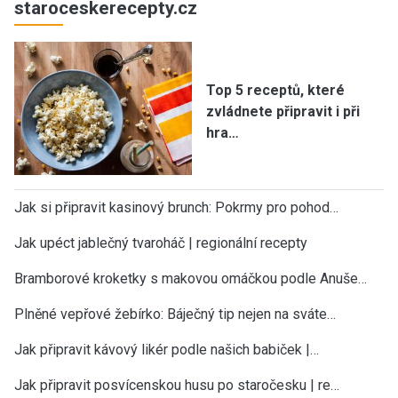
staroceskerecepty.cz
Top 5 receptů, které
zvládnete připravit i při
hra…
Jak si připravit kasinový brunch: Pokrmy pro pohod…
Jak upéct jablečný tvaroháč | regionální recepty
Bramborové kroketky s makovou omáčkou podle Anuše…
Plněné vepřové žebírko: Báječný tip nejen na sváte…
Jak připravit kávový likér podle našich babiček |…
Jak připravit posvícenskou husu po staročesku | re…