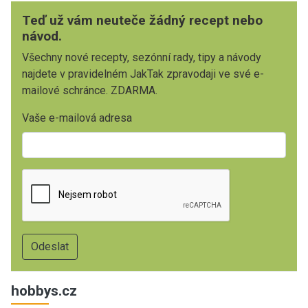
Teď už vám neuteče žádný recept nebo
návod.
Všechny nové recepty, sezónní rady, tipy a návody
najdete v pravidelném JakTak zpravodaji ve své e-
mailové schránce. ZDARMA.
Vaše e-mailová adresa
hobbys.cz