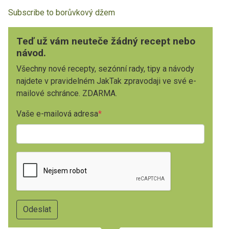
Subscribe to borůvkový džem
Teď už vám neuteče žádný recept nebo
návod.
Všechny nové recepty, sezónní rady, tipy a návody
najdete v pravidelném JakTak zpravodaji ve své e-
mailové schránce. ZDARMA.
Vaše e-mailová adresa