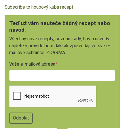
Subscribe to houbový kuba recept
Teď už vám neuteče žádný recept nebo
návod.
Všechny nové recepty, sezónní rady, tipy a návody
najdete v pravidelném JakTak zpravodaji ve své e-
mailové schránce. ZDARMA.
Vaše e-mailová adresa