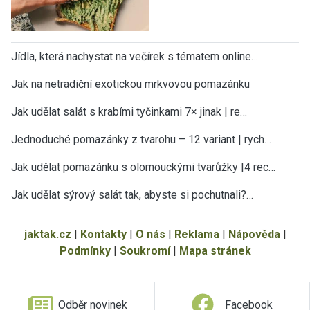
Jídla, která nachystat na večírek s tématem online…
Jak na netradiční exotickou mrkvovou pomazánku
Jak udělat salát s krabími tyčinkami 7× jinak | re…
Jednoduché pomazánky z tvarohu – 12 variant | rych…
Jak udělat pomazánku s olomouckými tvarůžky |4 rec…
Jak udělat sýrový salát tak, abyste si pochutnali?…
jaktak.cz
|
Kontakty
|
O nás
|
Reklama
|
Nápověda
|
Podmínky
|
Soukromí
|
Mapa stránek
Odběr novinek
Facebook