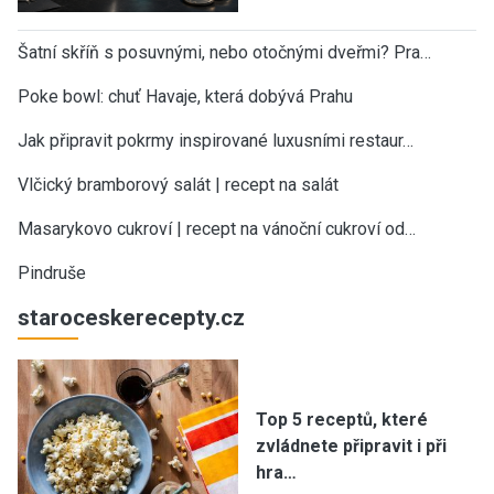
Šatní skříň s posuvnými, nebo otočnými dveřmi? Pra…
Poke bowl: chuť Havaje, která dobývá Prahu
Jak připravit pokrmy inspirované luxusními restaur…
Vlčický bramborový salát | recept na salát
Masarykovo cukroví | recept na vánoční cukroví od…
Pindruše
staroceskerecepty.cz
Top 5 receptů, které
zvládnete připravit i při
hra…