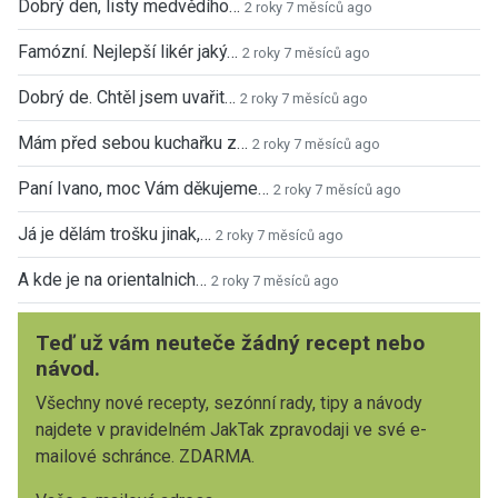
Dobrý den, listy medvědího…
2 roky 7 měsíců ago
Famózní. Nejlepší likér jaký…
2 roky 7 měsíců ago
Dobrý de. Chtěl jsem uvařit…
2 roky 7 měsíců ago
Mám před sebou kuchařku z…
2 roky 7 měsíců ago
Paní Ivano, moc Vám děkujeme…
2 roky 7 měsíců ago
Já je dělám trošku jinak,…
2 roky 7 měsíců ago
A kde je na orientalnich…
2 roky 7 měsíců ago
Teď už vám neuteče žádný recept nebo
návod.
Všechny nové recepty, sezónní rady, tipy a návody
najdete v pravidelném JakTak zpravodaji ve své e-
mailové schránce. ZDARMA.