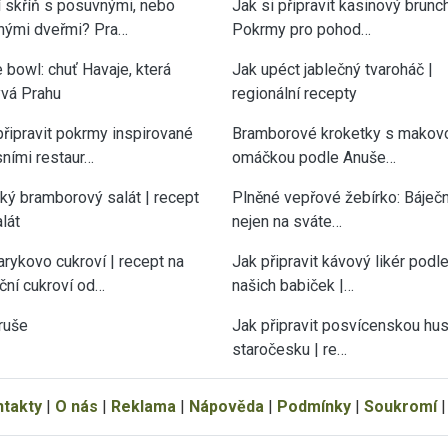
í skříň s posuvnými, nebo
Jak si připravit kasinový brunch
nými dveřmi? Pra…
Pokrmy pro pohod…
 bowl: chuť Havaje, která
Jak upéct jablečný tvaroháč |
vá Prahu
regionální recepty
připravit pokrmy inspirované
Bramborové kroketky s makov
sními restaur…
omáčkou podle Anuše…
cký bramborový salát | recept
Plněné vepřové žebírko: Báječn
lát
nejen na sváte…
rykovo cukroví | recept na
Jak připravit kávový likér podl
ční cukroví od…
našich babiček |…
ruše
Jak připravit posvícenskou hu
staročesku | re…
ntakty
|
O nás
|
Reklama
|
Nápověda
|
Podmínky
|
Soukromí