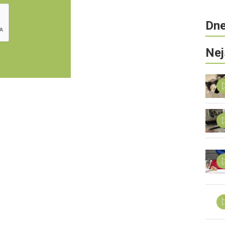
Dne
Nej