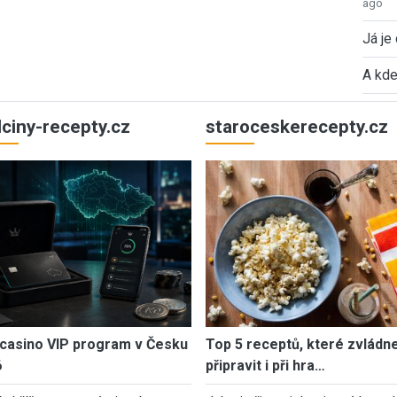
ago
Já je
A kde
ulciny-recepty.cz
staroceskerecepty.cz
casino VIP program v Česku
Top 5 receptů, které zvládn
6
připravit i při hra…