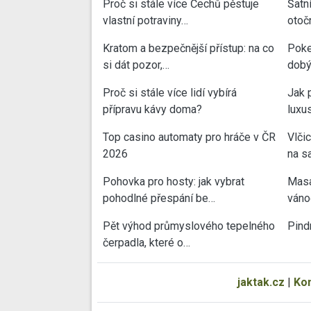
Proč si stále více Čechů pěstuje
Šatn
vlastní potraviny…
otoč
Kratom a bezpečnější přístup: na co
Poke
si dát pozor,…
dobý
Proč si stále více lidí vybírá
Jak 
přípravu kávy doma?
luxu
Top casino automaty pro hráče v ČR
Vlči
2026
na sa
Pohovka pro hosty: jak vybrat
Masa
pohodlné přespání be…
váno
Pět výhod průmyslového tepelného
Pind
čerpadla, které o…
jaktak.cz
|
Ko