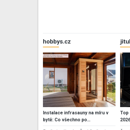
hobbys.cz
jit
Instalace infrasauny na míru v
Top 
bytě: Co všechno po…
202