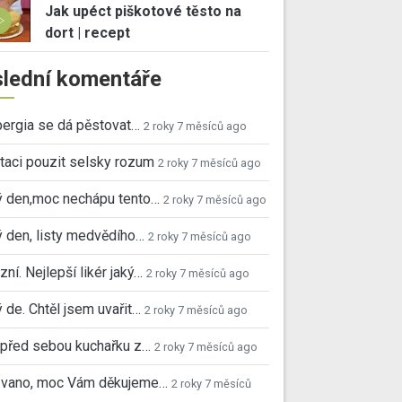
Jak upéct piškotové těsto na
dort | recept
lední komentáře
ergia se dá pěstovat…
2 roky 7 měsíců ago
taci pouzit selsky rozum
2 roky 7 měsíců ago
ý den,moc nechápu tento…
2 roky 7 měsíců ago
 den, listy medvědího…
2 roky 7 měsíců ago
ní. Nejlepší likér jaký…
2 roky 7 měsíců ago
 de. Chtěl jsem uvařit…
2 roky 7 měsíců ago
před sebou kuchařku z…
2 roky 7 měsíců ago
 Ivano, moc Vám děkujeme…
2 roky 7 měsíců