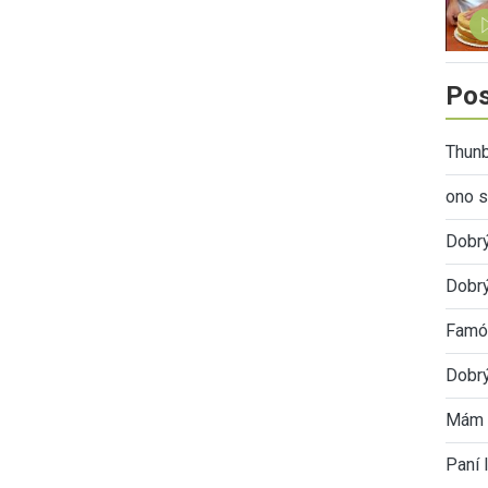
Pos
Thunb
ono s
Dobr
Dobrý
Famóz
Dobrý
Mám 
Paní