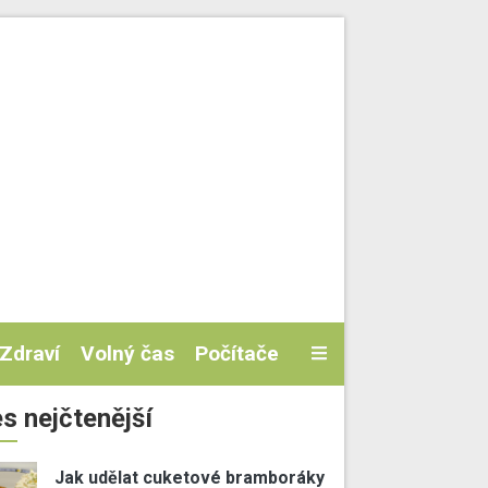
Zdraví
Volný čas
Počítače
s nejčtenější
Jak udělat cuketové bramboráky