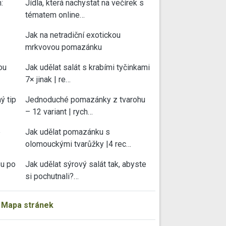
:
Jídla, která nachystat na večírek s
tématem online…
Jak na netradiční exotickou
mrkvovou pomazánku
ou
Jak udělat salát s krabími tyčinkami
7× jinak | re…
ý tip
Jednoduché pomazánky z tvarohu
– 12 variant | rych…
e
Jak udělat pomazánku s
olomouckými tvarůžky |4 rec…
su po
Jak udělat sýrový salát tak, abyste
si pochutnali?…
|
Mapa stránek