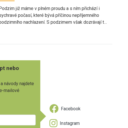
Podzim již máme v plném proudu a s ním přichází i
sychravé počasí, které bývá příčinou nepříjemného
podzimního nachlazení. S podzimem však dozrávají t…
pt nebo
 a návody najdete
 e-mailové
Facebook
Instagram