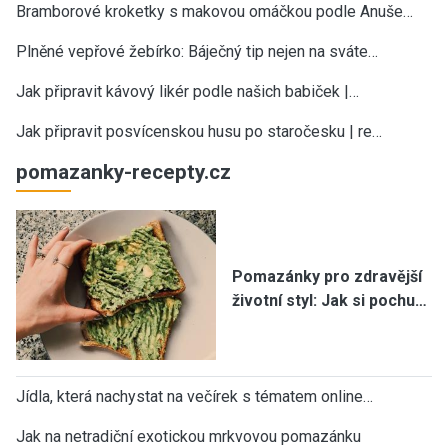
Bramborové kroketky s makovou omáčkou podle Anuše…
Plněné vepřové žebírko: Báječný tip nejen na sváte…
Jak připravit kávový likér podle našich babiček |…
Jak připravit posvícenskou husu po staročesku | re…
pomazanky-recepty.cz
Pomazánky pro zdravější
životní styl: Jak si pochu…
Jídla, která nachystat na večírek s tématem online…
Jak na netradiční exotickou mrkvovou pomazánku