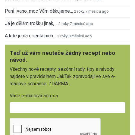
Paní Ivano, moc Vám děkujeme…
2 roky 7 měsíců ago
Já je dělám trošku jinak,…
2 roky 7 měsíců ago
A kde je na orientalnich…
2 roky 8 měsíců ago
Teď už vám neuteče žádný recept nebo
návod.
Všechny nové recepty, sezónní rady, tipy a návody
najdete v pravidelném JakTak zpravodaji ve své e-
mailové schránce. ZDARMA.
Vaše e-mailová adresa