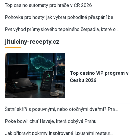
Top casino automaty pro hráče v ČR 2026
Pohovka pro hosty: jak vybrat pohodlné přespání be…
Pět výhod průmyslového tepelného čerpadla, které o…
jitulciny-recepty.cz
Top casino VIP program v
Česku 2026
Šatní skříň s posuvnými, nebo otočnými dveřmi? Pra…
Poke bowl: chuť Havaje, která dobývá Prahu
Jak připravit pokrmy inspirované luxusními restaur…