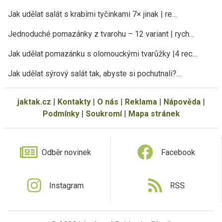
Jak udělat salát s krabími tyčinkami 7× jinak | re…
Jednoduché pomazánky z tvarohu – 12 variant | rych…
Jak udělat pomazánku s olomouckými tvarůžky |4 rec…
Jak udělat sýrový salát tak, abyste si pochutnali?…
jaktak.cz
|
Kontakty
|
O nás
|
Reklama
|
Nápověda
|
Podmínky
|
Soukromí
|
Mapa stránek
Odběr novinek
Facebook
Instagram
RSS