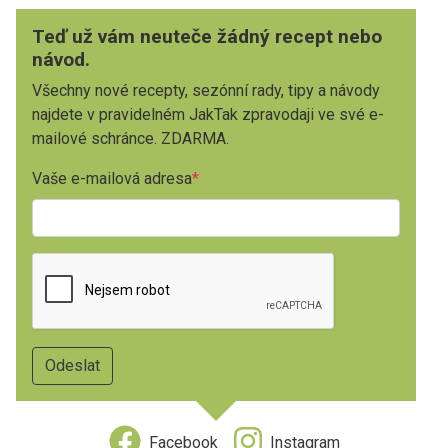
Teď už vám neuteče žádný recept nebo
návod.
Všechny nové recepty, sezónní rady, tipy a návody
najdete v pravidelném JakTak zpravodaji ve své e-
mailové schránce. ZDARMA.
Vaše e-mailová adresa
Facebook
Instagram