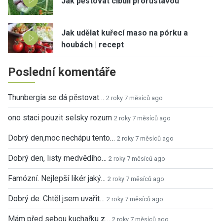
Jak pěstovat cibuli prorůstavou
Jak udělat kuřecí maso na pórku a
houbách | recept
Poslední komentáře
Thunbergia se dá pěstovat…
2 roky 7 měsíců ago
ono staci pouzit selsky rozum
2 roky 7 měsíců ago
Dobrý den,moc nechápu tento…
2 roky 7 měsíců ago
Dobrý den, listy medvědího…
2 roky 7 měsíců ago
Famózní. Nejlepší likér jaký…
2 roky 7 měsíců ago
Dobrý de. Chtěl jsem uvařit…
2 roky 7 měsíců ago
Mám před sebou kuchařku z…
2 roky 7 měsíců ago