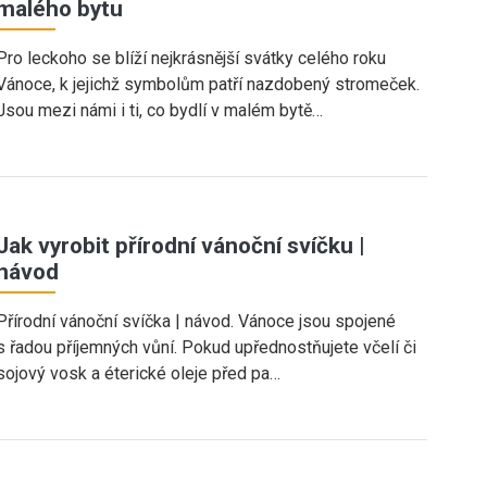
malého bytu
Pro leckoho se blíží nejkrásnější svátky celého roku
Vánoce, k jejichž symbolům patří nazdobený stromeček.
Jsou mezi námi i ti, co bydlí v malém bytě…
Jak vyrobit přírodní vánoční svíčku |
návod
Přírodní vánoční svíčka | návod. Vánoce jsou spojené
s řadou příjemných vůní. Pokud upřednostňujete včelí či
sojový vosk a éterické oleje před pa…