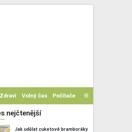
Zdraví
Volný čas
Počítače
s nejčtenější
Jak udělat cuketové bramboráky