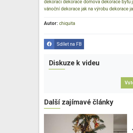
dekoraci
dekorace domova
dekorace bytu
vánoční dekorace
jak na výrobu dekorace
j
Autor:
chiquita
Sdílet na FB
Diskuze k videu
Vst
Další zajímavé články