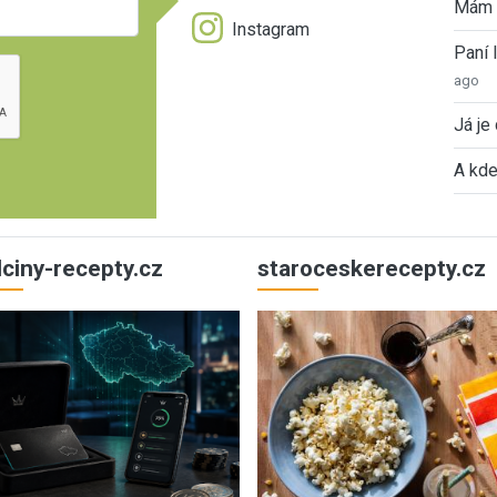
Mám 
Instagram
Paní
ago
Já je
A kde
ulciny-recepty.cz
staroceskerecepty.cz