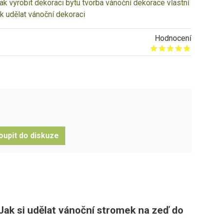
jak vyrobit dekoraci bytu
tvorba vánoční dekorace
vlastní
ak udělat vánoční dekoraci
Hodnocení
Give it 1/5
Give it 2/5
Give it 3/5
Give it 4/5
Give it 5/5
oupit do diskuze
Jak si udělat vánoční stromek na zeď do