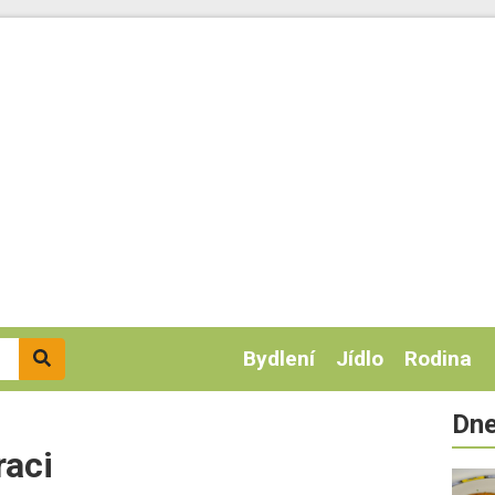
Bydlení
Jídlo
Rodina
Dne
raci