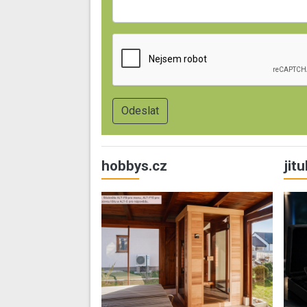
hobbys.cz
jit