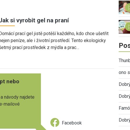
Jak si vyrobit gel na praní
Domácí prací gel jistě potěší každého, kdo chce ušetřit
nejen peníze, ale i životní prostředí. Tento ekologicky
Pos
šetrný prací prostředek z mýdla a prac…
Thunb
ono s
pt nebo
Dobr
Dobrý
 a návody najdete
 e-mailové
Famóz
Dobrý
Facebook