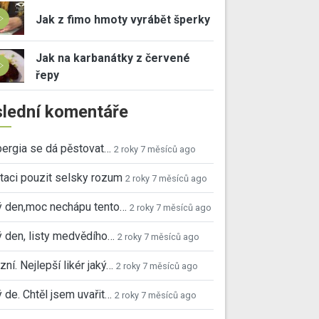
Jak z fimo hmoty vyrábět šperky
Jak na karbanátky z červené
řepy
lední komentáře
ergia se dá pěstovat…
2 roky 7 měsíců ago
taci pouzit selsky rozum
2 roky 7 měsíců ago
ý den,moc nechápu tento…
2 roky 7 měsíců ago
 den, listy medvědího…
2 roky 7 měsíců ago
ní. Nejlepší likér jaký…
2 roky 7 měsíců ago
 de. Chtěl jsem uvařit…
2 roky 7 měsíců ago