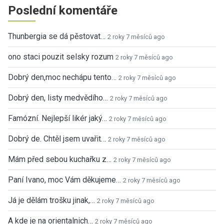
Poslední komentáře
Thunbergia se dá pěstovat…
2 roky 7 měsíců ago
ono staci pouzit selsky rozum
2 roky 7 měsíců ago
Dobrý den,moc nechápu tento…
2 roky 7 měsíců ago
Dobrý den, listy medvědího…
2 roky 7 měsíců ago
Famózní. Nejlepší likér jaký…
2 roky 7 měsíců ago
Dobrý de. Chtěl jsem uvařit…
2 roky 7 měsíců ago
Mám před sebou kuchařku z…
2 roky 7 měsíců ago
Paní Ivano, moc Vám děkujeme…
2 roky 7 měsíců ago
Já je dělám trošku jinak,…
2 roky 7 měsíců ago
A kde je na orientalnich…
2 roky 7 měsíců ago