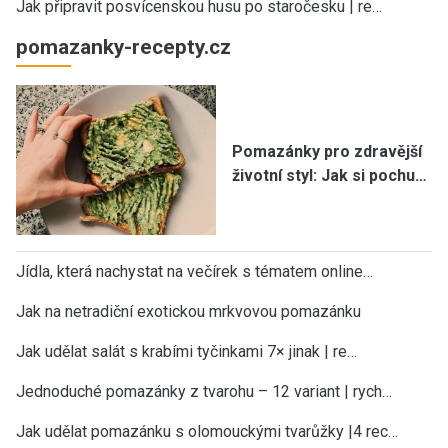
Jak připravit posvícenskou husu po staročesku | re…
pomazanky-recepty.cz
Pomazánky pro zdravější
životní styl: Jak si pochu…
Jídla, která nachystat na večírek s tématem online…
Jak na netradiční exotickou mrkvovou pomazánku
Jak udělat salát s krabími tyčinkami 7× jinak | re…
Jednoduché pomazánky z tvarohu – 12 variant | rych…
Jak udělat pomazánku s olomouckými tvarůžky |4 rec…