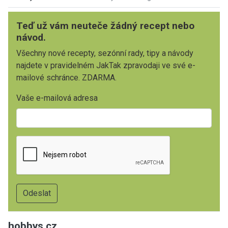
Teď už vám neuteče žádný recept nebo
návod.
Všechny nové recepty, sezónní rady, tipy a návody
najdete v pravidelném JakTak zpravodaji ve své e-
mailové schránce. ZDARMA.
Vaše e-mailová adresa
hobbys.cz