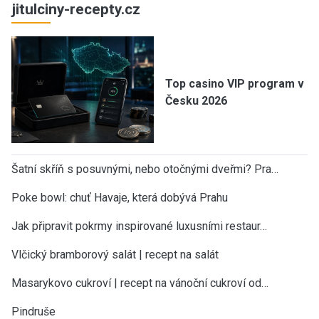
jitulciny-recepty.cz
Top casino VIP program v
Česku 2026
Šatní skříň s posuvnými, nebo otočnými dveřmi? Pra…
Poke bowl: chuť Havaje, která dobývá Prahu
Jak připravit pokrmy inspirované luxusními restaur…
Vlčický bramborový salát | recept na salát
Masarykovo cukroví | recept na vánoční cukroví od…
Pindruše