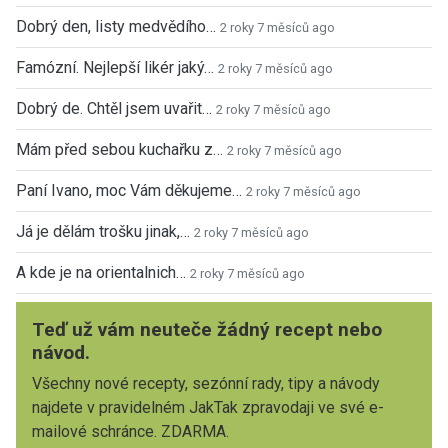
Dobrý den, listy medvědího…
2 roky 7 měsíců ago
Famózní. Nejlepší likér jaký…
2 roky 7 měsíců ago
Dobrý de. Chtěl jsem uvařit…
2 roky 7 měsíců ago
Mám před sebou kuchařku z…
2 roky 7 měsíců ago
Paní Ivano, moc Vám děkujeme…
2 roky 7 měsíců ago
Já je dělám trošku jinak,…
2 roky 7 měsíců ago
A kde je na orientalnich…
2 roky 7 měsíců ago
Teď už vám neuteče žádný recept nebo
návod.
Všechny nové recepty, sezónní rady, tipy a návody
najdete v pravidelném JakTak zpravodaji ve své e-
mailové schránce. ZDARMA.