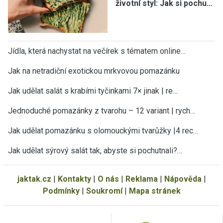
životní styl: Jak si pochu…
Jídla, která nachystat na večírek s tématem online…
Jak na netradiční exotickou mrkvovou pomazánku
Jak udělat salát s krabími tyčinkami 7× jinak | re…
Jednoduché pomazánky z tvarohu – 12 variant | rych…
Jak udělat pomazánku s olomouckými tvarůžky |4 rec…
Jak udělat sýrový salát tak, abyste si pochutnali?…
jaktak.cz
|
Kontakty
|
O nás
|
Reklama
|
Nápověda
|
Podmínky
|
Soukromí
|
Mapa stránek