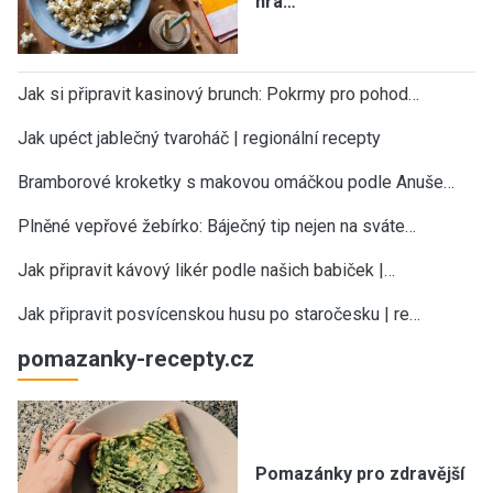
hra…
Jak si připravit kasinový brunch: Pokrmy pro pohod…
Jak upéct jablečný tvaroháč | regionální recepty
Bramborové kroketky s makovou omáčkou podle Anuše…
Plněné vepřové žebírko: Báječný tip nejen na sváte…
Jak připravit kávový likér podle našich babiček |…
Jak připravit posvícenskou husu po staročesku | re…
pomazanky-recepty.cz
Pomazánky pro zdravější