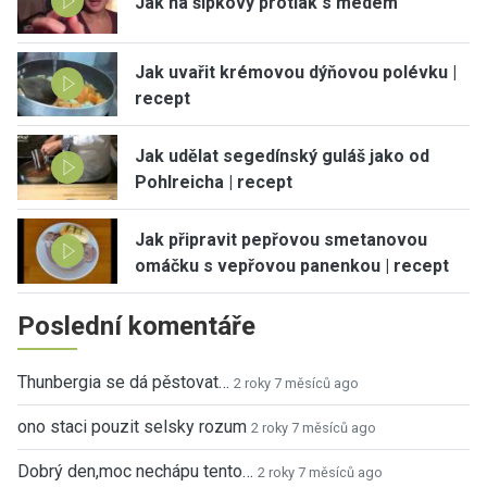
Jak na šípkový protlak s medem
Jak uvařit krémovou dýňovou polévku |
recept
Jak udělat segedínský guláš jako od
Pohlreicha | recept
Jak připravit pepřovou smetanovou
omáčku s vepřovou panenkou | recept
Poslední komentáře
Thunbergia se dá pěstovat…
2 roky 7 měsíců ago
ono staci pouzit selsky rozum
2 roky 7 měsíců ago
Dobrý den,moc nechápu tento…
2 roky 7 měsíců ago