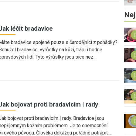
Nej
Jak léčit bradavice
Máte bradavice spojené pouze s čarodějnicí z pohádky?
Bohužel bradavice, výrůstky na kůži, trápí i hodně
opravdových lidí. Tyto výrůstky jsou sice nez…
Jak bojovat proti bradavicím | rady
Jak bojovat proti bradavicím | rady. Bradavice jsou
nepříjemným kožním problémem. Je to onemocnění
virového původu. Člověka dokážou pořádně potrápit.…