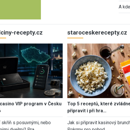
A kde
ulciny-recepty.cz
staroceskerecepty.cz
casino VIP program v Česku
Top 5 receptů, které zvládn
6
připravit i při hra…
í skříň s posuvnými, nebo
Jak si připravit kasinový brunch
nými dveřmi? Pra…
Pokrmy pro pohod…