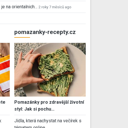
 je na orientalnich…
2 roky 7 měsíců ago
pomazanky-recepty.cz
ete
Pomazánky pro zdravější životní
styl: Jak si pochu…
:
Jídla, která nachystat na večírek s
tématem online…