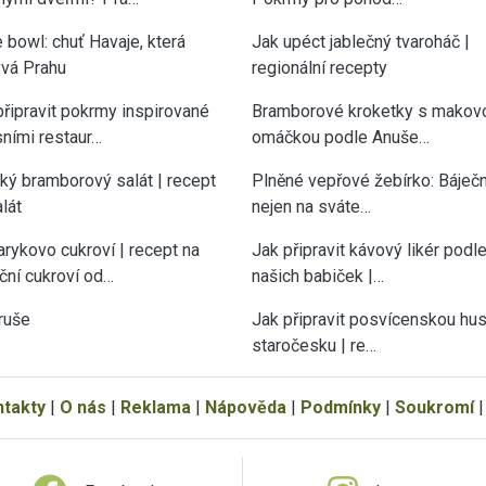
 bowl: chuť Havaje, která
Jak upéct jablečný tvaroháč |
vá Prahu
regionální recepty
připravit pokrmy inspirované
Bramborové kroketky s makov
sními restaur…
omáčkou podle Anuše…
cký bramborový salát | recept
Plněné vepřové žebírko: Báječn
lát
nejen na sváte…
rykovo cukroví | recept na
Jak připravit kávový likér podl
ční cukroví od…
našich babiček |…
ruše
Jak připravit posvícenskou hu
staročesku | re…
ntakty
|
O nás
|
Reklama
|
Nápověda
|
Podmínky
|
Soukromí