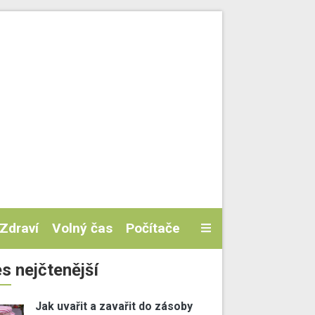
Zdraví
Volný čas
Počítače
s nejčtenější
Jak uvařit a zavařit do zásoby