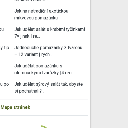
Jak na netradiční exotickou
mrkvovou pomazánku
ou
Jak udělat salát s krabími tyčinkami
7× jinak | re…
ý tip
Jednoduché pomazánky z tvarohu
– 12 variant | rych…
e
Jak udělat pomazánku s
olomouckými tvarůžky |4 rec…
su po
Jak udělat sýrový salát tak, abyste
si pochutnali?…
|
Mapa stránek