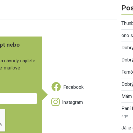
Pos
Thunb
ono s
pt nebo
Dobr
Dobrý
 a návody najdete
 e-mailové
Famóz
Dobrý
Facebook
Mám 
Instagram
Paní
ago
Já je