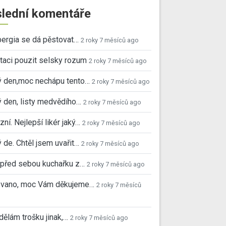
lední komentáře
ergia se dá pěstovat…
2 roky 7 měsíců ago
taci pouzit selsky rozum
2 roky 7 měsíců ago
ý den,moc nechápu tento…
2 roky 7 měsíců ago
 den, listy medvědího…
2 roky 7 měsíců ago
ní. Nejlepší likér jaký…
2 roky 7 měsíců ago
 de. Chtěl jsem uvařit…
2 roky 7 měsíců ago
před sebou kuchařku z…
2 roky 7 měsíců ago
 Ivano, moc Vám děkujeme…
2 roky 7 měsíců
 dělám trošku jinak,…
2 roky 7 měsíců ago