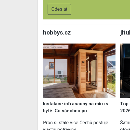
hobbys.cz
jit
Instalace infrasauny na míru v
Top 
bytě: Co všechno po…
202
Proč si stále více Čechů pěstuje
Šatn
vlastní potraviny…
otoč