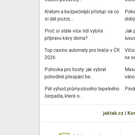
Kratom a bezpečnější přístup: na co
Poke
si dát pozor,…
dobý
Proč si stále více lidí vybírá
Jak 
přípravu kávy doma?
luxu
Top casino automaty pro hráče v ČR
Vlči
2026
na sa
Pohovka pro hosty: jak vybrat
Masa
pohodlné přespání be…
váno
Pět výhod průmyslového tepelného
Pind
čerpadla, které o…
jaktak.cz
|
Ko