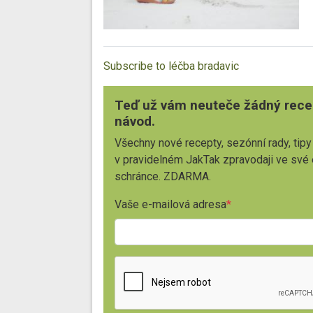
Subscribe to léčba bradavic
Teď už vám neuteče žádný rece
návod.
Všechny nové recepty, sezónní rady, tipy
v pravidelném JakTak zpravodaji ve své
schránce. ZDARMA.
Vaše e-mailová adresa