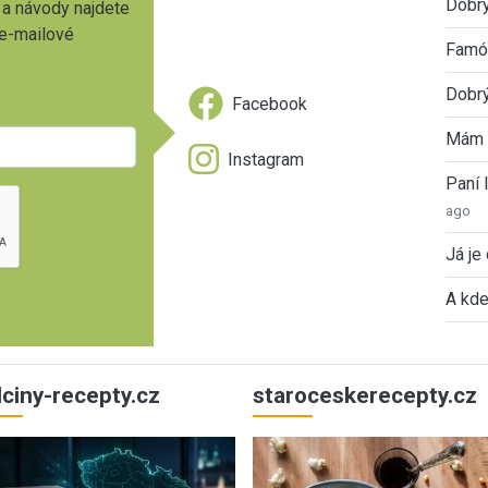
Dobrý
 a návody najdete
 e-mailové
Famóz
Dobrý
Facebook
Mám 
Instagram
Paní
ago
Já je
A kde
ulciny-recepty.cz
staroceskerecepty.cz