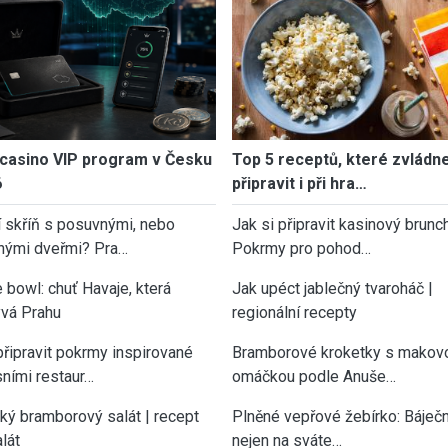
casino VIP program v Česku
Top 5 receptů, které zvládn
6
připravit i při hra…
í skříň s posuvnými, nebo
Jak si připravit kasinový brunch
nými dveřmi? Pra…
Pokrmy pro pohod…
 bowl: chuť Havaje, která
Jak upéct jablečný tvaroháč |
vá Prahu
regionální recepty
připravit pokrmy inspirované
Bramborové kroketky s makov
sními restaur…
omáčkou podle Anuše…
cký bramborový salát | recept
Plněné vepřové žebírko: Báječn
lát
nejen na sváte…