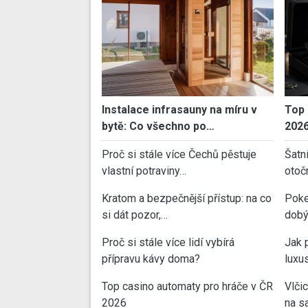
Instalace infrasauny na míru v
Top 
bytě: Co všechno po…
202
Proč si stále více Čechů pěstuje
Šatn
vlastní potraviny…
otoč
Kratom a bezpečnější přístup: na co
Poke
si dát pozor,…
dobý
Proč si stále více lidí vybírá
Jak 
přípravu kávy doma?
luxu
Top casino automaty pro hráče v ČR
Vlči
2026
na sa