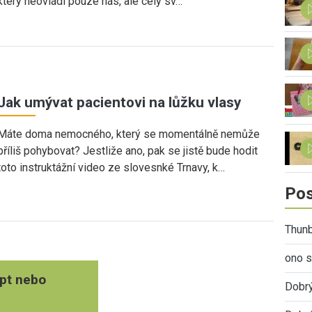
který neovládl pouze nás, ale celý sv…
Jak umývat pacientovi na lůžku vlasy
Máte doma nemocného, který se momentálně nemůže
příliš pohybovat? Jestliže ano, pak se jistě bude hodit
toto instruktážní video ze slovesnké Trnavy, k…
Pos
Thunb
ono s
pt nebo
Dobr