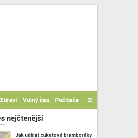
Zdraví
Volný čas
Počítače
s nejčtenější
Jak udělat cuketové bramboráky