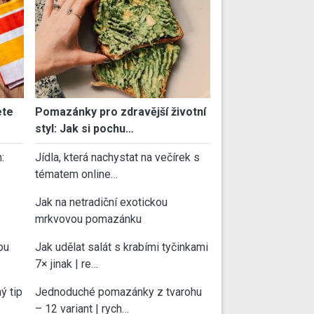
ete
Pomazánky pro zdravější životní
styl: Jak si pochu…
:
Jídla, která nachystat na večírek s
tématem online…
Jak na netradiční exotickou
mrkvovou pomazánku
ou
Jak udělat salát s krabími tyčinkami
7× jinak | re…
ý tip
Jednoduché pomazánky z tvarohu
– 12 variant | rych…