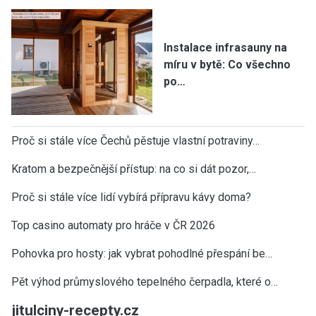
Instalace infrasauny na
míru v bytě: Co všechno
po…
Proč si stále více Čechů pěstuje vlastní potraviny…
Kratom a bezpečnější přístup: na co si dát pozor,…
Proč si stále více lidí vybírá přípravu kávy doma?
Top casino automaty pro hráče v ČR 2026
Pohovka pro hosty: jak vybrat pohodlné přespání be…
Pět výhod průmyslového tepelného čerpadla, které o…
jitulciny-recepty.cz