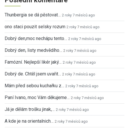
Thunbergia se dá pěstovat…
2 roky 7 měsíců ago
ono staci pouzit selsky rozum
2 roky 7 měsíců ago
Dobrý den,moc nechápu tento…
2 roky 7 měsíců ago
Dobrý den, listy medvědího…
2 roky 7 měsíců ago
Famózní. Nejlepší likér jaký…
2 roky 7 měsíců ago
Dobrý de. Chtěl jsem uvařit…
2 roky 7 měsíců ago
Mám před sebou kuchařku z…
2 roky 7 měsíců ago
Paní Ivano, moc Vám děkujeme…
2 roky 7 měsíců ago
Já je dělám trošku jinak,…
2 roky 7 měsíců ago
A kde je na orientalnich…
2 roky 7 měsíců ago