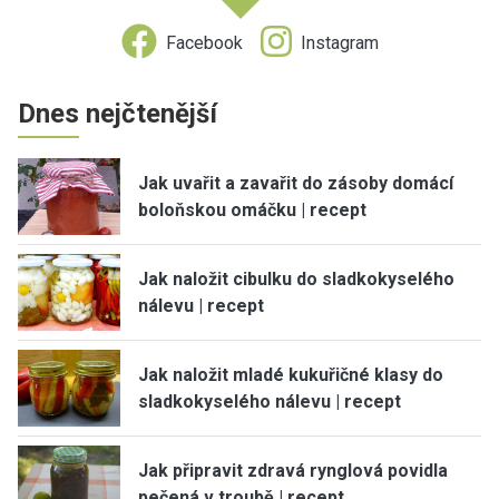
Facebook
Instagram
Dnes nejčtenější
Jak uvařit a zavařit do zásoby domácí
boloňskou omáčku | recept
Jak naložit cibulku do sladkokyselého
nálevu | recept
Jak naložit mladé kukuřičné klasy do
sladkokyselého nálevu | recept
Jak připravit zdravá rynglová povidla
pečená v troubě | recept