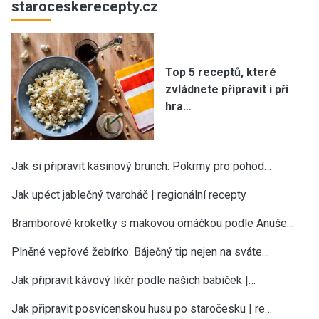
staroceskerecepty.cz
Top 5 receptů, které
zvládnete připravit i při
hra…
Jak si připravit kasinový brunch: Pokrmy pro pohod…
Jak upéct jablečný tvaroháč | regionální recepty
Bramborové kroketky s makovou omáčkou podle Anuše…
Plněné vepřové žebírko: Báječný tip nejen na sváte…
Jak připravit kávový likér podle našich babiček |…
Jak připravit posvícenskou husu po staročesku | re…