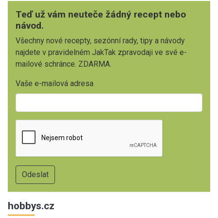
Teď už vám neuteče žádný recept nebo
návod.
Všechny nové recepty, sezónní rady, tipy a návody
najdete v pravidelném JakTak zpravodaji ve své e-
mailové schránce. ZDARMA.
Vaše e-mailová adresa
hobbys.cz