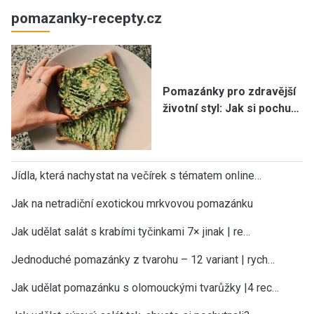
pomazanky-recepty.cz
Pomazánky pro zdravější
životní styl: Jak si pochu…
Jídla, která nachystat na večírek s tématem online…
Jak na netradiční exotickou mrkvovou pomazánku
Jak udělat salát s krabími tyčinkami 7× jinak | re…
Jednoduché pomazánky z tvarohu – 12 variant | rych…
Jak udělat pomazánku s olomouckými tvarůžky |4 rec…