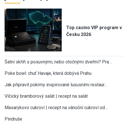
Top casino VIP program v
Česku 2026
Šatní skříň s posuvnými, nebo otočnými dveřmi? Pra…
Poke bowl: chuť Havaje, která dobývá Prahu
Jak připravit pokrmy inspirované luxusními restaur…
Vlčický bramborový salát | recept na salát
Masarykovo cukroví | recept na vánoční cukroví od…
Pindruše