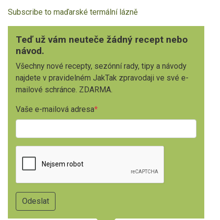
Subscribe to maďarské termální lázně
Teď už vám neuteče žádný recept nebo
návod.
Všechny nové recepty, sezónní rady, tipy a návody
najdete v pravidelném JakTak zpravodaji ve své e-
mailové schránce. ZDARMA.
Vaše e-mailová adresa