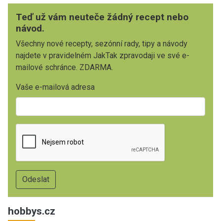
Teď už vám neuteče žádný recept nebo
návod.
Všechny nové recepty, sezónní rady, tipy a návody
najdete v pravidelném JakTak zpravodaji ve své e-
mailové schránce. ZDARMA.
Vaše e-mailová adresa
hobbys.cz