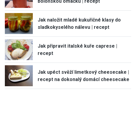
boloňskou omáčku | recept
Jak naložit mladé kukuřičné klasy do
sladkokyselého nálevu | recept
Jak připravit italské kuře caprese |
recept
Jak upéct svěží limetkový cheesecake |
recept na dokonalý domácí cheesecake