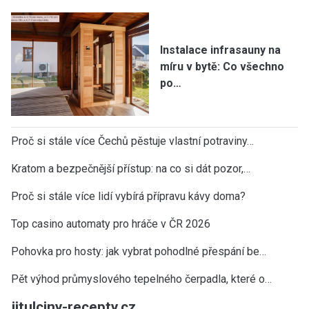
Instalace infrasauny na
míru v bytě: Co všechno
po…
Proč si stále více Čechů pěstuje vlastní potraviny…
Kratom a bezpečnější přístup: na co si dát pozor,…
Proč si stále více lidí vybírá přípravu kávy doma?
Top casino automaty pro hráče v ČR 2026
Pohovka pro hosty: jak vybrat pohodlné přespání be…
Pět výhod průmyslového tepelného čerpadla, které o…
jitulciny-recepty.cz