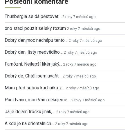
Poslední komentáře
Thunbergia se dá pěstovat…
2 roky 7 měsíců ago
ono staci pouzit selsky rozum
2 roky 7 měsíců ago
Dobrý den,moc nechápu tento…
2 roky 7 měsíců ago
Dobrý den, listy medvědího…
2 roky 7 měsíců ago
Famózní. Nejlepší likér jaký…
2 roky 7 měsíců ago
Dobrý de. Chtěl jsem uvařit…
2 roky 7 měsíců ago
Mám před sebou kuchařku z…
2 roky 7 měsíců ago
Paní Ivano, moc Vám děkujeme…
2 roky 7 měsíců ago
Já je dělám trošku jinak,…
2 roky 7 měsíců ago
A kde je na orientalnich…
2 roky 7 měsíců ago