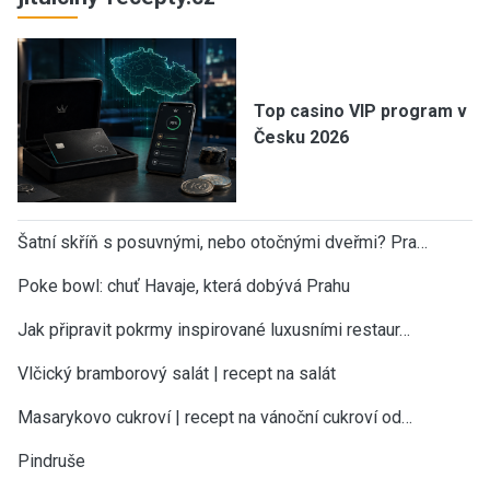
Top casino VIP program v
Česku 2026
Šatní skříň s posuvnými, nebo otočnými dveřmi? Pra…
Poke bowl: chuť Havaje, která dobývá Prahu
Jak připravit pokrmy inspirované luxusními restaur…
Vlčický bramborový salát | recept na salát
Masarykovo cukroví | recept na vánoční cukroví od…
Pindruše