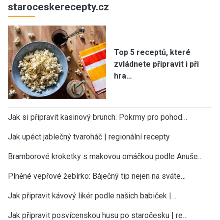
staroceskerecepty.cz
Top 5 receptů, které
zvládnete připravit i při
hra…
Jak si připravit kasinový brunch: Pokrmy pro pohod…
Jak upéct jablečný tvaroháč | regionální recepty
Bramborové kroketky s makovou omáčkou podle Anuše…
Plněné vepřové žebírko: Báječný tip nejen na sváte…
Jak připravit kávový likér podle našich babiček |…
Jak připravit posvícenskou husu po staročesku | re…