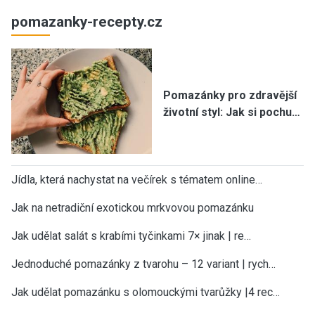
pomazanky-recepty.cz
Pomazánky pro zdravější
životní styl: Jak si pochu…
Jídla, která nachystat na večírek s tématem online…
Jak na netradiční exotickou mrkvovou pomazánku
Jak udělat salát s krabími tyčinkami 7× jinak | re…
Jednoduché pomazánky z tvarohu – 12 variant | rych…
Jak udělat pomazánku s olomouckými tvarůžky |4 rec…