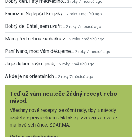
Dobrý den, listy medvědího…
2 roky 7 měsíců ago
Famózní. Nejlepší likér jaký…
2 roky 7 měsíců ago
Dobrý de. Chtěl jsem uvařit…
2 roky 7 měsíců ago
Mám před sebou kuchařku z…
2 roky 7 měsíců ago
Paní Ivano, moc Vám děkujeme…
2 roky 7 měsíců ago
Já je dělám trošku jinak,…
2 roky 7 měsíců ago
A kde je na orientalnich…
2 roky 7 měsíců ago
Teď už vám neuteče žádný recept nebo
návod.
Všechny nové recepty, sezónní rady, tipy a návody
najdete v pravidelném JakTak zpravodaji ve své e-
mailové schránce. ZDARMA.