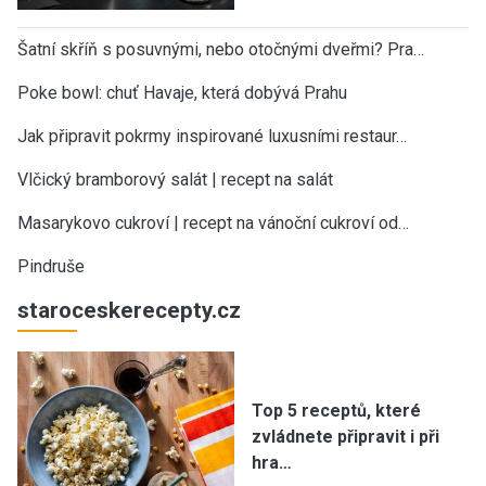
Šatní skříň s posuvnými, nebo otočnými dveřmi? Pra…
Poke bowl: chuť Havaje, která dobývá Prahu
Jak připravit pokrmy inspirované luxusními restaur…
Vlčický bramborový salát | recept na salát
Masarykovo cukroví | recept na vánoční cukroví od…
Pindruše
staroceskerecepty.cz
Top 5 receptů, které
zvládnete připravit i při
hra…