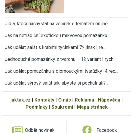
Jídla, která nachystat na večírek s tématem online…
Jak na netradiční exotickou mrkvovou pomazánku
Jak udělat salát s krabími tyčinkami 7× jinak | re…
Jednoduché pomazánky z tvarohu – 12 variant | rych…
Jak udělat pomazánku s olomouckými tvarůžky |4 rec…
Jak udělat sýrový salát tak, abyste si pochutnali?…
jaktak.cz
|
Kontakty
|
O nás
|
Reklama
|
Nápověda
|
Podmínky
|
Soukromí
|
Mapa stránek
Odběr novinek
Facebook