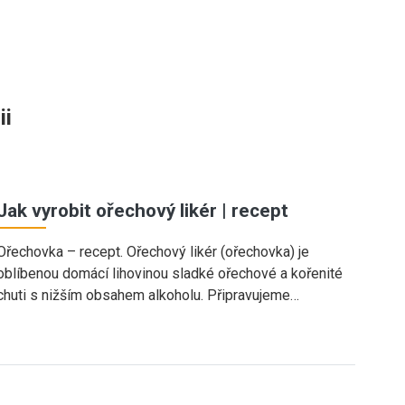
ii
Jak vyrobit ořechový likér | recept
Ořechovka – recept. Ořechový likér (ořechovka) je
oblíbenou domácí lihovinou sladké ořechové a kořenité
chuti s nižším obsahem alkoholu. Připravujeme…