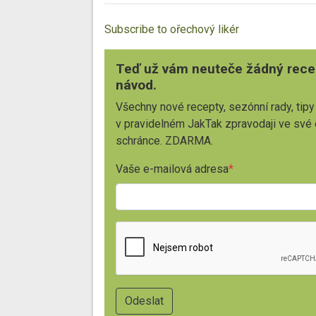
Subscribe to ořechový likér
Teď už vám neuteče žádný rece
návod.
Všechny nové recepty, sezónní rady, tipy
v pravidelném JakTak zpravodaji ve své
schránce. ZDARMA.
Vaše e-mailová adresa