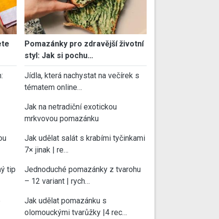
ete
Pomazánky pro zdravější životní
styl: Jak si pochu…
:
Jídla, která nachystat na večírek s
tématem online…
Jak na netradiční exotickou
mrkvovou pomazánku
ou
Jak udělat salát s krabími tyčinkami
7× jinak | re…
ý tip
Jednoduché pomazánky z tvarohu
– 12 variant | rych…
e
Jak udělat pomazánku s
olomouckými tvarůžky |4 rec…