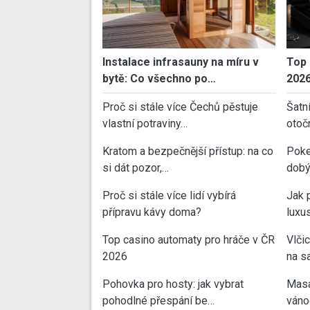
Instalace infrasauny na míru v
Top 
bytě: Co všechno po…
202
Proč si stále více Čechů pěstuje
Šatn
vlastní potraviny…
otoč
Kratom a bezpečnější přístup: na co
Poke
si dát pozor,…
dobý
Proč si stále více lidí vybírá
Jak 
přípravu kávy doma?
luxu
Top casino automaty pro hráče v ČR
Vlči
2026
na sa
Pohovka pro hosty: jak vybrat
Masa
pohodlné přespání be…
váno