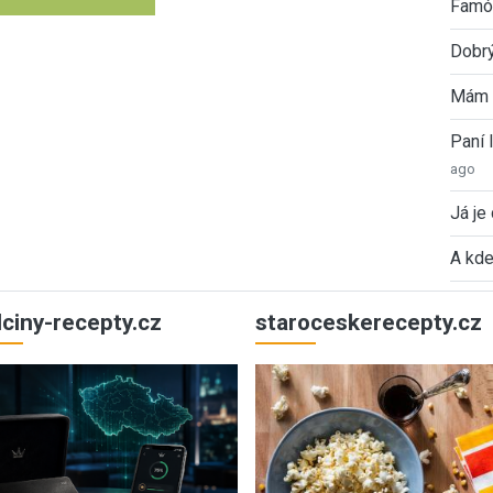
Famóz
Dobrý
Mám 
Paní
ago
Já je
A kde
ulciny-recepty.cz
staroceskerecepty.cz