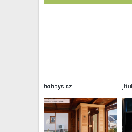
hobbys.cz
jit