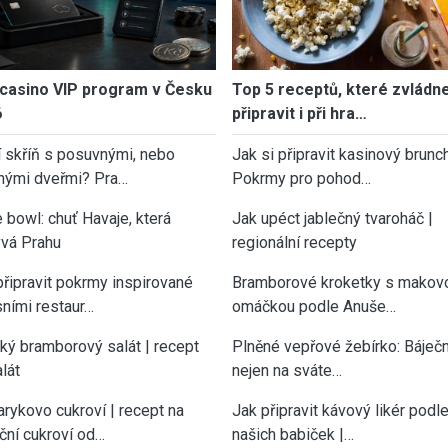
casino VIP program v Česku
Top 5 receptů, které zvládn
6
připravit i při hra…
í skříň s posuvnými, nebo
Jak si připravit kasinový brunch
nými dveřmi? Pra…
Pokrmy pro pohod…
 bowl: chuť Havaje, která
Jak upéct jablečný tvaroháč |
vá Prahu
regionální recepty
připravit pokrmy inspirované
Bramborové kroketky s makov
sními restaur…
omáčkou podle Anuše…
cký bramborový salát | recept
Plněné vepřové žebírko: Báječn
lát
nejen na sváte…
rykovo cukroví | recept na
Jak připravit kávový likér podl
ční cukroví od…
našich babiček |…