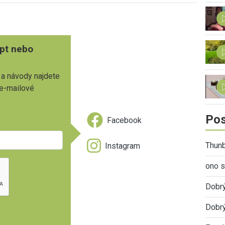
pt nebo
 a návody najdete
 e-mailové
Pos
Facebook
Thunb
Instagram
ono s
Dobr
Dobrý