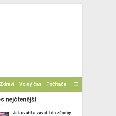
Zdraví
Volný čas
Počítače
s nejčtenější
Jak uvařit a zavařit do zásoby