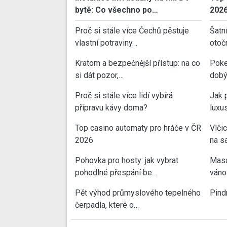
bytě: Co všechno po…
202
Proč si stále více Čechů pěstuje
Šatn
vlastní potraviny…
otoč
Kratom a bezpečnější přístup: na co
Poke
si dát pozor,…
dobý
Proč si stále více lidí vybírá
Jak 
přípravu kávy doma?
luxu
Top casino automaty pro hráče v ČR
Vlči
2026
na sa
Pohovka pro hosty: jak vybrat
Masa
pohodlné přespání be…
váno
Pět výhod průmyslového tepelného
Pind
čerpadla, které o…