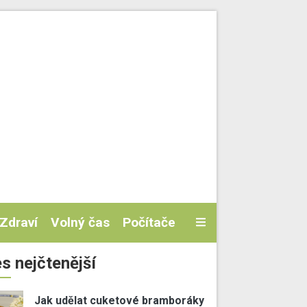
Zdraví
Volný čas
Počítače
s nejčtenější
Jak udělat cuketové bramboráky