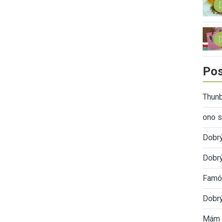
Pos
Thunb
ono s
Dobr
Dobrý
Famóz
Dobrý
Mám 