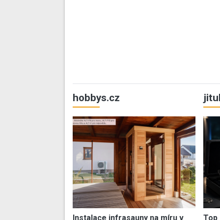
hobbys.cz
jit
Instalace infrasauny na míru v
Top 