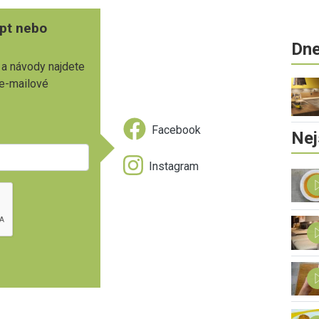
pt nebo
Dne
 a návody najdete
 e-mailové
Facebook
Nej
Instagram