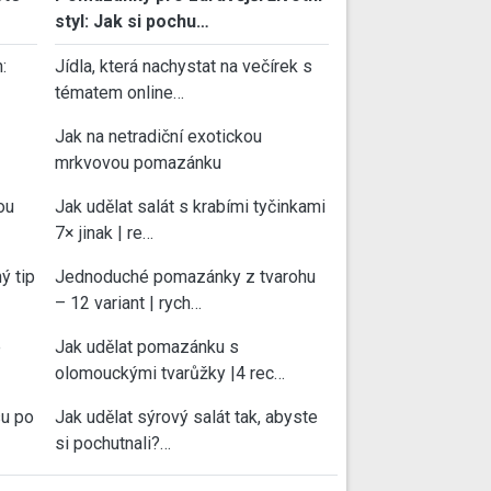
styl: Jak si pochu…
:
Jídla, která nachystat na večírek s
tématem online…
Jak na netradiční exotickou
mrkvovou pomazánku
ou
Jak udělat salát s krabími tyčinkami
7× jinak | re…
ý tip
Jednoduché pomazánky z tvarohu
– 12 variant | rych…
e
Jak udělat pomazánku s
olomouckými tvarůžky |4 rec…
su po
Jak udělat sýrový salát tak, abyste
si pochutnali?…