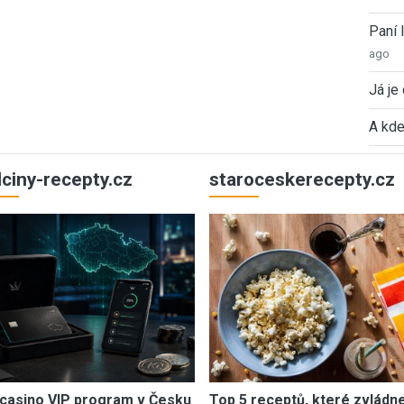
Paní
ago
Já je
A kde
ulciny-recepty.cz
staroceskerecepty.cz
casino VIP program v Česku
Top 5 receptů, které zvládn