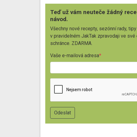
Teď už vám neuteče žádný rece
návod.
Všechny nové recepty, sezónní rady, tipy
v pravidelném JakTak zpravodaji ve své
schránce. ZDARMA.
Vaše e-mailová adresa