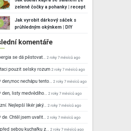
zelené čočky a pohanky | recept
Jak vyrobit dárkový sáček s
průhledným okýnkem | DIY
lední komentáře
ergia se dá pěstovat…
2 roky 7 měsíců ago
taci pouzit selsky rozum
2 roky 7 měsíců ago
ý den,moc nechápu tento…
2 roky 7 měsíců ago
 den, listy medvědího…
2 roky 7 měsíců ago
ní. Nejlepší likér jaký…
2 roky 7 měsíců ago
 de. Chtěl jsem uvařit…
2 roky 7 měsíců ago
před sebou kuchařku z…
2 roky 7 měsíců ago