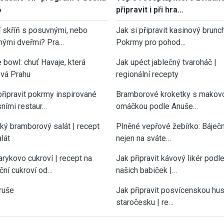
6
připravit i při hra…
í skříň s posuvnými, nebo
Jak si připravit kasinový brunch
nými dveřmi? Pra…
Pokrmy pro pohod…
 bowl: chuť Havaje, která
Jak upéct jablečný tvaroháč |
vá Prahu
regionální recepty
připravit pokrmy inspirované
Bramborové kroketky s makov
sními restaur…
omáčkou podle Anuše…
cký bramborový salát | recept
Plněné vepřové žebírko: Báječn
lát
nejen na sváte…
rykovo cukroví | recept na
Jak připravit kávový likér podl
ční cukroví od…
našich babiček |…
ruše
Jak připravit posvícenskou hu
staročesku | re…