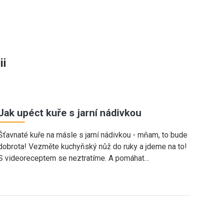
ii
Jak upéct kuře s jarní nádivkou
Šťavnaté kuře na másle s jarní nádivkou - mňam, to bude
dobrota! Vezměte kuchyňský nůž do ruky a jdeme na to!
S videoreceptem se neztratíme. A pomáhat…