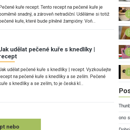
Pečené kuře recept. Tento recept na pečené kuře je
poměrně snadný, a zároveň netradiční. Uděláme si totiž
pečené kuře, které bude plněné žampióny. Voň…
Jak udělat pečené kuře s knedlíky |
recept
Jak udělat pečené kuře s knedlíky | recept. Vyzkoušejte
recept na pečené kuře s knedlíky a se zelím. Pečené
kuře s knedlíky a se zelím, to je česká kl…
Pos
Thunb
ono s
pt nebo
Dobr