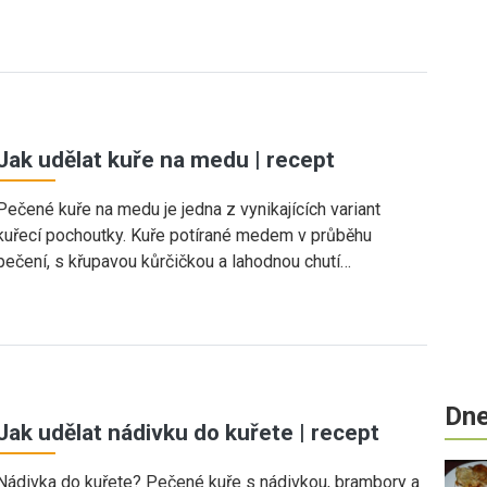
Jak udělat kuře na medu | recept
Pečené kuře na medu je jedna z vynikajících variant
kuřecí pochoutky. Kuře potírané medem v průběhu
pečení, s křupavou kůrčičkou a lahodnou chutí…
Dne
Jak udělat nádivku do kuřete | recept
Nádivka do kuřete? Pečené kuře s nádivkou, brambory a