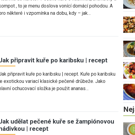
kompot , to je menu doslova vonící domácí pohodou. A
pro některé i vzpomínka na dobu, kdy – jak…
Jak připravit kuře po karibsku | recept
Jak připravit kuře po karibsku | recept. Kuře po karibsku
je exotickou variací klasické pečené drůbeže. Jako
hlavní ochucovací složka je použit ananas…
Nej
Jak udělat pečené kuře se žampiónovou
nádivkou | recept