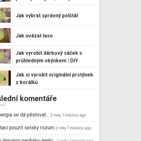
Jak vybrat správný polštář
Jak uvázat laso
Jak vyrobit dárkový sáček s
průhledným okýnkem | DIY
Jak si vyrobit originální prstýnek
z korálků
lední komentáře
ergia se dá pěstovat…
2 roky 7 měsíců ago
taci pouzit selsky rozum
2 roky 7 měsíců ago
ý den,moc nechápu tento…
2 roky 7 měsíců ago