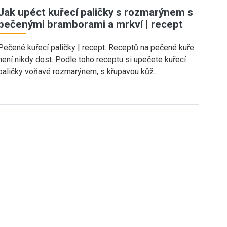
Jak upéct kuřecí paličky s rozmarýnem s
pečenými bramborami a mrkví | recept
Pečené kuřecí paličky | recept. Receptů na pečené kuře
není nikdy dost. Podle toho receptu si upečete kuřecí
paličky voňavé rozmarýnem, s křupavou kůž…