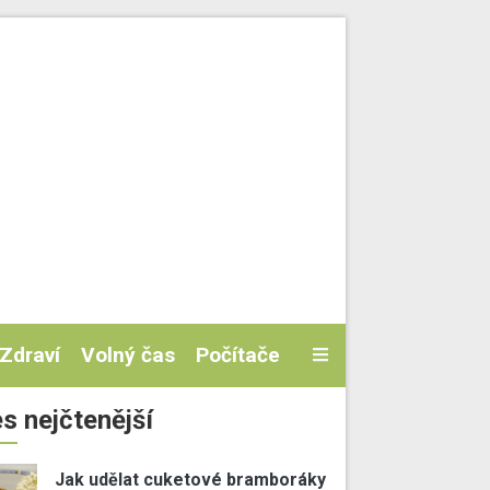
Zdraví
Volný čas
Počítače
s nejčtenější
Jak udělat cuketové bramboráky