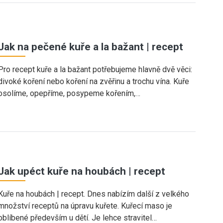
Jak na pečené kuře a la bažant | recept
Pro recept kuře a la bažant potřebujeme hlavně dvě věci:
divoké koření nebo koření na zvěřinu a trochu vína. Kuře
osolíme, opepříme, posypeme kořením,…
Jak upéct kuře na houbách | recept
Kuře na houbách | recept. Dnes nabízím další z velkého
množství receptů na úpravu kuřete. Kuřecí maso je
oblíbené především u dětí. Je lehce stravitel…