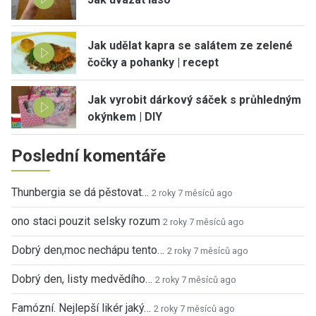
Jak udělat kapra se salátem ze zelené
čočky a pohanky | recept
Jak vyrobit dárkový sáček s průhledným
okýnkem | DIY
Poslední komentáře
Thunbergia se dá pěstovat…
2 roky 7 měsíců ago
ono staci pouzit selsky rozum
2 roky 7 měsíců ago
Dobrý den,moc nechápu tento…
2 roky 7 měsíců ago
Dobrý den, listy medvědího…
2 roky 7 měsíců ago
Famózní. Nejlepší likér jaký…
2 roky 7 měsíců ago