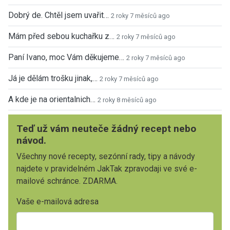
Dobrý de. Chtěl jsem uvařit…
2 roky 7 měsíců ago
Mám před sebou kuchařku z…
2 roky 7 měsíců ago
Paní Ivano, moc Vám děkujeme…
2 roky 7 měsíců ago
Já je dělám trošku jinak,…
2 roky 7 měsíců ago
A kde je na orientalnich…
2 roky 8 měsíců ago
Teď už vám neuteče žádný recept nebo
návod.
Všechny nové recepty, sezónní rady, tipy a návody
najdete v pravidelném JakTak zpravodaji ve své e-
mailové schránce. ZDARMA.
Vaše e-mailová adresa