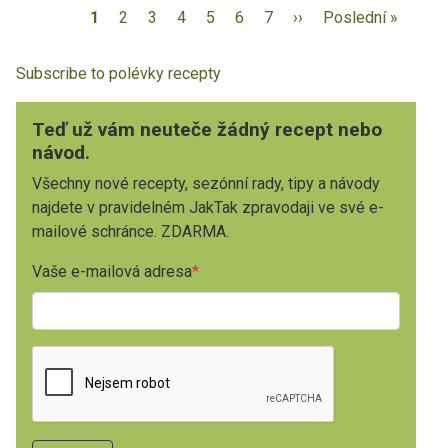
1
2
3
4
5
6
7
››
Poslední »
Subscribe to polévky recepty
Teď už vám neuteče žádný recept nebo
návod.
Všechny nové recepty, sezónní rady, tipy a návody
najdete v pravidelném JakTak zpravodaji ve své e-
mailové schránce. ZDARMA.
Vaše e-mailová adresa