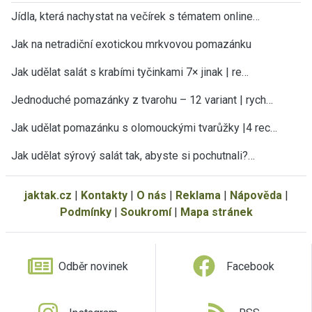
Jídla, která nachystat na večírek s tématem online…
Jak na netradiční exotickou mrkvovou pomazánku
Jak udělat salát s krabími tyčinkami 7× jinak | re…
Jednoduché pomazánky z tvarohu – 12 variant | rych…
Jak udělat pomazánku s olomouckými tvarůžky |4 rec…
Jak udělat sýrový salát tak, abyste si pochutnali?…
jaktak.cz
|
Kontakty
|
O nás
|
Reklama
|
Nápověda
|
Podmínky
|
Soukromí
|
Mapa stránek
Odběr novinek
Facebook