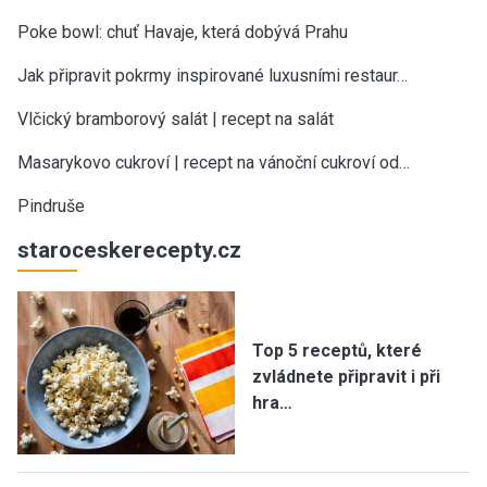
Poke bowl: chuť Havaje, která dobývá Prahu
Jak připravit pokrmy inspirované luxusními restaur…
Vlčický bramborový salát | recept na salát
Masarykovo cukroví | recept na vánoční cukroví od…
Pindruše
staroceskerecepty.cz
Top 5 receptů, které
zvládnete připravit i při
hra…