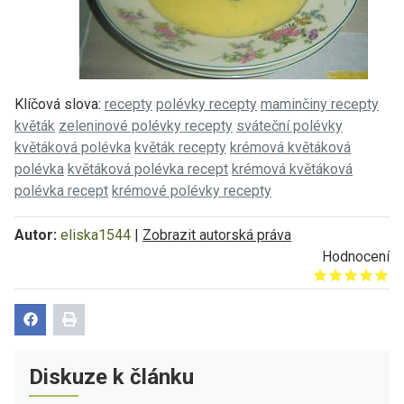
Klíčová slova:
recepty
polévky recepty
maminčiny recepty
květák
zeleninové polévky recepty
sváteční polévky
květáková polévka
květák recepty
krémová květáková
polévka
květáková polévka recept
krémová květáková
polévka recept
krémové polévky recepty
Autor:
eliska1544
|
Zobrazit autorská práva
Hodnocení
Give it 1/5
Give it 2/5
Give it 3/5
Give it 4/5
Give it 5/5
Diskuze k článku