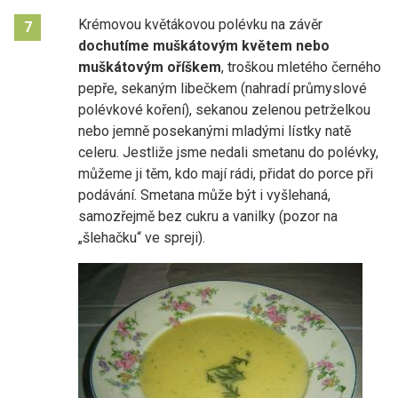
Krémovou květákovou polévku na závěr
7
dochutíme muškátovým květem nebo
muškátovým oříškem
, troškou mletého černého
pepře, sekaným libečkem (nahradí průmyslové
polévkové koření), sekanou zelenou petrželkou
nebo jemně posekanými mladými lístky natě
celeru. Jestliže jsme nedali smetanu do polévky,
můžeme ji těm, kdo mají rádi, přidat do porce při
podávání. Smetana může být i vyšlehaná,
samozřejmě bez cukru a vanilky (pozor na
„šlehačku“ ve spreji).