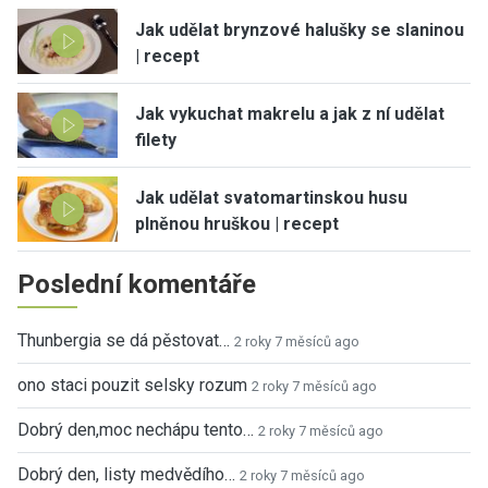
Jak udělat brynzové halušky se slaninou
| recept
Jak vykuchat makrelu a jak z ní udělat
filety
Jak udělat svatomartinskou husu
plněnou hruškou | recept
Poslední komentáře
Thunbergia se dá pěstovat…
2 roky 7 měsíců ago
ono staci pouzit selsky rozum
2 roky 7 měsíců ago
Dobrý den,moc nechápu tento…
2 roky 7 měsíců ago
Dobrý den, listy medvědího…
2 roky 7 měsíců ago