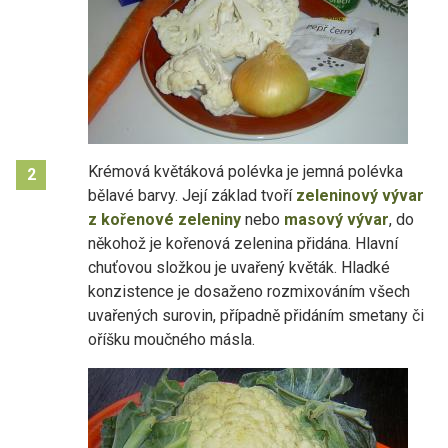
Krémová květáková polévka je jemná polévka
2
bělavé barvy. Její základ tvoří
zeleninový vývar
z kořenové zeleniny
nebo
masový vývar
, do
někohož je kořenová zelenina přidána. Hlavní
chuťovou složkou je uvařený květák. Hladké
konzistence je dosaženo rozmixováním všech
uvařených surovin, případně přidáním smetany či
oříšku moučného másla.