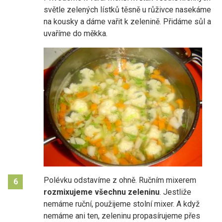
světle zelených lístků těsně u růživce nasekáme
na kousky a dáme vařit k zelenině. Přidáme sůl a
uvaříme do měkka.
Polévku odstavíme z ohně. Ručním mixerem
6
rozmixujeme všechnu zeleninu
. Jestliže
nemáme ruční, použijeme stolní mixer. A když
nemáme ani ten, zeleninu propasírujeme přes