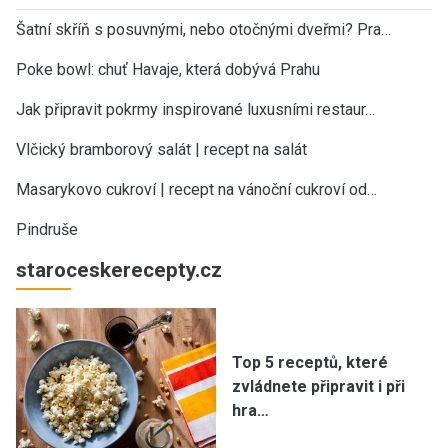
Šatní skříň s posuvnými, nebo otočnými dveřmi? Pra…
Poke bowl: chuť Havaje, která dobývá Prahu
Jak připravit pokrmy inspirované luxusními restaur…
Vlčický bramborový salát | recept na salát
Masarykovo cukroví | recept na vánoční cukroví od…
Pindruše
staroceskerecepty.cz
Top 5 receptů, které
zvládnete připravit i při
hra…