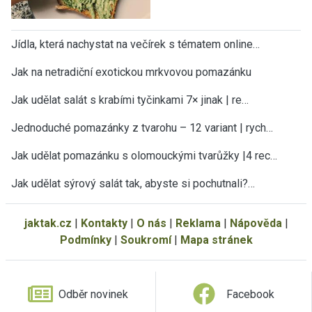
Jídla, která nachystat na večírek s tématem online…
Jak na netradiční exotickou mrkvovou pomazánku
Jak udělat salát s krabími tyčinkami 7× jinak | re…
Jednoduché pomazánky z tvarohu – 12 variant | rych…
Jak udělat pomazánku s olomouckými tvarůžky |4 rec…
Jak udělat sýrový salát tak, abyste si pochutnali?…
jaktak.cz
|
Kontakty
|
O nás
|
Reklama
|
Nápověda
|
Podmínky
|
Soukromí
|
Mapa stránek
Odběr novinek
Facebook