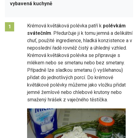
vybavená kuchyně
Krémová květáková polévka patří k
polévkám
1
svátečním
. Předurčuje ji k tomu jemná a delikátní
chuť, použité ingredience, hladká konzistence a v
neposlední řadě rovněž čistý a úhledný vzhled.
Krémová květáková polévka se připravuje s
mlékem nebo se smetanu nebo bez smetany.
Případně lze sladkou smetanu (i vyšlehanou)
přidat do jednotlivých porcí. Do krémové
květákové polévky můžeme jako vložku přidat
jemné žemlové nebo chlebové krutony nebo
smažený hrášek z vaječného těstíčka.