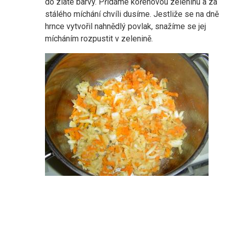
do zlaté barvy. Přidáme kořenovou zeleninu a za
stálého míchání chvíli dusíme. Jestliže se na dně
hrnce vytvořil nahnědlý povlak, snažíme se jej
mícháním rozpustit v zelenině.