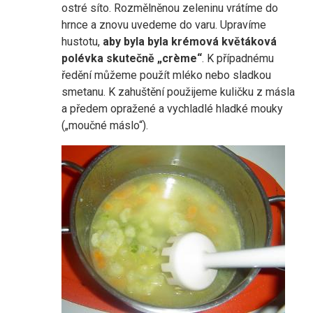
ostré síto. Rozmělněnou zeleninu vrátíme do
hrnce a znovu uvedeme do varu. Upravíme
hustotu,
aby byla byla krémová květáková
polévka skutečně „crème“
. K případnému
ředění můžeme použít mléko nebo sladkou
smetanu. K zahuštění použijeme kuličku z másla
a předem opražené a vychladlé hladké mouky
(„moučné máslo“).