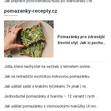
Jak připravit posvícenskou husu po staročesku | re…
pomazanky-recepty.cz
Pomazánky pro zdravější
životní styl: Jak si pochu…
Jídla, která nachystat na večírek s tématem online…
Jak na netradiční exotickou mrkvovou pomazánku
Jak udělat salát s krabími tyčinkami 7× jinak | re…
Jednoduché pomazánky z tvarohu – 12 variant | rych…
Jak udělat pomazánku s olomouckými tvarůžky |4 rec…