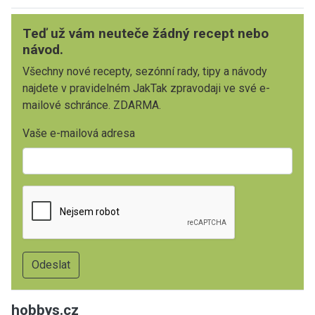
Teď už vám neuteče žádný recept nebo
návod.
Všechny nové recepty, sezónní rady, tipy a návody
najdete v pravidelném JakTak zpravodaji ve své e-
mailové schránce. ZDARMA.
Vaše e-mailová adresa
hobbys.cz