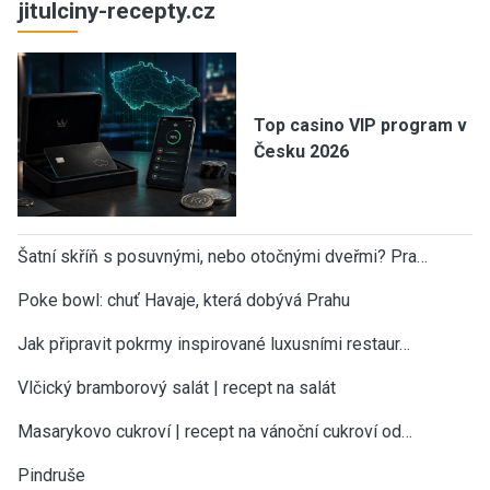
jitulciny-recepty.cz
Top casino VIP program v
Česku 2026
Šatní skříň s posuvnými, nebo otočnými dveřmi? Pra…
Poke bowl: chuť Havaje, která dobývá Prahu
Jak připravit pokrmy inspirované luxusními restaur…
Vlčický bramborový salát | recept na salát
Masarykovo cukroví | recept na vánoční cukroví od…
Pindruše