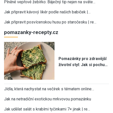
Plněné vepřové žebírko: Báječný tip nejen na sváte…
Jak připravit kávový likér podle našich babiček |…
Jak připravit posvícenskou husu po staročesku | re…
pomazanky-recepty.cz
Pomazánky pro zdravější
životní styl: Jak si pochu…
Jídla, která nachystat na večírek s tématem online…
Jak na netradiční exotickou mrkvovou pomazánku
Jak udělat salát s krabími tyčinkami 7× jinak | re…