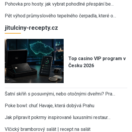
Pohovka pro hosty: jak vybrat pohodlné přespání be…
Pět výhod průmyslového tepelného čerpadla, které o…
jitulciny-recepty.cz
Top casino VIP program v
Česku 2026
Šatní skříň s posuvnými, nebo otočnými dveřmi? Pra…
Poke bowl: chuť Havaje, která dobývá Prahu
Jak připravit pokrmy inspirované luxusními restaur…
Vlčický bramborový salát | recept na salát