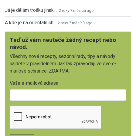
Já je dělám trošku jinak,…
2 roky 7 měsíců ago
A kde je na orientalnich…
2 roky 7 měsíců ago
Teď už vám neuteče žádný recept nebo
návod.
Všechny nové recepty, sezónní rady, tipy a návody
najdete v pravidelném JakTak zpravodaji ve své e-
mailové schránce. ZDARMA.
Vaše e-mailová adresa