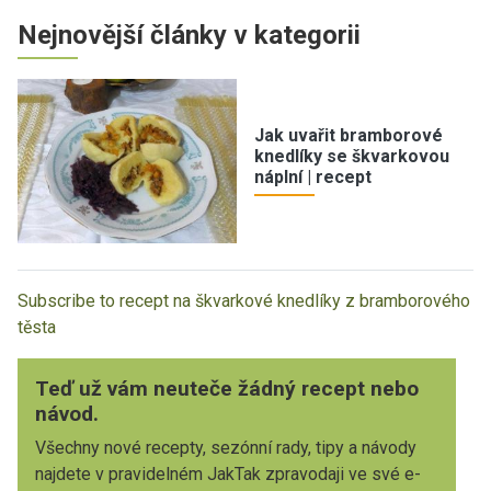
Nejnovější články v kategorii
Jak uvařit bramborové
knedlíky se škvarkovou
náplní | recept
Subscribe to recept na škvarkové knedlíky z bramborového
těsta
Teď už vám neuteče žádný recept nebo
návod.
Všechny nové recepty, sezónní rady, tipy a návody
najdete v pravidelném JakTak zpravodaji ve své e-