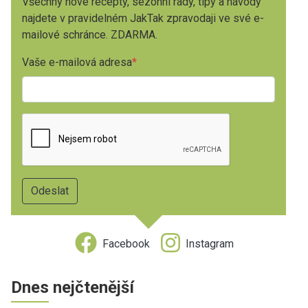
Všechny nové recepty, sezónní rady, tipy a návody
najdete v pravidelném JakTak zpravodaji ve své e-
mailové schránce. ZDARMA.
Vaše e-mailová adresa
Facebook
Instagram
Dnes nejčtenější