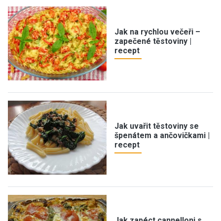
Jak na rychlou večeři –
zapečené těstoviny |
recept
Jak uvařit těstoviny se
špenátem a ančovičkami |
recept
Jak zapéct cannelloni s