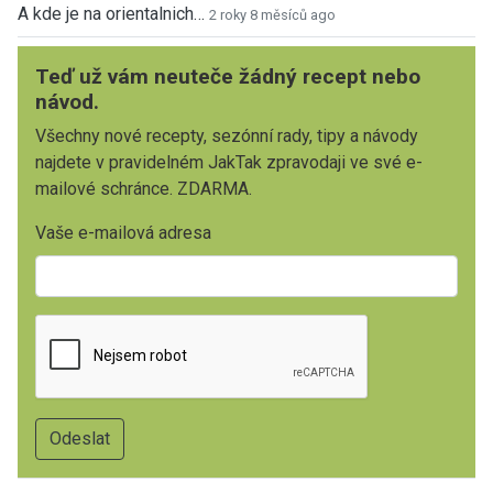
A kde je na orientalnich…
2 roky 8 měsíců ago
Teď už vám neuteče žádný recept nebo
návod.
Všechny nové recepty, sezónní rady, tipy a návody
najdete v pravidelném JakTak zpravodaji ve své e-
mailové schránce. ZDARMA.
Vaše e-mailová adresa