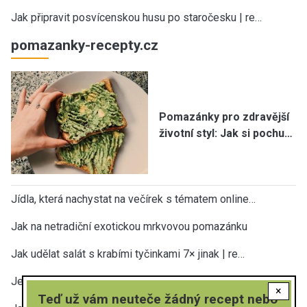
Jak připravit posvícenskou husu po staročesku | re…
pomazanky-recepty.cz
Pomazánky pro zdravější
životní styl: Jak si pochu…
Jídla, která nachystat na večírek s tématem online…
Jak na netradiční exotickou mrkvovou pomazánku
Jak udělat salát s krabími tyčinkami 7× jinak | re…
Jednoduché pomazánky z tvarohu – 12 variant | rych…
×
Teď už vám neuteče žádný recept nebo