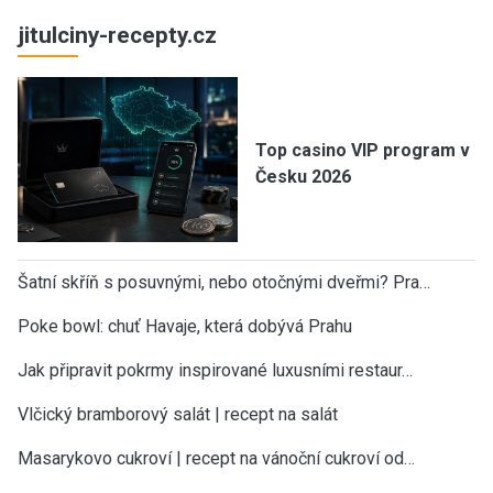
jitulciny-recepty.cz
Top casino VIP program v
Česku 2026
Šatní skříň s posuvnými, nebo otočnými dveřmi? Pra…
Poke bowl: chuť Havaje, která dobývá Prahu
Jak připravit pokrmy inspirované luxusními restaur…
Vlčický bramborový salát | recept na salát
Masarykovo cukroví | recept na vánoční cukroví od…