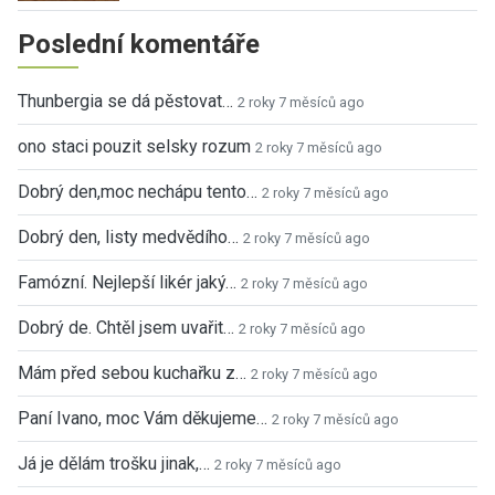
Poslední komentáře
Thunbergia se dá pěstovat…
2 roky 7 měsíců ago
ono staci pouzit selsky rozum
2 roky 7 měsíců ago
Dobrý den,moc nechápu tento…
2 roky 7 měsíců ago
Dobrý den, listy medvědího…
2 roky 7 měsíců ago
Famózní. Nejlepší likér jaký…
2 roky 7 měsíců ago
Dobrý de. Chtěl jsem uvařit…
2 roky 7 měsíců ago
Mám před sebou kuchařku z…
2 roky 7 měsíců ago
Paní Ivano, moc Vám děkujeme…
2 roky 7 měsíců ago
Já je dělám trošku jinak,…
2 roky 7 měsíců ago