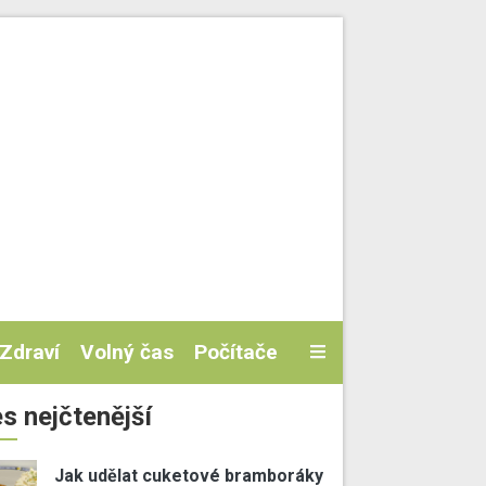
Zdraví
Volný čas
Počítače
s nejčtenější
Jak udělat cuketové bramboráky