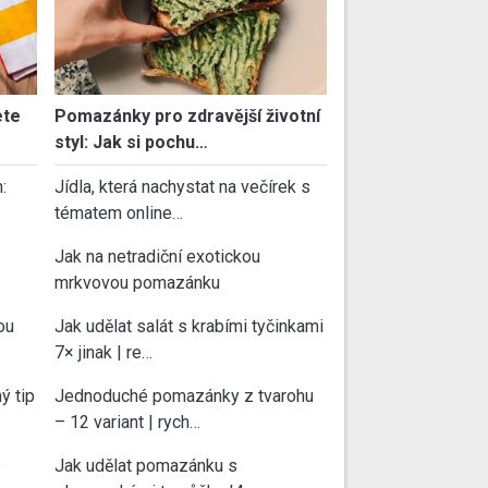
ete
Pomazánky pro zdravější životní
styl: Jak si pochu…
:
Jídla, která nachystat na večírek s
tématem online…
Jak na netradiční exotickou
mrkvovou pomazánku
ou
Jak udělat salát s krabími tyčinkami
7× jinak | re…
ý tip
Jednoduché pomazánky z tvarohu
– 12 variant | rych…
e
Jak udělat pomazánku s