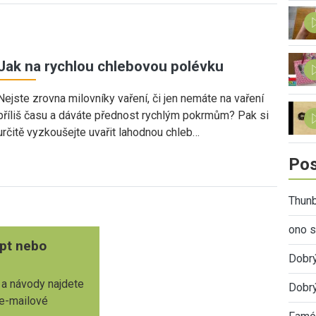
Jak na rychlou chlebovou polévku
Nejste zrovna milovníky vaření, či jen nemáte na vaření
příliš času a dáváte přednost rychlým pokrmům? Pak si
určitě vyzkoušejte uvařit lahodnou chleb…
Pos
Thunb
ono s
pt nebo
Dobr
 a návody najdete
Dobrý
 e-mailové