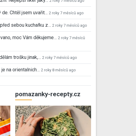
ní. Nejlepší likér jaký…
2 roky 7 měsíců ago
 de. Chtěl jsem uvařit…
2 roky 7 měsíců ago
před sebou kuchařku z…
2 roky 7 měsíců ago
 Ivano, moc Vám děkujeme…
2 roky 7 měsíců
 dělám trošku jinak,…
2 roky 7 měsíců ago
 je na orientalnich…
2 roky 8 měsíců ago
pomazanky-recepty.cz