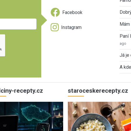
Famóz
Dobrý
Facebook
Mám 
Instagram
Paní
ago
Já je
A kde
ulciny-recepty.cz
staroceskerecepty.cz