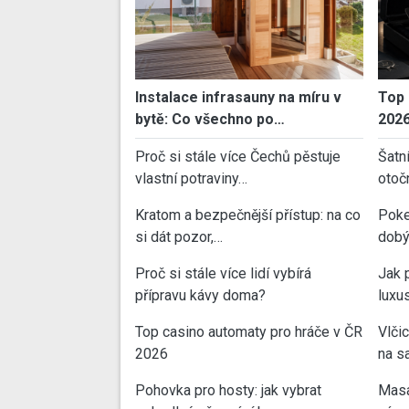
Instalace infrasauny na míru v
Top 
bytě: Co všechno po…
202
Proč si stále více Čechů pěstuje
Šatn
vlastní potraviny…
otoč
Kratom a bezpečnější přístup: na co
Poke
si dát pozor,…
dobý
Proč si stále více lidí vybírá
Jak 
přípravu kávy doma?
luxu
Top casino automaty pro hráče v ČR
Vlči
2026
na sa
Pohovka pro hosty: jak vybrat
Masa