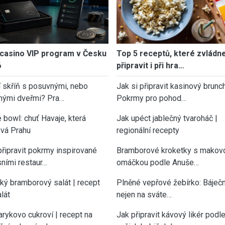
casino VIP program v Česku
Top 5 receptů, které zvládn
6
připravit i při hra…
í skříň s posuvnými, nebo
Jak si připravit kasinový brunch
nými dveřmi? Pra…
Pokrmy pro pohod…
 bowl: chuť Havaje, která
Jak upéct jablečný tvaroháč |
vá Prahu
regionální recepty
připravit pokrmy inspirované
Bramborové kroketky s makov
sními restaur…
omáčkou podle Anuše…
cký bramborový salát | recept
Plněné vepřové žebírko: Báječn
lát
nejen na sváte…
rykovo cukroví | recept na
Jak připravit kávový likér podl