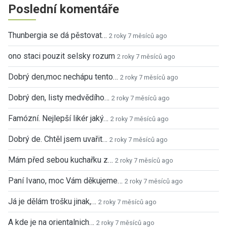
Poslední komentáře
Thunbergia se dá pěstovat…
2 roky 7 měsíců ago
ono staci pouzit selsky rozum
2 roky 7 měsíců ago
Dobrý den,moc nechápu tento…
2 roky 7 měsíců ago
Dobrý den, listy medvědího…
2 roky 7 měsíců ago
Famózní. Nejlepší likér jaký…
2 roky 7 měsíců ago
Dobrý de. Chtěl jsem uvařit…
2 roky 7 měsíců ago
Mám před sebou kuchařku z…
2 roky 7 měsíců ago
Paní Ivano, moc Vám děkujeme…
2 roky 7 měsíců ago
Já je dělám trošku jinak,…
2 roky 7 měsíců ago
A kde je na orientalnich…
2 roky 7 měsíců ago