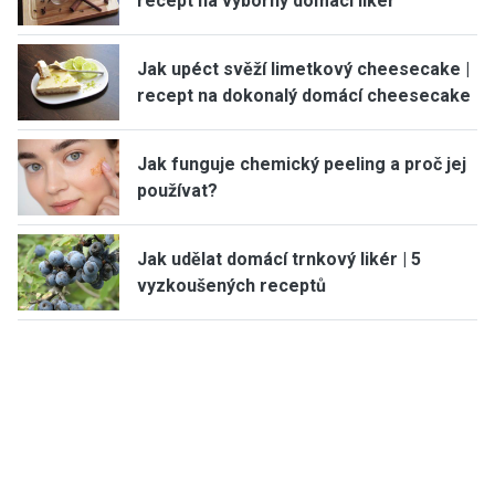
recept na výborný domácí likér
Jak upéct svěží limetkový cheesecake |
recept na dokonalý domácí cheesecake
Jak funguje chemický peeling a proč jej
používat?
Jak udělat domácí trnkový likér | 5
vyzkoušených receptů