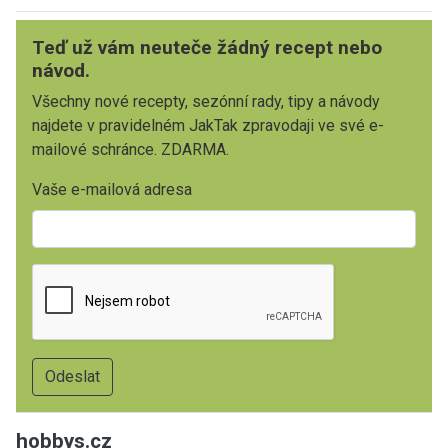
Teď už vám neuteče žádný recept nebo
návod.
Všechny nové recepty, sezónní rady, tipy a návody
najdete v pravidelném JakTak zpravodaji ve své e-
mailové schránce. ZDARMA.
Vaše e-mailová adresa
hobbys.cz