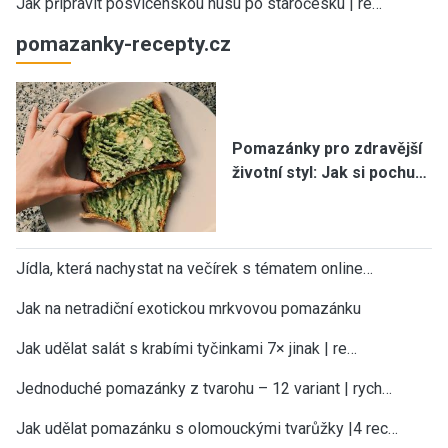
Jak připravit posvícenskou husu po staročesku | re…
pomazanky-recepty.cz
Pomazánky pro zdravější
životní styl: Jak si pochu…
Jídla, která nachystat na večírek s tématem online…
Jak na netradiční exotickou mrkvovou pomazánku
Jak udělat salát s krabími tyčinkami 7× jinak | re…
Jednoduché pomazánky z tvarohu – 12 variant | rych…
Jak udělat pomazánku s olomouckými tvarůžky |4 rec…