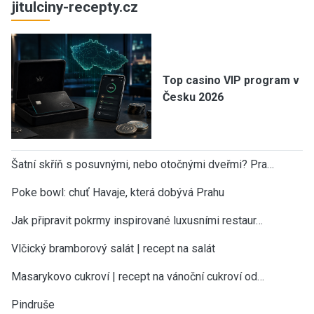
jitulciny-recepty.cz
Top casino VIP program v
Česku 2026
Šatní skříň s posuvnými, nebo otočnými dveřmi? Pra…
Poke bowl: chuť Havaje, která dobývá Prahu
Jak připravit pokrmy inspirované luxusními restaur…
Vlčický bramborový salát | recept na salát
Masarykovo cukroví | recept na vánoční cukroví od…
Pindruše