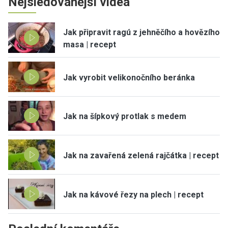
Nejsledovanější videa
Jak připravit ragú z jehněčího a hovězího
masa | recept
Jak vyrobit velikonočního beránka
Jak na šípkový protlak s medem
Jak na zavařená zelená rajčátka | recept
Jak na kávové řezy na plech | recept