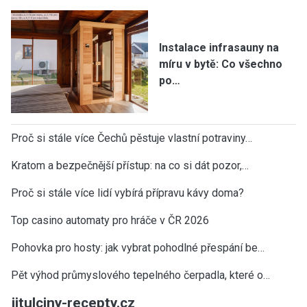
Instalace infrasauny na
míru v bytě: Co všechno
po…
Proč si stále více Čechů pěstuje vlastní potraviny…
Kratom a bezpečnější přístup: na co si dát pozor,…
Proč si stále více lidí vybírá přípravu kávy doma?
Top casino automaty pro hráče v ČR 2026
Pohovka pro hosty: jak vybrat pohodlné přespání be…
Pět výhod průmyslového tepelného čerpadla, které o…
jitulciny-recepty.cz