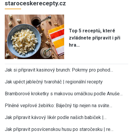
staroceskerecepty.cz
Top 5 receptů, které
zvládnete připravit i při
hra…
Jak si připravit kasinový brunch: Pokrmy pro pohod…
Jak upéct jablečný tvaroháč | regionální recepty
Bramborové kroketky s makovou omáčkou podle Anuše…
Plněné vepřové žebírko: Báječný tip nejen na sváte…
Jak připravit kávový likér podle našich babiček |…
Jak připravit posvícenskou husu po staročesku | re…