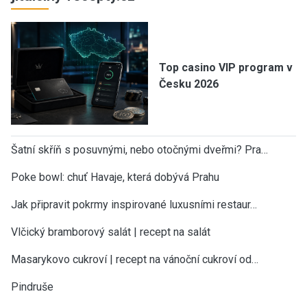
Top casino VIP program v
Česku 2026
Šatní skříň s posuvnými, nebo otočnými dveřmi? Pra…
Poke bowl: chuť Havaje, která dobývá Prahu
Jak připravit pokrmy inspirované luxusními restaur…
Vlčický bramborový salát | recept na salát
Masarykovo cukroví | recept na vánoční cukroví od…
Pindruše