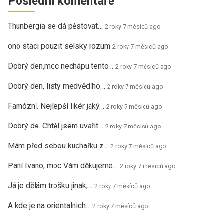
Poslední komentáře
Thunbergia se dá pěstovat…
2 roky 7 měsíců ago
ono staci pouzit selsky rozum
2 roky 7 měsíců ago
Dobrý den,moc nechápu tento…
2 roky 7 měsíců ago
Dobrý den, listy medvědího…
2 roky 7 měsíců ago
Famózní. Nejlepší likér jaký…
2 roky 7 měsíců ago
Dobrý de. Chtěl jsem uvařit…
2 roky 7 měsíců ago
Mám před sebou kuchařku z…
2 roky 7 měsíců ago
Paní Ivano, moc Vám děkujeme…
2 roky 7 měsíců ago
Já je dělám trošku jinak,…
2 roky 7 měsíců ago
A kde je na orientalnich…
2 roky 7 měsíců ago