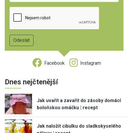
Facebook
Instagram
Dnes nejčtenější
Jak uvařit a zavařit do zásoby domácí
boloňskou omáčku | recept
Jak naložit cibulku do sladkokyselého