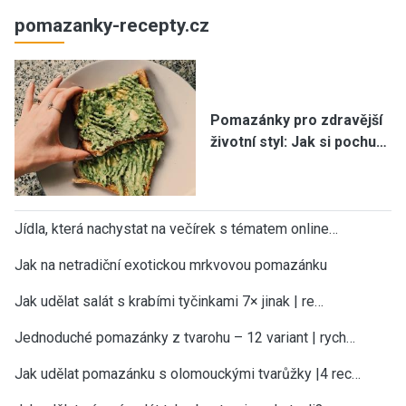
pomazanky-recepty.cz
Pomazánky pro zdravější
životní styl: Jak si pochu…
Jídla, která nachystat na večírek s tématem online…
Jak na netradiční exotickou mrkvovou pomazánku
Jak udělat salát s krabími tyčinkami 7× jinak | re…
Jednoduché pomazánky z tvarohu – 12 variant | rych…
Jak udělat pomazánku s olomouckými tvarůžky |4 rec…