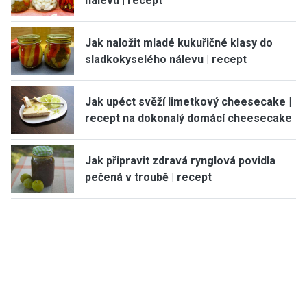
nálevu | recept
Jak naložit mladé kukuřičné klasy do
sladkokyselého nálevu | recept
Jak upéct svěží limetkový cheesecake |
recept na dokonalý domácí cheesecake
Jak připravit zdravá rynglová povidla
pečená v troubě | recept