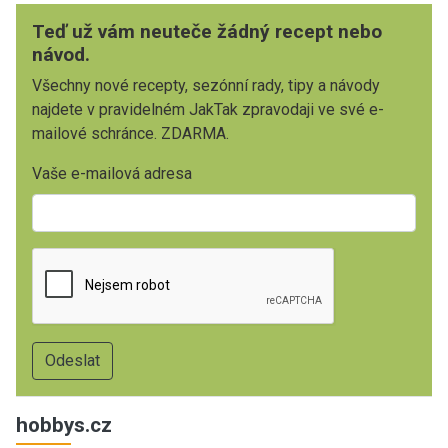
Teď už vám neuteče žádný recept nebo
návod.
Všechny nové recepty, sezónní rady, tipy a návody
najdete v pravidelném JakTak zpravodaji ve své e-
mailové schránce. ZDARMA.
Vaše e-mailová adresa
hobbys.cz