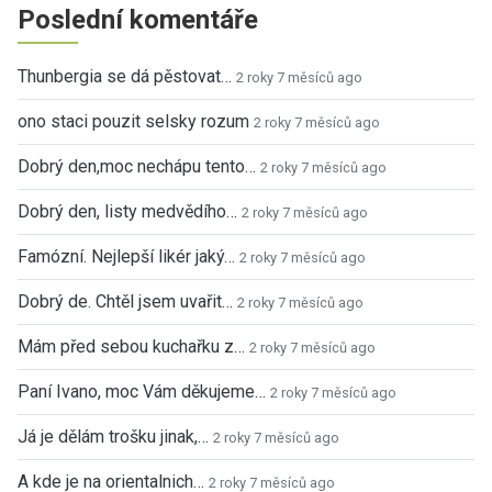
Poslední komentáře
Thunbergia se dá pěstovat…
2 roky 7 měsíců ago
ono staci pouzit selsky rozum
2 roky 7 měsíců ago
Dobrý den,moc nechápu tento…
2 roky 7 měsíců ago
Dobrý den, listy medvědího…
2 roky 7 měsíců ago
Famózní. Nejlepší likér jaký…
2 roky 7 měsíců ago
Dobrý de. Chtěl jsem uvařit…
2 roky 7 měsíců ago
Mám před sebou kuchařku z…
2 roky 7 měsíců ago
Paní Ivano, moc Vám děkujeme…
2 roky 7 měsíců ago
Já je dělám trošku jinak,…
2 roky 7 měsíců ago
A kde je na orientalnich…
2 roky 7 měsíců ago