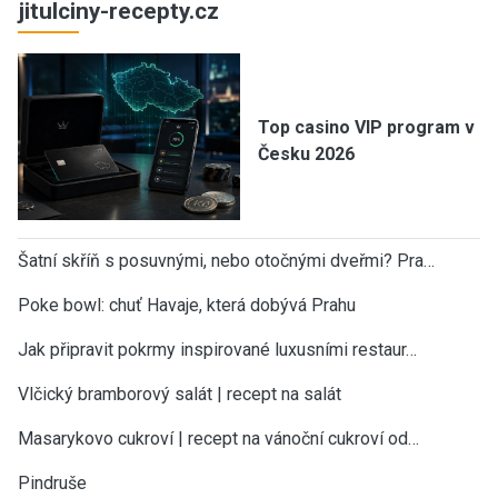
jitulciny-recepty.cz
Top casino VIP program v
Česku 2026
Šatní skříň s posuvnými, nebo otočnými dveřmi? Pra…
Poke bowl: chuť Havaje, která dobývá Prahu
Jak připravit pokrmy inspirované luxusními restaur…
Vlčický bramborový salát | recept na salát
Masarykovo cukroví | recept na vánoční cukroví od…
Pindruše