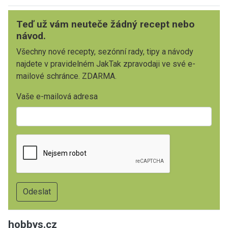
Teď už vám neuteče žádný recept nebo
návod.
Všechny nové recepty, sezónní rady, tipy a návody
najdete v pravidelném JakTak zpravodaji ve své e-
mailové schránce. ZDARMA.
Vaše e-mailová adresa
hobbys.cz