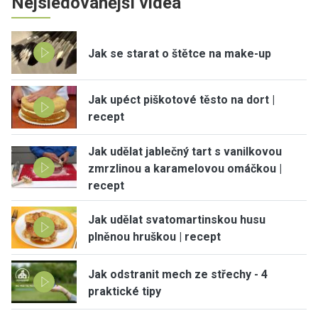
Nejsledovanější videa
Jak se starat o štětce na make-up
Jak upéct piškotové těsto na dort |
recept
Jak udělat jablečný tart s vanilkovou
zmrzlinou a karamelovou omáčkou |
recept
Jak udělat svatomartinskou husu
plněnou hruškou | recept
Jak odstranit mech ze střechy - 4
praktické tipy