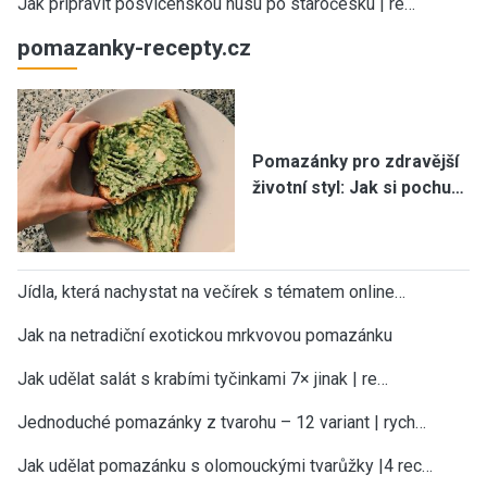
Jak připravit posvícenskou husu po staročesku | re…
pomazanky-recepty.cz
Pomazánky pro zdravější
životní styl: Jak si pochu…
Jídla, která nachystat na večírek s tématem online…
Jak na netradiční exotickou mrkvovou pomazánku
Jak udělat salát s krabími tyčinkami 7× jinak | re…
Jednoduché pomazánky z tvarohu – 12 variant | rych…
Jak udělat pomazánku s olomouckými tvarůžky |4 rec…