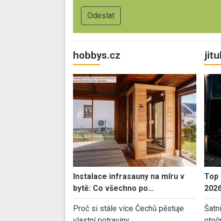
hobbys.cz
jit
Instalace infrasauny na míru v
Top 
bytě: Co všechno po…
202
Proč si stále více Čechů pěstuje
Šatn
vlastní potraviny…
otoč