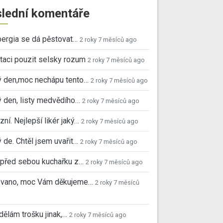
lední komentáře
ergia se dá pěstovat…
2 roky 7 měsíců ago
taci pouzit selsky rozum
2 roky 7 měsíců ago
ý den,moc nechápu tento…
2 roky 7 měsíců ago
 den, listy medvědího…
2 roky 7 měsíců ago
ní. Nejlepší likér jaký…
2 roky 7 měsíců ago
 de. Chtěl jsem uvařit…
2 roky 7 měsíců ago
před sebou kuchařku z…
2 roky 7 měsíců ago
 Ivano, moc Vám děkujeme…
2 roky 7 měsíců
 dělám trošku jinak,…
2 roky 7 měsíců ago