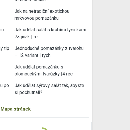
Jak na netradiční exotickou
mrkvovou pomazánku
ou
Jak udělat salát s krabími tyčinkami
7× jinak | re…
ý tip
Jednoduché pomazánky z tvarohu
– 12 variant | rych…
e
Jak udělat pomazánku s
olomouckými tvarůžky |4 rec…
su po
Jak udělat sýrový salát tak, abyste
si pochutnali?…
|
Mapa stránek