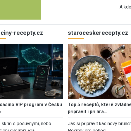
A kde
ulciny-recepty.cz
staroceskerecepty.cz
casino VIP program v Česku
Top 5 receptů, které zvládn
6
připravit i při hra…
í skříň s posuvnými, nebo
Jak si připravit kasinový brunch
nými dveřmi? Pra…
Pokrmy pro pohod…