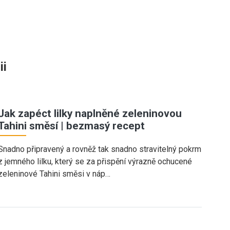
ii
Jak zapéct lilky naplněné zeleninovou
Tahini směsí | bezmasý recept
Snadno připravený a rovněž tak snadno stravitelný pokrm
z jemného lilku, který se za přispění výrazně ochucené
zeleninové Tahini směsi v náp…