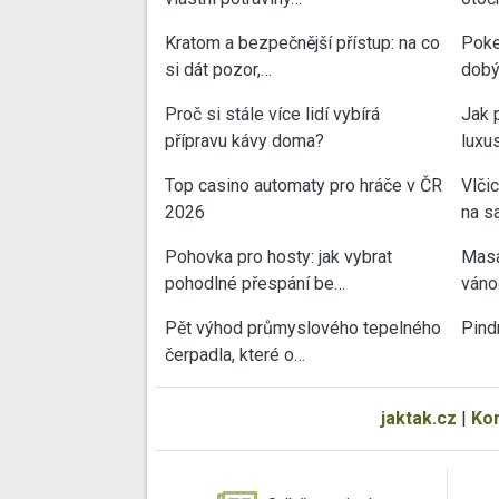
Kratom a bezpečnější přístup: na co
Poke
si dát pozor,…
dobý
Proč si stále více lidí vybírá
Jak 
přípravu kávy doma?
luxu
Top casino automaty pro hráče v ČR
Vlči
2026
na sa
Pohovka pro hosty: jak vybrat
Masa
pohodlné přespání be…
váno
Pět výhod průmyslového tepelného
Pind
čerpadla, které o…
jaktak.cz
|
Ko