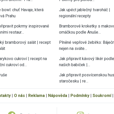
 bowl: chuť Havaje, která
Jak upéct jablečný tvaroháč |
vá Prahu
regionální recepty
připravit pokrmy inspirované
Bramborové kroketky s makov
sními restaur…
omáčkou podle Anuše…
cký bramborový salát | recept
Plněné vepřové žebírko: Báječn
lát
nejen na sváte…
rykovo cukroví | recept na
Jak připravit kávový likér podl
ční cukroví od…
našich babiček |…
ruše
Jak připravit posvícenskou hu
staročesku | re…
ntakty
|
O nás
|
Reklama
|
Nápověda
|
Podmínky
|
Soukromí