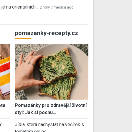
 je na orientalnich…
2 roky 7 měsíců ago
pomazanky-recepty.cz
ete
Pomazánky pro zdravější životní
styl: Jak si pochu…
:
Jídla, která nachystat na večírek s
tématem online…