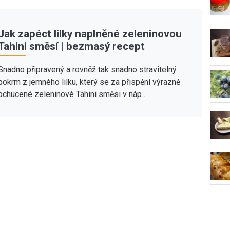
Jak zapéct lilky naplněné zeleninovou
Tahini směsí | bezmasý recept
Snadno připravený a rovněž tak snadno stravitelný
pokrm z jemného lilku, který se za přispění výrazně
ochucené zeleninové Tahini směsi v náp…