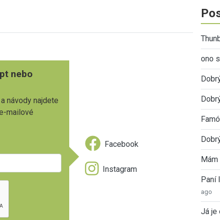
Pos
Thunb
ono s
pt nebo
Dobr
Dobrý
 a návody najdete
 e-mailové
Famóz
Dobrý
Facebook
Mám 
Instagram
Paní
ago
Já je