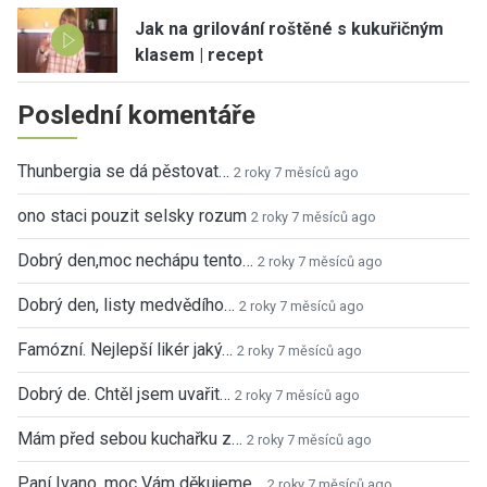
Jak na grilování roštěné s kukuřičným
klasem | recept
Poslední komentáře
Thunbergia se dá pěstovat…
2 roky 7 měsíců ago
ono staci pouzit selsky rozum
2 roky 7 měsíců ago
Dobrý den,moc nechápu tento…
2 roky 7 měsíců ago
Dobrý den, listy medvědího…
2 roky 7 měsíců ago
Famózní. Nejlepší likér jaký…
2 roky 7 měsíců ago
Dobrý de. Chtěl jsem uvařit…
2 roky 7 měsíců ago
Mám před sebou kuchařku z…
2 roky 7 měsíců ago
Paní Ivano, moc Vám děkujeme…
2 roky 7 měsíců ago