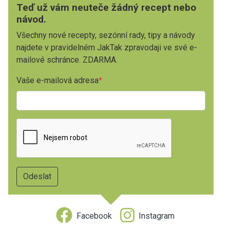
Teď už vám neuteče žádný recept nebo
návod.
Všechny nové recepty, sezónní rady, tipy a návody
najdete v pravidelném JakTak zpravodaji ve své e-
mailové schránce. ZDARMA.
Vaše e-mailová adresa
Facebook
Instagram