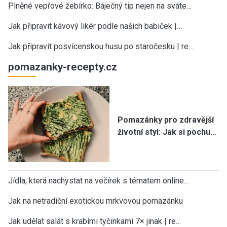
Plněné vepřové žebírko: Báječný tip nejen na sváte…
Jak připravit kávový likér podle našich babiček |…
Jak připravit posvícenskou husu po staročesku | re…
pomazanky-recepty.cz
Pomazánky pro zdravější
životní styl: Jak si pochu…
Jídla, která nachystat na večírek s tématem online…
Jak na netradiční exotickou mrkvovou pomazánku
Jak udělat salát s krabími tyčinkami 7× jinak | re…