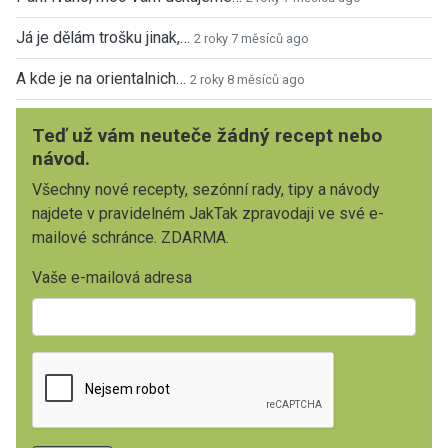
Já je dělám trošku jinak,…
2 roky 7 měsíců ago
A kde je na orientalnich…
2 roky 8 měsíců ago
Teď už vám neuteče žádný recept nebo
návod.
Všechny nové recepty, sezónní rady, tipy a návody
najdete v pravidelném JakTak zpravodaji ve své e-
mailové schránce. ZDARMA.
Vaše e-mailová adresa