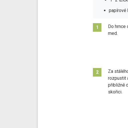
papírové 
Do hrnce d
1
med.
Za stáléh
2
rozpustit
přibližně 
skořici.