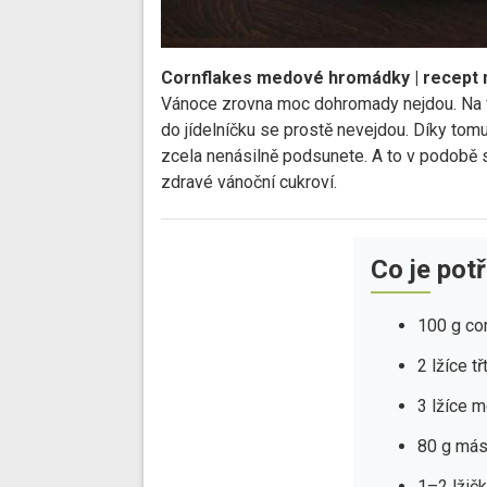
Cornflakes medové hromádky | recept n
Vánoce zrovna moc dohromady nejdou. Na vá
do jídelníčku se prostě nevejdou. Díky tomu
zcela nenásilně podsunete. A to v podobě
zdravé vánoční cukroví.
Co je pot
100 g cor
2 lžíce t
3 lžíce 
80 g más
1–2 lžičk