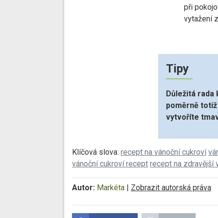
při pokojo
vytažení z
Tipy
Důležitá rada
poměrně totiž
vytvoříte tma
Klíčová slova:
recept na vánoční cukroví
vá
vánoční cukroví recept
recept na zdravější 
Autor:
Markéta
|
Zobrazit autorská práva