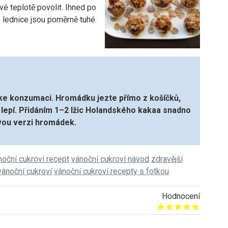
vé teplotě povolit. Ihned po
 lednice jsou poměrně tuhé.
 ke konzumaci. Hromádku jezte přímo z košíčků,
 lepí. Přidáním 1–2 lžic Holandského kakaa snadno
vou verzi hromádek.
noční cukroví recept
vánoční cukroví návod
zdravější
vánoční cukroví
vánoční cukroví recepty s fotkou
Hodnocení
Give it 1/5
Give it 2/5
Give it 3/5
Give it 4/5
Give it 5/5