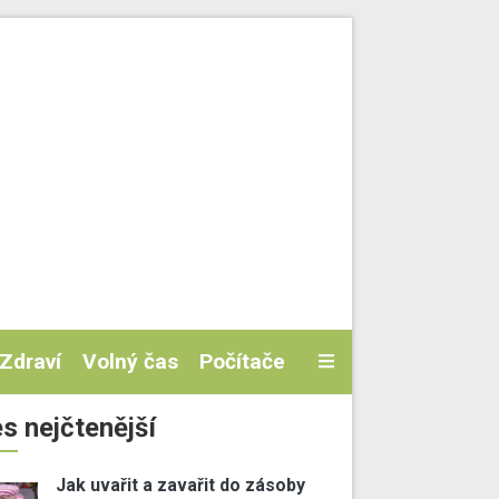
Zdraví
Volný čas
Počítače
s nejčtenější
Jak uvařit a zavařit do zásoby