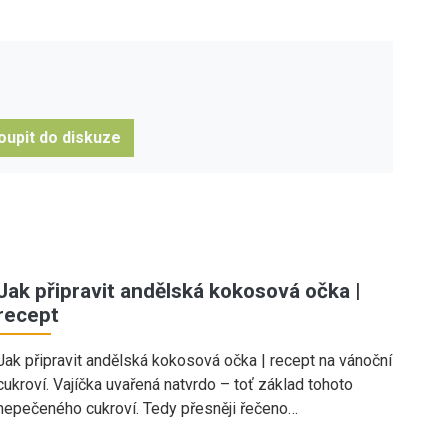
oupit do diskuze
Jak připravit andělská kokosová očka |
recept
Jak připravit andělská kokosová očka | recept na vánoční
cukroví. Vajíčka uvařená natvrdo – toť základ tohoto
nepečeného cukroví. Tedy přesněji řečeno…