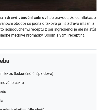
a zdravé vánoční cukroví
. Je pravdou, že cornflakes a
noční období se jedná o takové příliš zdravé mlsání a
to jednoduchému receptu z pár ingrediencí je ale na stůl
 sladké medové hromádky. Sdílím s vámi recept na
řeba
nflakes (kukuřičné či špaldové)
řtinového cukru
medu
la
y mleté skořice (dle chuti)