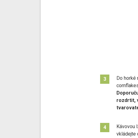
Do horké 
3
cornflake
Doporučuj
rozdrtit,
tvarovat
Kávovou l
4
vkládejte