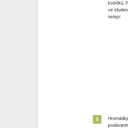
košíčků. 
ve studen
nelepí.
Hromádky 
5
podáváním