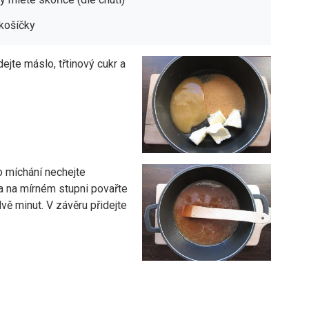
košíčky
ejte máslo, třtinový cukr a
o míchání nechejte
 a na mírném stupni povařte
dvě minut. V závěru přidejte