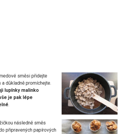
medové směsi přidejte
s a důkladně promíchejte.
i lupínky malinko
 vše je pak lépe
elné
.
žičkou následně směs
 do připravených papírových