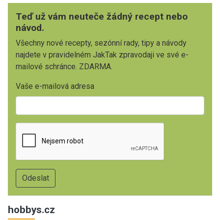
Teď už vám neuteče žádný recept nebo
návod.
Všechny nové recepty, sezónní rady, tipy a návody
najdete v pravidelném JakTak zpravodaji ve své e-
mailové schránce. ZDARMA.
Vaše e-mailová adresa
hobbys.cz