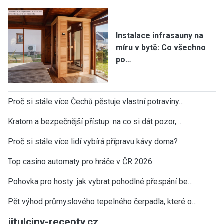
Instalace infrasauny na
míru v bytě: Co všechno
po…
Proč si stále více Čechů pěstuje vlastní potraviny…
Kratom a bezpečnější přístup: na co si dát pozor,…
Proč si stále více lidí vybírá přípravu kávy doma?
Top casino automaty pro hráče v ČR 2026
Pohovka pro hosty: jak vybrat pohodlné přespání be…
Pět výhod průmyslového tepelného čerpadla, které o…
jitulciny-recepty.cz