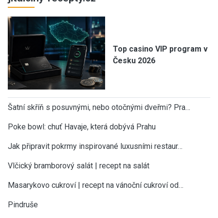
Top casino VIP program v
Česku 2026
Šatní skříň s posuvnými, nebo otočnými dveřmi? Pra…
Poke bowl: chuť Havaje, která dobývá Prahu
Jak připravit pokrmy inspirované luxusními restaur…
Vlčický bramborový salát | recept na salát
Masarykovo cukroví | recept na vánoční cukroví od…
Pindruše