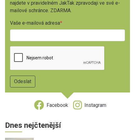
najdete v pravidelném JakTak zpravodaji ve své e-
mailové schránce. ZDARMA.
Vaše e-mailová adresa
Facebook
Instagram
Dnes nejčtenější