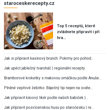
staroceskerecepty.cz
Top 5 receptů, které
zvládnete připravit i při
hra…
Jak si připravit kasinový brunch: Pokrmy pro pohod…
Jak upéct jablečný tvaroháč | regionální recepty
Bramborové kroketky s makovou omáčkou podle Anuše…
Plněné vepřové žebírko: Báječný tip nejen na sváte…
Jak připravit kávový likér podle našich babiček |…
Jak připravit posvícenskou husu po staročesku | re…