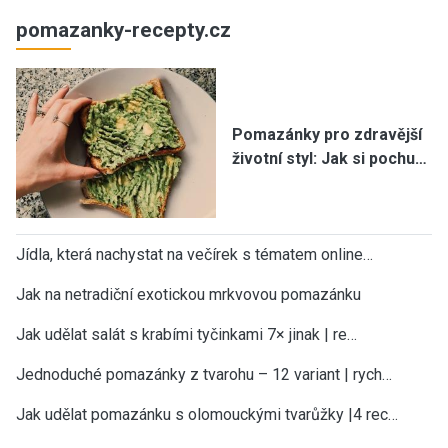
pomazanky-recepty.cz
Pomazánky pro zdravější
životní styl: Jak si pochu…
Jídla, která nachystat na večírek s tématem online…
Jak na netradiční exotickou mrkvovou pomazánku
Jak udělat salát s krabími tyčinkami 7× jinak | re…
Jednoduché pomazánky z tvarohu – 12 variant | rych…
Jak udělat pomazánku s olomouckými tvarůžky |4 rec…