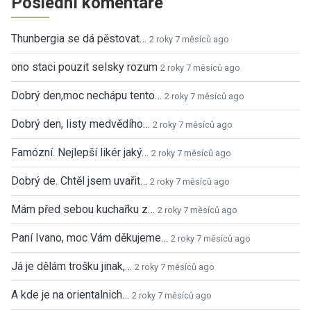
Poslední komentáře
Thunbergia se dá pěstovat…
2 roky 7 měsíců ago
ono staci pouzit selsky rozum
2 roky 7 měsíců ago
Dobrý den,moc nechápu tento…
2 roky 7 měsíců ago
Dobrý den, listy medvědího…
2 roky 7 měsíců ago
Famózní. Nejlepší likér jaký…
2 roky 7 měsíců ago
Dobrý de. Chtěl jsem uvařit…
2 roky 7 měsíců ago
Mám před sebou kuchařku z…
2 roky 7 měsíců ago
Paní Ivano, moc Vám děkujeme…
2 roky 7 měsíců ago
Já je dělám trošku jinak,…
2 roky 7 měsíců ago
A kde je na orientalnich…
2 roky 7 měsíců ago