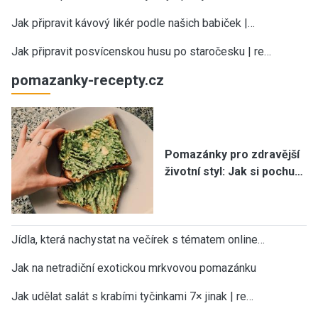
Jak připravit kávový likér podle našich babiček |…
Jak připravit posvícenskou husu po staročesku | re…
pomazanky-recepty.cz
Pomazánky pro zdravější
životní styl: Jak si pochu…
Jídla, která nachystat na večírek s tématem online…
Jak na netradiční exotickou mrkvovou pomazánku
Jak udělat salát s krabími tyčinkami 7× jinak | re…