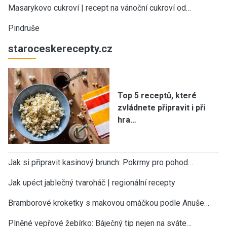
Masarykovo cukroví | recept na vánoční cukroví od…
Pindruše
staroceskerecepty.cz
Top 5 receptů, které
zvládnete připravit i při
hra…
Jak si připravit kasinový brunch: Pokrmy pro pohod…
Jak upéct jablečný tvaroháč | regionální recepty
Bramborové kroketky s makovou omáčkou podle Anuše…
Plněné vepřové žebírko: Báječný tip nejen na sváte…