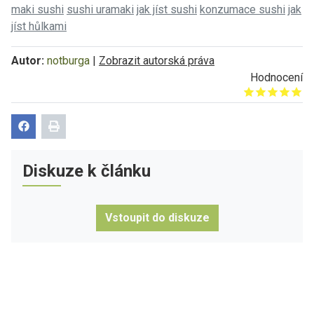
maki sushi
sushi uramaki
jak jíst sushi
konzumace sushi
jak
jíst hůlkami
Autor:
notburga
|
Zobrazit autorská práva
Hodnocení
Give it 1/5
Give it 2/5
Give it 3/5
Give it 4/5
Give it 5/5
Diskuze k článku
Vstoupit do diskuze