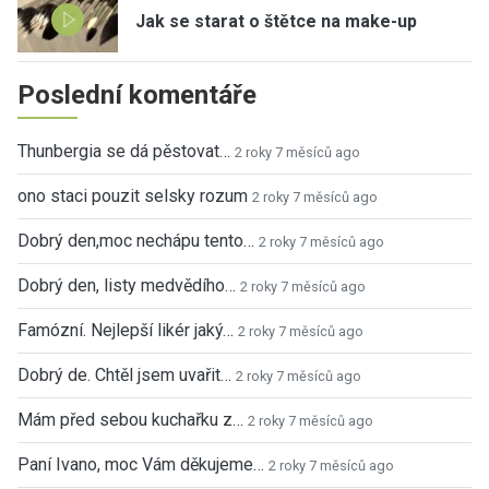
Jak se starat o štětce na make-up
Poslední komentáře
Thunbergia se dá pěstovat…
2 roky 7 měsíců ago
ono staci pouzit selsky rozum
2 roky 7 měsíců ago
Dobrý den,moc nechápu tento…
2 roky 7 měsíců ago
Dobrý den, listy medvědího…
2 roky 7 měsíců ago
Famózní. Nejlepší likér jaký…
2 roky 7 měsíců ago
Dobrý de. Chtěl jsem uvařit…
2 roky 7 měsíců ago
Mám před sebou kuchařku z…
2 roky 7 měsíců ago
Paní Ivano, moc Vám děkujeme…
2 roky 7 měsíců ago