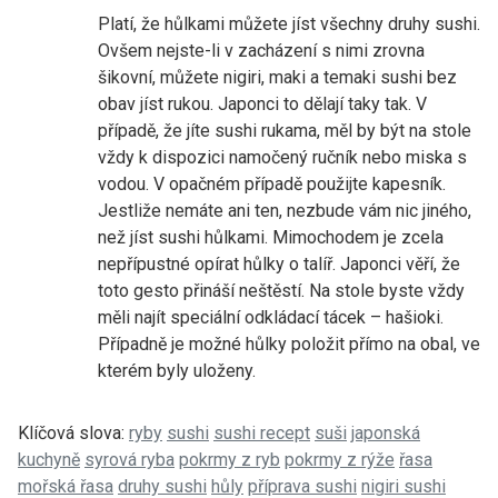
Platí, že hůlkami můžete jíst všechny druhy sushi.
Ovšem nejste-li v zacházení s nimi zrovna
šikovní, můžete nigiri, maki a temaki sushi bez
obav jíst rukou. Japonci to dělají taky tak. V
případě, že jíte sushi rukama, měl by být na stole
vždy k dispozici namočený ručník nebo miska s
vodou. V opačném případě použijte kapesník.
Jestliže nemáte ani ten, nezbude vám nic jiného,
než jíst sushi hůlkami. Mimochodem je zcela
nepřípustné opírat hůlky o talíř. Japonci věří, že
toto gesto přináší neštěstí. Na stole byste vždy
měli najít speciální odkládací tácek – hašioki.
Případně je možné hůlky položit přímo na obal, ve
kterém byly uloženy.
Klíčová slova:
ryby
sushi
sushi recept
suši
japonská
kuchyně
syrová ryba
pokrmy z ryb
pokrmy z rýže
řasa
mořská řasa
druhy sushi
hůly
příprava sushi
nigiri sushi