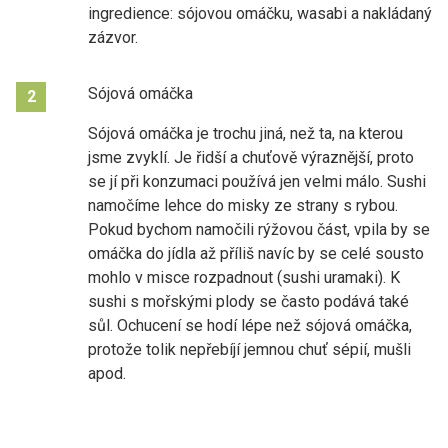
ingredience: sójovou omáčku, wasabi a nakládaný
zázvor.
Sójová omáčka
2
Sójová omáčka je trochu jiná, než ta, na kterou
jsme zvyklí. Je řidší a chuťově výraznější, proto
se jí při konzumaci používá jen velmi málo. Sushi
namočíme lehce do misky ze strany s rybou.
Pokud bychom namočili rýžovou část, vpila by se
omáčka do jídla až příliš navíc by se celé sousto
mohlo v misce rozpadnout (sushi uramaki). K
sushi s mořskými plody se často podává také
sůl. Ochucení se hodí lépe než sójová omáčka,
protože tolik nepřebíjí jemnou chuť sépií, mušli
apod.