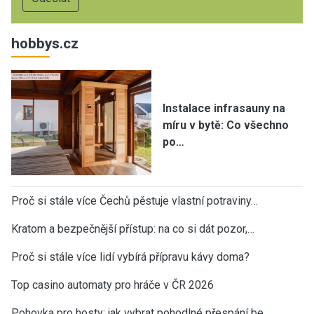
hobbys.cz
Instalace infrasauny na
míru v bytě: Co všechno
po…
Proč si stále více Čechů pěstuje vlastní potraviny…
Kratom a bezpečnější přístup: na co si dát pozor,…
Proč si stále více lidí vybírá přípravu kávy doma?
Top casino automaty pro hráče v ČR 2026
Pohovka pro hosty: jak vybrat pohodlné přespání be…