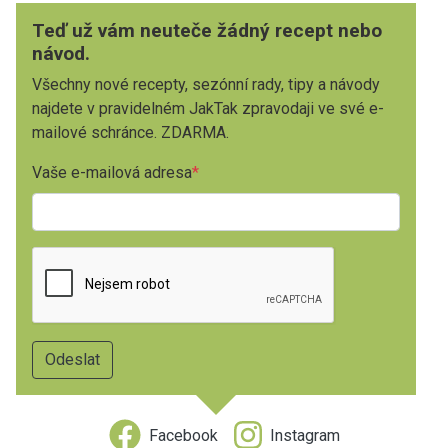
Teď už vám neuteče žádný recept nebo
návod.
Všechny nové recepty, sezónní rady, tipy a návody
najdete v pravidelném JakTak zpravodaji ve své e-
mailové schránce. ZDARMA.
Vaše e-mailová adresa
Facebook
Instagram