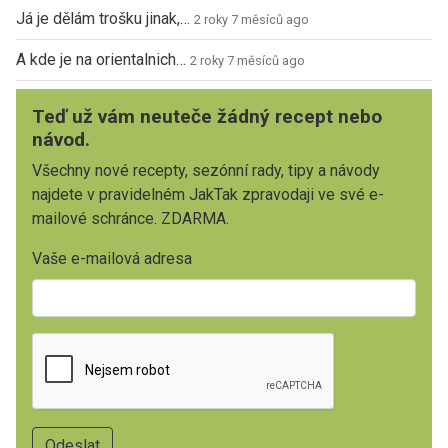
Já je dělám trošku jinak,…
2 roky 7 měsíců ago
A kde je na orientalnich…
2 roky 7 měsíců ago
Teď už vám neuteče žádný recept nebo
návod.
Všechny nové recepty, sezónní rady, tipy a návody
najdete v pravidelném JakTak zpravodaji ve své e-
mailové schránce. ZDARMA.
Vaše e-mailová adresa