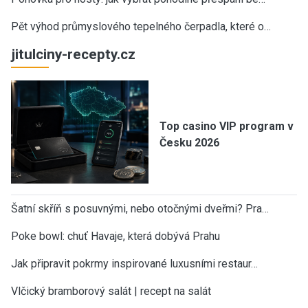
Pět výhod průmyslového tepelného čerpadla, které o…
jitulciny-recepty.cz
Top casino VIP program v
Česku 2026
Šatní skříň s posuvnými, nebo otočnými dveřmi? Pra…
Poke bowl: chuť Havaje, která dobývá Prahu
Jak připravit pokrmy inspirované luxusními restaur…
Vlčický bramborový salát | recept na salát