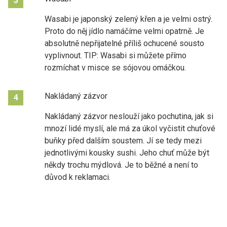
3
Wasabi je japonský zelený křen a je velmi ostrý.
Proto do něj jídlo namáčíme velmi opatrně. Je
absolutně nepřijatelné příliš ochucené sousto
vyplivnout. TIP: Wasabi si můžete přímo
rozmíchat v misce se sójovou omáčkou.
Nakládaný zázvor
4
Nakládaný zázvor neslouží jako pochutina, jak si
mnozí lidé myslí, ale má za úkol vyčistit chuťové
buňky před dalším soustem. Jí se tedy mezi
jednotlivými kousky sushi. Jeho chuť může být
někdy trochu mýdlová. Je to běžné a není to
důvod k reklamaci.