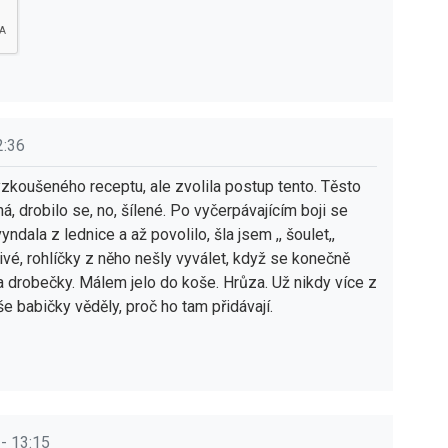
2:36
koušeného receptu, ale zvolila postup tento. Těsto
á, drobilo se, no, šílené. Po vyčerpávajícím boji se
dala z lednice a až povolilo, šla jsem ,, šoulet,,
obivé, rohlíčky z něho nešly vyválet, když se konečně
a drobečky. Málem jelo do koše. Hrůza. Už nikdy více z
še babičky věděly, proč ho tam přidávají.
- 13:15