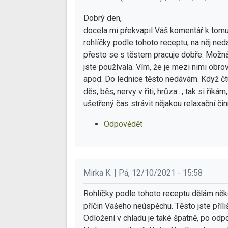
Dobrý den,
docela mi překvapil Váš komentář k tomu
rohlíčky podle tohoto receptu, na něj ne
přesto se s těstem pracuje dobře. Možná t
jste používala. Vím, že je mezi nimi obro
apod. Do lednice těsto nedávám. Když čt
děs, běs, nervy v řiti, hrůza..., tak si ří
ušetřený čas strávit nějakou relaxační čin
Odpovědět
Mirka K. | Pá, 12/10/2021 - 15:58
Rohlíčky podle tohoto receptu dělám něko
příčin Vašeho neúspěchu. Těsto jste příliš
Odložení v chladu je také špatně, po odpo