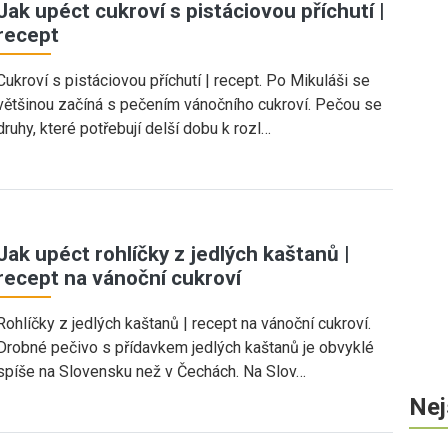
Jak upéct cukroví s pistáciovou příchutí |
recept
Cukroví s pistáciovou příchutí | recept. Po Mikuláši se
většinou začíná s pečením vánočního cukroví. Pečou se
druhy, které potřebují delší dobu k rozl…
Jak upéct rohlíčky z jedlých kaštanů |
recept na vánoční cukroví
Rohlíčky z jedlých kaštanů | recept na vánoční cukroví.
Drobné pečivo s přídavkem jedlých kaštanů je obvyklé
spíše na Slovensku než v Čechách. Na Slov…
Nej