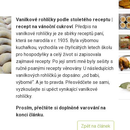
Vanilkové rohlíčky podle stoletého receptu |
recept na vánoční cukroví
. Předpis na
vanilkové rohlíčky je ze sbírky receptů paní,
která se narodila v r. 1935. Byla výbornou
kuchařkou, vychodila ve čtyřicátých letech školu
pro hospodyňky a celý život si zapisovala
zajímavé recepty. Po její smrti mně byly sešity s
ručně psanými recepty věnovány. U následujících
vanilkových rohlíčků je dopsáno: „od babi,
výborné“. A je to pravda. Přesvědčete se sami,
vyzkoušejte si upéct vynikající vanilkové
rohlíčky.
Prosím, přečtěte si doplněné varování na
konci článku.
Zpět na článek