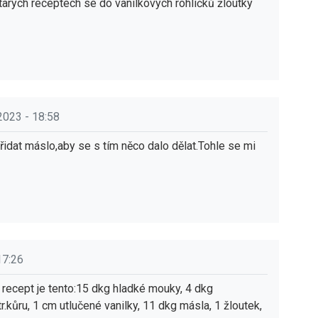
starých receptech se do vanilkových rohlíčků žloutky
2023 - 18:58
řidat máslo,aby se s tím něco dalo dělat.Tohle se mi
17:26
recept je tento:15 dkg hladké mouky, 4 dkg
r.kůru, 1 cm utlučené vanilky, 11 dkg másla, 1 žloutek,