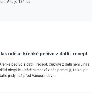
ní. A to je 124 let.
Jak udělat křehké pečivo z datlí | recept
Křehké pečivo z datlí | recept. Cukroví z datlí není u nás
příliš obvyklé. Ještě si mnozí z nás pamatují, že koupit
datle jindy než před Vánoci, nebyl…