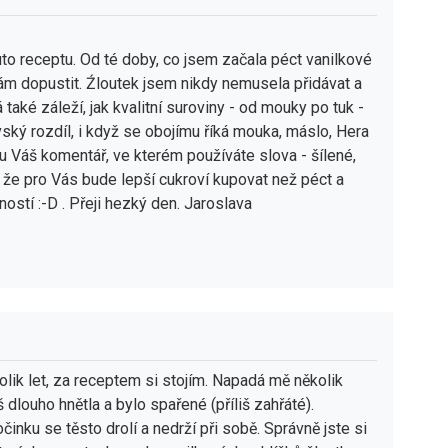
to receptu. Od té doby, co jsem začala péct vanilkové
dám dopustit. Źloutek jsem nikdy nemusela přidávat a
aké záleží, jak kvalitní suroviny - od mouky po tuk -
vský rozdíl, i když se obojímu říká mouka, máslo, Hera
u Váš komentář, ve kterém používáte slova - šílené,
kám, že pro Vás bude lepší cukroví kupovat než péct a
ností :-D . Přeji hezký den. Jaroslava
lik let, za receptem si stojím. Napadá mě několik
 dlouho hnětla a bylo spařené (příliš zahřáté).
činku se těsto drolí a nedrží při sobě. Správně jste si