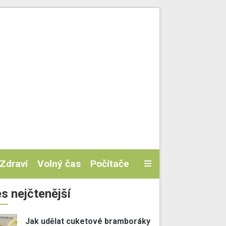
Zdraví
Volný čas
Počítače
s nejčtenější
Jak udělat cuketové bramboráky