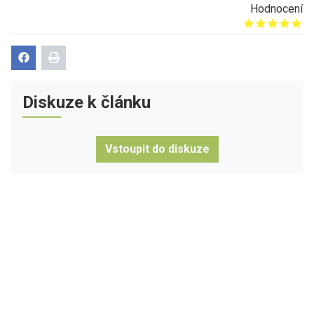
Hodnocení
Give it 1/5
Give it 2/5
Give it 3/5
Give it 4/5
Give it 5/5
Diskuze k článku
Vstoupit do diskuze