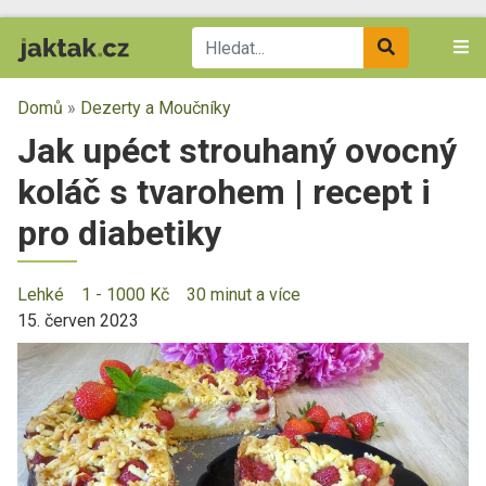
Domů
»
Dezerty a Moučníky
Jak upéct strouhaný ovocný
koláč s tvarohem | recept i
pro diabetiky
Lehké
1 - 1000 Kč
30 minut a více
15. červen 2023