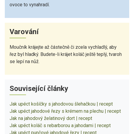
ovoce to vynahradí.
Varování
Moučník krájejte až částečně či zcela vychladlý, aby
řez byl hladký. Budete-li krájet koláč ještě teplý, tvaroh
se lepí na nůž.
Související články
Jak upéct košíčky s jahodovou šlehačkou | recept
Jak upéct jahodové řezy s krémem na plechu | recept
Jak na jahodový želatinový dort | recept
Jak upéct koláč s rebarborou a jahodami | recept
Jak upéct punčové jahodové řezy | recept