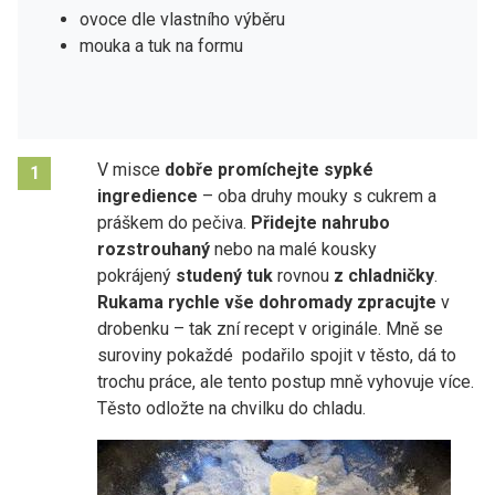
ovoce dle vlastního výběru
mouka a tuk na formu
V misce
dobře promíchejte sypké
1
ingredience
– oba druhy mouky s cukrem a
práškem do pečiva.
Přidejte nahrubo
rozstrouhaný
nebo na malé kousky
pokrájený
studený tuk
rovnou
z chladničky
.
Rukama rychle vše dohromady zpracujte
v
drobenku – tak zní recept v originále. Mně se
suroviny pokaždé podařilo spojit v těsto, dá to
trochu práce, ale tento postup mně vyhovuje více.
Těsto odložte na chvilku do chladu.