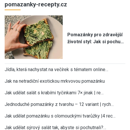
pomazanky-recepty.cz
Pomazánky pro zdravější
životní styl: Jak si pochu…
Jídla, která nachystat na večírek s tématem online…
Jak na netradiční exotickou mrkvovou pomazánku
Jak udělat salát s krabími tyčinkami 7× jinak | re…
Jednoduché pomazánky z tvarohu – 12 variant | rych…
Jak udělat pomazánku s olomouckými tvarůžky |4 rec…
Jak udělat sýrový salát tak, abyste si pochutnali?…