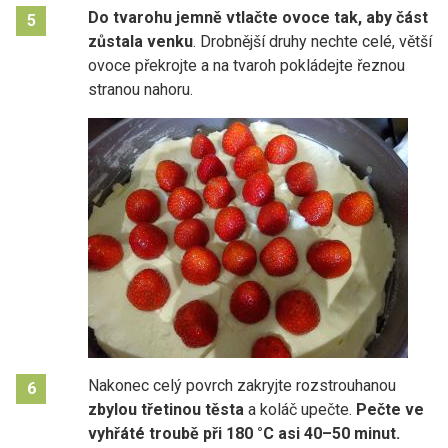
Do tvarohu
jemně vtlačte ovoce tak, aby část
5
zůstala venku
. Drobnější druhy nechte celé, větší
ovoce překrojte a na tvaroh pokládejte řeznou
stranou nahoru.
Nakonec celý povrch zakryjte rozstrouhanou
6
zbylou třetinou těsta
a koláč upečte.
Pečte ve
vyhřáté troubě při 180 °C asi 40–50 minut.