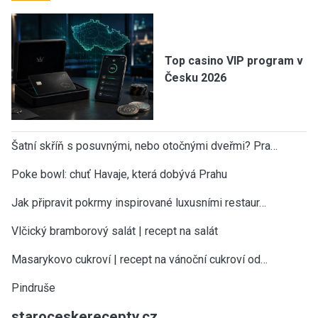
Top casino VIP program v
Česku 2026
Šatní skříň s posuvnými, nebo otočnými dveřmi? Pra…
Poke bowl: chuť Havaje, která dobývá Prahu
Jak připravit pokrmy inspirované luxusními restaur…
Vlčický bramborový salát | recept na salát
Masarykovo cukroví | recept na vánoční cukroví od…
Pindruše
staroceskerecepty.cz