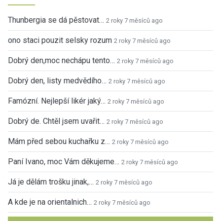
Thunbergia se dá pěstovat…
2 roky 7 měsíců ago
ono staci pouzit selsky rozum
2 roky 7 měsíců ago
Dobrý den,moc nechápu tento…
2 roky 7 měsíců ago
Dobrý den, listy medvědího…
2 roky 7 měsíců ago
Famózní. Nejlepší likér jaký…
2 roky 7 měsíců ago
Dobrý de. Chtěl jsem uvařit…
2 roky 7 měsíců ago
Mám před sebou kuchařku z…
2 roky 7 měsíců ago
Paní Ivano, moc Vám děkujeme…
2 roky 7 měsíců ago
Já je dělám trošku jinak,…
2 roky 7 měsíců ago
A kde je na orientalnich…
2 roky 7 měsíců ago