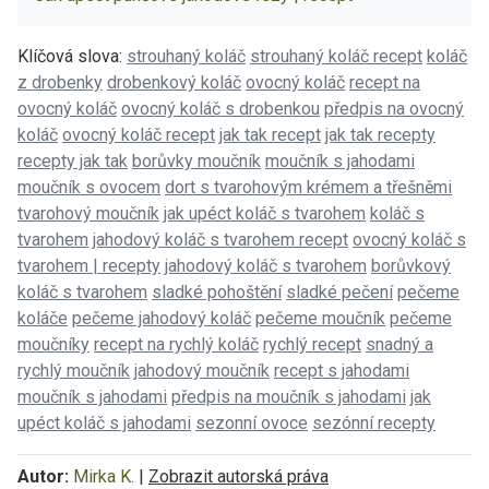
Klíčová slova:
strouhaný koláč
strouhaný koláč recept
koláč
z drobenky
drobenkový koláč
ovocný koláč
recept na
ovocný koláč
ovocný koláč s drobenkou
předpis na ovocný
koláč
ovocný koláč recept
jak tak recept
jak tak recepty
recepty jak tak
borůvky moučník
moučník s jahodami
moučník s ovocem
dort s tvarohovým krémem a třešněmi
tvarohový moučník
jak upéct koláč s tvarohem
koláč s
tvarohem
jahodový koláč s tvarohem recept
ovocný koláč s
tvarohem | recepty
jahodový koláč s tvarohem
borůvkový
koláč s tvarohem
sladké pohoštění
sladké pečení
pečeme
koláče
pečeme jahodový koláč
pečeme moučník
pečeme
moučníky
recept na rychlý koláč
rychlý recept
snadný a
rychlý moučník
jahodový moučník
recept s jahodami
moučník s jahodami
předpis na moučník s jahodami
jak
upéct koláč s jahodami
sezonní ovoce
sezónní recepty
Autor:
Mirka K.
|
Zobrazit autorská práva