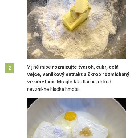
V jiné míse
rozmixujte tvaroh, cukr, celá
2
vejce, vanilkový extrakt a škrob rozmíchaný
ve smetaně
. Mixujte tak dlouho, dokud
nevznikne hladká hmota.