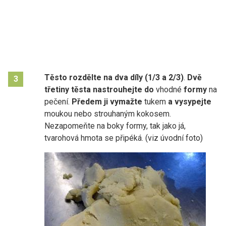
Těsto rozdělte na dva díly (1/3 a 2/3)
.
Dvě
3
třetiny těsta nastrouhejte do
vhodné
formy
na
pečení.
Předem ji vymažte
tukem
a vysypejte
moukou nebo strouhaným kokosem.
Nezapomeňte na boky formy, tak jako já,
tvarohová hmota se připéká. (viz úvodní foto)