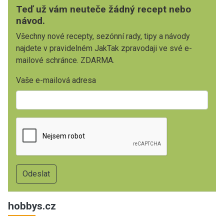
Teď už vám neuteče žádný recept nebo
návod.
Všechny nové recepty, sezónní rady, tipy a návody
najdete v pravidelném JakTak zpravodaji ve své e-
mailové schránce. ZDARMA.
Vaše e-mailová adresa
hobbys.cz