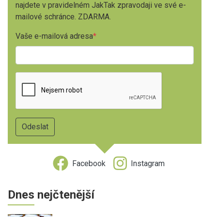
najdete v pravidelném JakTak zpravodaji ve své e-
mailové schránce. ZDARMA.
Vaše e-mailová adresa
Facebook
Instagram
Dnes nejčtenější