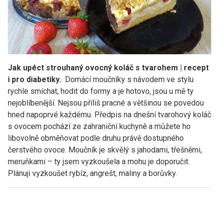
Jak upéct strouhaný ovocný koláč s tvarohem | recept
i pro diabetiky.
Domácí moučníky s návodem ve stylu
rychle smíchat, hodit do formy a je hotovo, jsou u mě ty
nejoblíbenější. Nejsou příliš pracné a většinou se povedou
hned napoprvé každému. Předpis na dnešní tvarohový koláč
s ovocem pochází ze zahraniční kuchyně a můžete ho
libovolně obměňovat podle druhu právě dostupného
čerstvého ovoce. Moučník je skvělý s jahodami, třešněmi,
meruňkami – ty jsem vyzkoušela a mohu je doporučit.
Plánuji vyzkoušet rybíz, angrešt, maliny a borůvky.