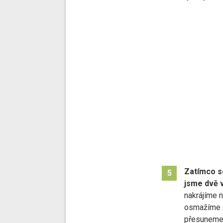
Zatímco se
5
jsme dvě v
nakrájíme 
osmažíme d
přesuneme 