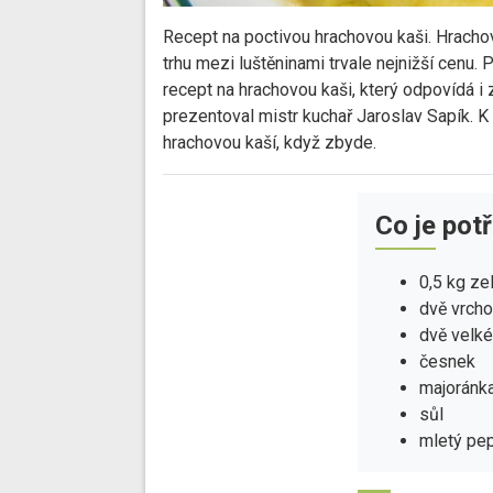
Recept na poctivou hrachovou kaši. Hrachov
trhu mezi luštěninami trvale nejnižší cenu.
recept na hrachovou kaši, který odpovídá i 
prezentoval mistr kuchař Jaroslav Sapík. K 
hrachovou kaší, když zbyde.
Co je pot
0,5 kg ze
dvě vrcho
dvě velké
česnek
majoránk
sůl
mletý pe