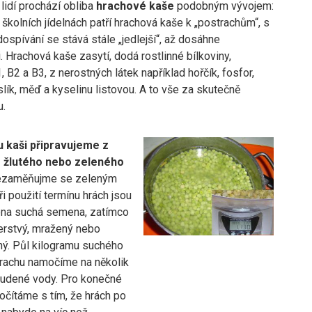
lidí prochází obliba
hrachové kaše
podobným vývojem:
školních jídelnách patří hrachová kaše k „postrachům“, s
spívání se stává stále „jedlejší“, až dosáhne
. Hrachová kaše zasytí, dodá rostlinné bílkoviny,
, B2 a B3, z nerostných látek například hořčík, fosfor,
slík, měď a kyselinu listovou. A to vše za skutečně
u.
 kaši připravujeme z
 žlutého nebo zeleného
zaměňujme se zeleným
i použití termínu hrách jsou
na suchá semena, zatímco
čerstvý, mražený nebo
ný. Půl kilogramu suchého
rachu namočíme na několik
tudené vody. Pro konečné
očítáme s tím, že hrách po