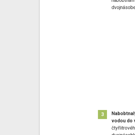
nabobtnání
dvojnásobe
Nabobtnal
3
vodou do 
čtyřlitrové