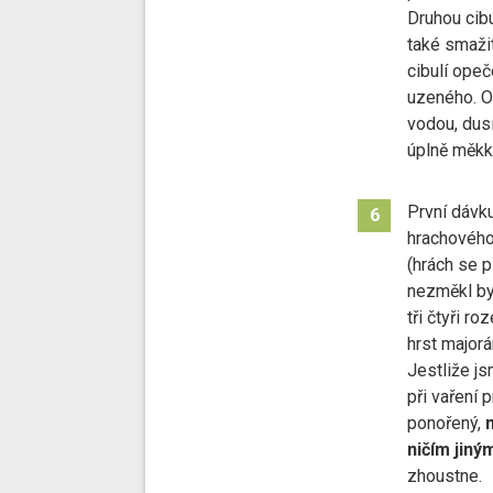
Druhou cibu
také smažit
cibulí ope
uzeného. 
vodou, dus
úplně měkk
První dávk
6
hrachového
(hrách se p
nezměkl by
tři čtyři r
hrst major
Jestliže j
při vaření 
ponořený,
ničím jin
zhoustne.