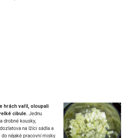
 hrách vařil, oloupali
elké cibule.
Jednu
na drobné kousky,
ozlatova na lžíci sádla a
do nějaké pracovní misky.