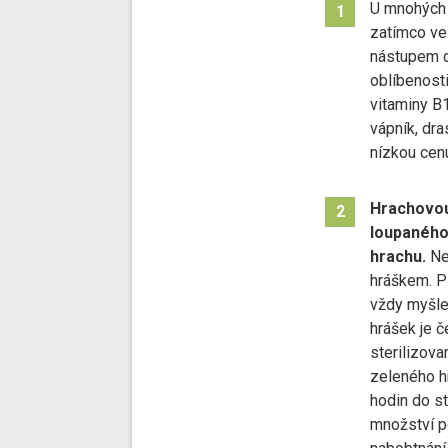
U mnohých 
1
zatímco ve 
nástupem do
oblíbenosti
vitaminy B1
vápník, dra
nízkou cen
Hrachovou
2
loupaného
hrachu.
Ne
hráškem. Př
vždy myšle
hrášek je 
sterilizova
zeleného h
hodin do s
množství p