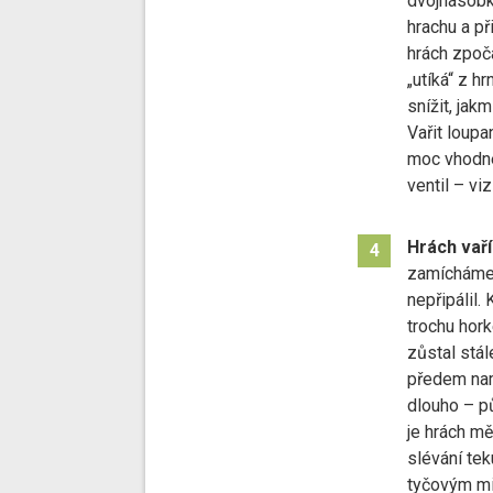
dvojnásob
hrachu a p
hrách zpoč
„utíká“ z hr
snížit, jak
Vařit loupa
moc vhodné 
ventil – viz
Hrách vař
4
zamícháme
nepřipálil.
trochu hork
zůstal stál
předem nam
dlouho – pů
je hrách m
slévání tek
tyčovým mi