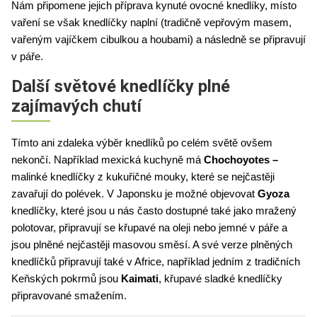
Nám připomene jejich příprava kynuté ovocné knedlíky, místo 
vaření se však knedlíčky naplní (tradičně vepřovým masem, 
vařeným vajíčkem cibulkou a houbami) a následně se připravují 
v páře. 
Další světové knedlíčky plné
zajímavých chutí
Tímto ani zdaleka výběr knedlíků po celém světě ovšem 
nekončí. Například mexická kuchyně má 
Chochoyotes – 
malinké knedlíčky z kukuřičné mouky, které se nejčastěji 
zavařují do polévek. V Japonsku je možné objevovat 
Gyoza 
knedlíčky, které jsou u nás často dostupné také jako mražený 
polotovar, připravují se křupavé na oleji nebo jemné v páře a 
jsou plněné nejčastěji masovou směsí. A své verze plněných 
knedlíčků připravují také v Africe, například jedním z tradičních 
Keňských pokrmů jsou 
Kaimati
, křupavé sladké knedlíčky 
připravované smažením. 