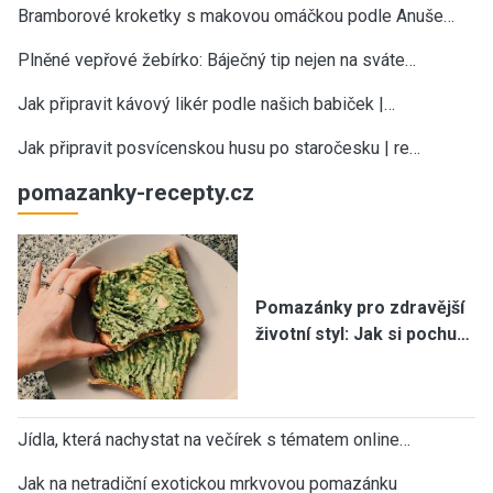
Bramborové kroketky s makovou omáčkou podle Anuše…
Plněné vepřové žebírko: Báječný tip nejen na sváte…
Jak připravit kávový likér podle našich babiček |…
Jak připravit posvícenskou husu po staročesku | re…
pomazanky-recepty.cz
Pomazánky pro zdravější
životní styl: Jak si pochu…
Jídla, která nachystat na večírek s tématem online…
Jak na netradiční exotickou mrkvovou pomazánku