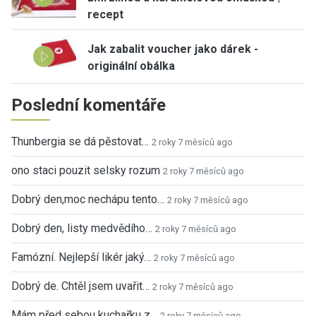
recept
Jak zabalit voucher jako dárek -
originální obálka
Poslední komentáře
Thunbergia se dá pěstovat…
2 roky 7 měsíců ago
ono staci pouzit selsky rozum
2 roky 7 měsíců ago
Dobrý den,moc nechápu tento…
2 roky 7 měsíců ago
Dobrý den, listy medvědího…
2 roky 7 měsíců ago
Famózní. Nejlepší likér jaký…
2 roky 7 měsíců ago
Dobrý de. Chtěl jsem uvařit…
2 roky 7 měsíců ago
Mám před sebou kuchařku z…
2 roky 7 měsíců ago