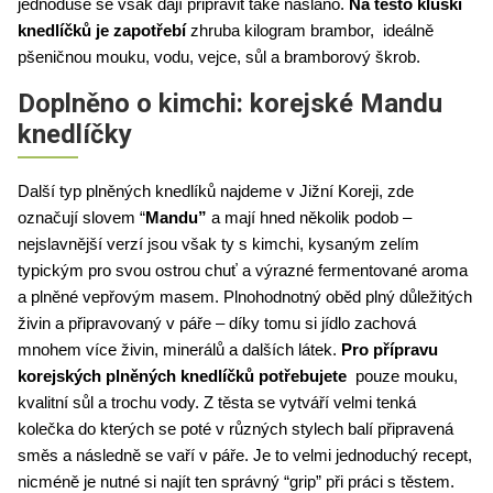
jednoduše se však dají připravit také naslano. 
Na těsto kluski 
knedlíčků je zapotřebí 
zhruba kilogram brambor,  ideálně 
pšeničnou mouku, vodu, vejce, sůl a bramborový škrob. 
Doplněno o kimchi: korejské Mandu
knedlíčky
Další typ plněných knedlíků najdeme v Jižní Koreji, zde 
označují slovem “
Mandu”
 a mají hned několik podob – 
nejslavnější verzí jsou však ty s kimchi, kysaným zelím 
typickým pro svou ostrou chuť a výrazné fermentované aroma 
a plněné vepřovým masem. Plnohodnotný oběd plný důležitých 
živin a připravovaný v páře – díky tomu si jídlo zachová 
mnohem více živin, minerálů a dalších látek. 
Pro přípravu 
korejských plněných knedlíčků potřebujete 
 pouze mouku, 
kvalitní sůl a trochu vody. Z těsta se vytváří velmi tenká 
kolečka do kterých se poté v různých stylech balí připravená 
směs a následně se vaří v páře. Je to velmi jednoduchý recept, 
nicméně je nutné si najít ten správný “grip” při práci s těstem. 