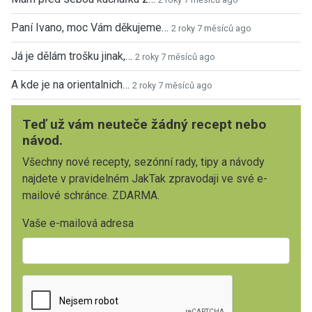
Paní Ivano, moc Vám děkujeme…
2 roky 7 měsíců ago
Já je dělám trošku jinak,…
2 roky 7 měsíců ago
A kde je na orientalnich…
2 roky 7 měsíců ago
Teď už vám neuteče žádný recept nebo
návod.
Všechny nové recepty, sezónní rady, tipy a návody
najdete v pravidelném JakTak zpravodaji ve své e-
mailové schránce. ZDARMA.
Vaše e-mailová adresa