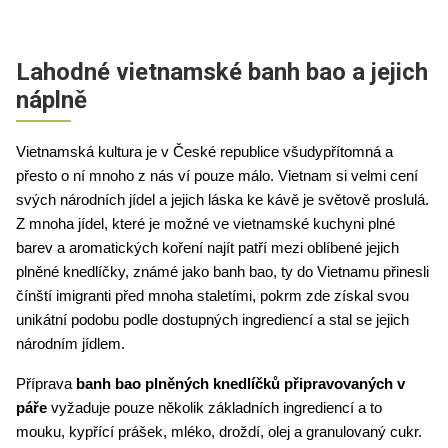
Lahodné vietnamské banh bao a jejich
náplně
Vietnamská kultura je v České republice všudypřítomná a 
přesto o ní mnoho z nás ví pouze málo. Vietnam si velmi cení 
svých národních jídel a jejich láska ke kávě je světově proslulá. 
Z mnoha jídel, které je možné ve vietnamské kuchyni plné 
barev a aromatických koření najít patří mezi oblíbené jejich 
plněné knedlíčky, známé jako banh bao, ty do Vietnamu přinesli 
čínští imigranti před mnoha staletími, pokrm zde získal svou 
unikátní podobu podle dostupných ingrediencí a stal se jejich 
národním jídlem. 
Příprava 
banh bao plněných knedlíčků připravovaných v 
páře 
vyžaduje pouze několik základních ingrediencí a to 
mouku, kypřící prášek, mléko, droždí, olej a granulovaný cukr. 