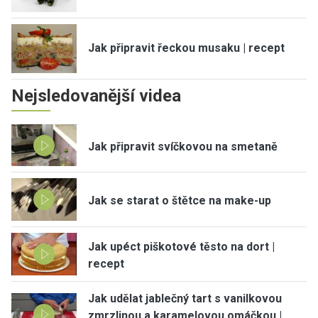
Jak připravit řeckou musaku | recept
Nejsledovanější videa
Jak připravit svíčkovou na smetaně
Jak se starat o štětce na make-up
Jak upéct piškotové těsto na dort |
recept
Jak udělat jablečný tart s vanilkovou
zmrzlinou a karamelovou omáčkou |