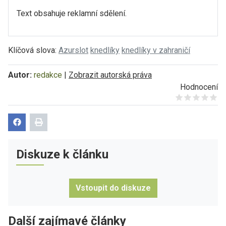
Text obsahuje reklamní sdělení.
Klíčová slova:
Azurslot
knedlíky
knedlíky v zahraničí
Autor:
redakce
|
Zobrazit autorská práva
Hodnocení
Give it 1/5
Give it 2/5
Give it 3/5
Give it 4/5
Give it 5/5
Diskuze k článku
Vstoupit do diskuze
Další zajímavé články