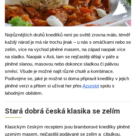
Nejrůznějších druhů knedlíků není po světě zrovna málo, téměř 
každý národ je má rár trochu jinak – u nás s omáčkami nebo se 
zelím, více na východ plněné masem, na západ naopak více 
na sladko. Naopak v Asii, tam se nejčastěji dělají v páře a 
plněné slanou, masovou nebo dokonce sladkou či pálivou 
směsí. Všude je možné najít různé chutě a kombinace. 
Podívejme se, jaké je možné si doma připravit knedlíky v jejich 
plněné verzi a přitom si užívat her přes 
Azurslot
 spolu s 
lahodným obědem.
Stará dobrá česká klasika se zelím
Klasickým českým receptem jsou bramborové knedlíky plněné 
uzeným masem, nejčastěji podávané se zelím a  cibulkou. 