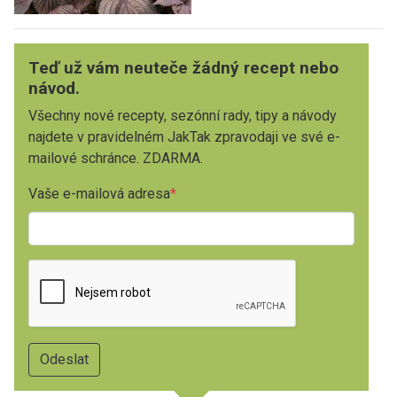
Teď už vám neuteče žádný recept nebo
návod.
Všechny nové recepty, sezónní rady, tipy a návody
najdete v pravidelném JakTak zpravodaji ve své e-
mailové schránce. ZDARMA.
Vaše e-mailová adresa