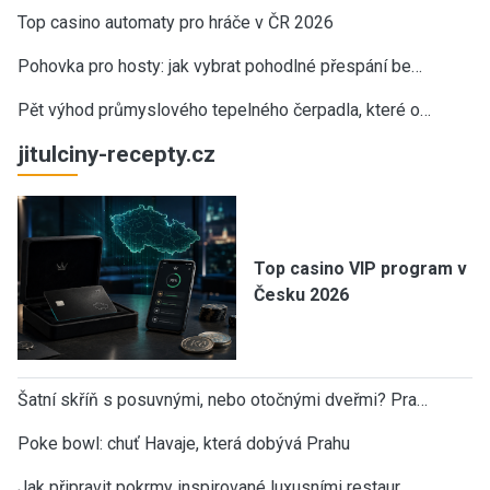
Top casino automaty pro hráče v ČR 2026
Pohovka pro hosty: jak vybrat pohodlné přespání be…
Pět výhod průmyslového tepelného čerpadla, které o…
jitulciny-recepty.cz
Top casino VIP program v
Česku 2026
Šatní skříň s posuvnými, nebo otočnými dveřmi? Pra…
Poke bowl: chuť Havaje, která dobývá Prahu
Jak připravit pokrmy inspirované luxusními restaur…