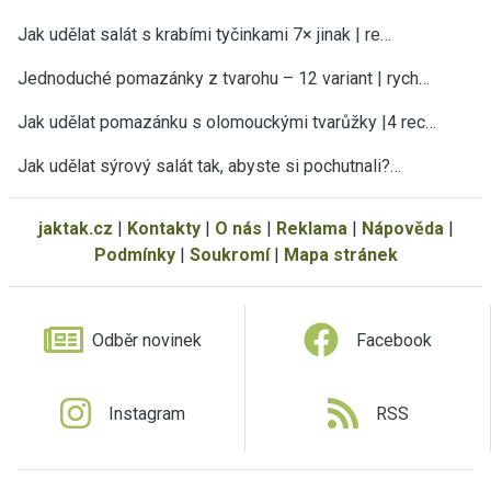
Jak udělat salát s krabími tyčinkami 7× jinak | re…
Jednoduché pomazánky z tvarohu – 12 variant | rych…
Jak udělat pomazánku s olomouckými tvarůžky |4 rec…
Jak udělat sýrový salát tak, abyste si pochutnali?…
jaktak.cz
|
Kontakty
|
O nás
|
Reklama
|
Nápověda
|
Podmínky
|
Soukromí
|
Mapa stránek
Odběr novinek
Facebook
Instagram
RSS