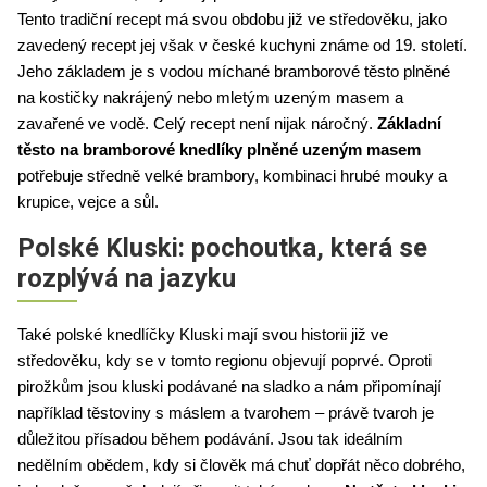
Tento tradiční recept má svou obdobu již ve středověku, jako 
zavedený recept jej však v české kuchyni známe od 19. století. 
Jeho základem je s vodou míchané bramborové těsto plněné 
na kostičky nakrájený nebo mletým uzeným masem a 
zavařené ve vodě. Celý recept není nijak náročný. 
Základní 
těsto na bramborové knedlíky plněné uzeným masem 
potřebuje středně velké brambory, kombinaci hrubé mouky a 
krupice, vejce a sůl. 
Polské Kluski: pochoutka, která se
rozplývá na jazyku
Také polské knedlíčky Kluski mají svou historii již ve 
středověku, kdy se v tomto regionu objevují poprvé. Oproti 
pirožkům jsou kluski podávané na sladko a nám připomínají 
například těstoviny s máslem a tvarohem – právě tvaroh je 
důležitou přísadou během podávání. Jsou tak ideálním 
nedělním obědem, kdy si člověk má chuť dopřát něco dobrého, 