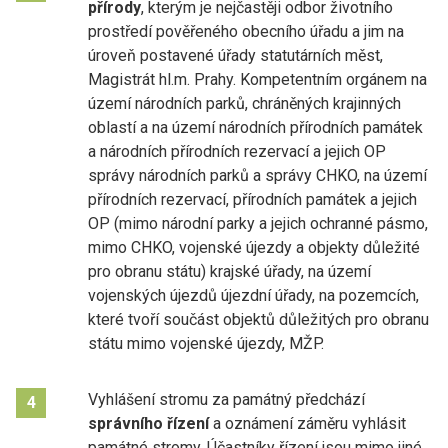
přírody
, kterým je nejčastěji odbor životního
prostředí pověřeného obecního úřadu a jim na
úroveň postavené úřady statutárních měst,
Magistrát hl.m. Prahy. Kompetentním orgánem na
území národních parků, chráněných krajinných
oblastí a na území národních přírodních památek
a národních přírodních rezervací a jejich OP
správy národních parků a správy CHKO, na území
přírodních rezervací, přírodních památek a jejich
OP (mimo národní parky a jejich ochranné pásmo,
mimo CHKO, vojenské újezdy a objekty důležité
pro obranu státu) krajské úřady, na území
vojenských újezdů újezdní úřady, na pozemcích,
které tvoří součást objektů důležitých pro obranu
státu mimo vojenské újezdy, MŽP.
Vyhlášení stromu za památný předchází
4
správního řízení
a oznámení záměru vyhlásit
památné stromy. Účastníky řízení jsou mimo jiné