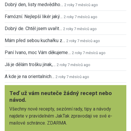
Dobrý den, listy medvědího…
2 roky 7 měsíců ago
Famózní. Nejlepší likér jaký…
2 roky 7 měsíců ago
Dobrý de. Chtěl jsem uvařit…
2 roky 7 měsíců ago
Mám před sebou kuchařku z…
2 roky 7 měsíců ago
Paní Ivano, moc Vám děkujeme…
2 roky 7 měsíců ago
Já je dělám trošku jinak,…
2 roky 7 měsíců ago
A kde je na orientalnich…
2 roky 7 měsíců ago
Teď už vám neuteče žádný recept nebo
návod.
Všechny nové recepty, sezónní rady, tipy a návody
najdete v pravidelném JakTak zpravodaji ve své e-
mailové schránce. ZDARMA.