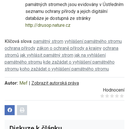
památných stromech jsou evidovány v Ústředním
seznamu ochrany přírody a jejich digitální
databáze je dostupná ze stránky
http://drusop.nature.cz
Klíčová slova:
památný strom
vyhlášení památného stromu
ochrana přírody
zákon o ochraně přírody a krajiny
ochrana
stromů
jak vyhlásit památný strom
jak na vyhlášení
památného stromu
kde zažádat o vyhlášení památného
stromu
koho zažádat o vyhlášení památného stromu
Autor:
Mef
|
Zobrazit autorská práva
Hodnocení
Give it 1/5
Give it 2/5
Give it 3/5
Give it 4/5
Give it 5/5
Diskuze k článku