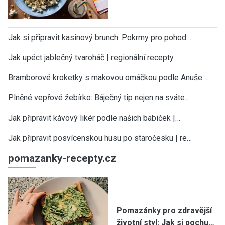
Jak si připravit kasinový brunch: Pokrmy pro pohod…
Jak upéct jablečný tvaroháč | regionální recepty
Bramborové kroketky s makovou omáčkou podle Anuše…
Plněné vepřové žebírko: Báječný tip nejen na sváte…
Jak připravit kávový likér podle našich babiček |…
Jak připravit posvícenskou husu po staročesku | re…
pomazanky-recepty.cz
Pomazánky pro zdravější
životní styl: Jak si pochu…