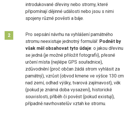
introdukované dřeviny nebo stromy, které
připomínají dějinné události nebo jsou s nimi
spojeny různé pověsti a báje.
Pro sepsání návrhu na vyhlášení památného
2
stromu neexistuje jednotný formulář.
Podnět by
však měl obsahovat tyto údaje
: o jakou dřevinu
se jedná (je možné přiložit fotografii), přesné
určení místa (nejlépe GPS souřadnice),
zdůvodnění (proč občan žádá strom vyhlásit za
památný), vzrůst (obvod kmene ve výšce 130 cm
nad zemí, odhad výšky, tvarová zajímavost), věk
(pokud je známá doba vysazení), historické
souvislosti, příběh či pověst (pokud existují),
případně navrhovatelův vztah ke stromu.