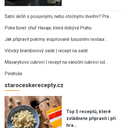
Šatní skříň s posuvnými, nebo otočnými dveřmi? Pra…
Poke bowl: chuť Havaje, která dobývá Prahu
Jak připravit pokrmy inspirované luxusními restaur…
Vlčický bramborový salát | recept na salát
Masarykovo cukroví | recept na vánoční cukroví od…
Pindruše
staroceskerecepty.cz
Top 5 receptů, které
zvládnete připravit i při
hra…