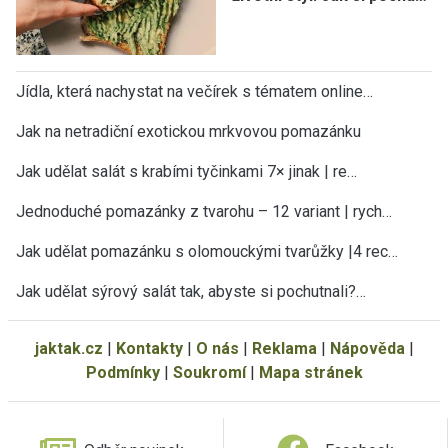
Jídla, která nachystat na večírek s tématem online…
Jak na netradiční exotickou mrkvovou pomazánku
Jak udělat salát s krabími tyčinkami 7× jinak | re…
Jednoduché pomazánky z tvarohu – 12 variant | rych…
×
Teď už vám neuteče žádný recept nebo
Jak udělat pomazánku s olomouckými tvarůžky |4 rec…
návod.
Jak udělat sýrový salát tak, abyste si pochutnali?…
Všechny nové recepty, sezónní rady, tipy a návody
najdete v pravidelném JakTak zpravodaji ve své e-
mailové schránce. ZDARMA.
jaktak.cz
|
Kontakty
|
O nás
|
Reklama
|
Nápověda
|
Podmínky
|
Soukromí
|
Mapa stránek
Vaše e-mailová adresa