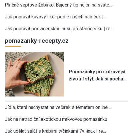
Plněné vepřové žebírko: Báječný tip nejen na sváte…
Jak připravit kávový likér podle našich babiček |…
Jak připravit posvícenskou husu po staročesku | re…
pomazanky-recepty.cz
Pomazánky pro zdravější
životní styl: Jak si pochu…
Jídla, která nachystat na večírek s tématem online…
Jak na netradiční exotickou mrkvovou pomazánku
Jak udělat salát s krabími tyčinkami 7× jinak | re…