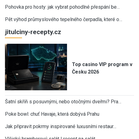
Pohovka pro hosty: jak vybrat pohodlné přespání be…
Pět výhod průmyslového tepelného čerpadla, které o…
jitulciny-recepty.cz
Top casino VIP program v
Česku 2026
Šatní skříň s posuvnými, nebo otočnými dveřmi? Pra…
Poke bowl: chuť Havaje, která dobývá Prahu
Jak připravit pokrmy inspirované luxusními restaur…
Vlčický bramborový salát | recept na salát