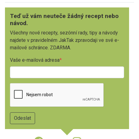
Teď už vám neuteče žádný recept nebo
návod.
Všechny nové recepty, sezónní rady, tipy a návody
najdete v pravidelném JakTak zpravodaji ve své e-
mailové schránce. ZDARMA.
Vaše e-mailová adresa