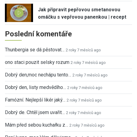
Jak připravit pepřovou smetanovou
omáčku s vepřovou panenkou | recept
Poslední komentáře
Thunbergia se dá pěstovat…
2 roky 7 měsíců ago
ono staci pouzit selsky rozum
2 roky 7 měsíců ago
Dobrý den,moc nechápu tento…
2 roky 7 měsíců ago
Dobrý den, listy medvědího…
2 roky 7 měsíců ago
Famózní. Nejlepší likér jaký…
2 roky 7 měsíců ago
Dobrý de. Chtěl jsem uvařit…
2 roky 7 měsíců ago
Mám před sebou kuchařku z…
2 roky 7 měsíců ago