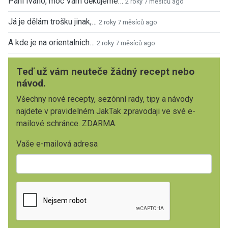
Paní Ivano, moc Vám děkujeme…
2 roky 7 měsíců ago
Já je dělám trošku jinak,…
2 roky 7 měsíců ago
A kde je na orientalnich…
2 roky 7 měsíců ago
Teď už vám neuteče žádný recept nebo
návod.
Všechny nové recepty, sezónní rady, tipy a návody
najdete v pravidelném JakTak zpravodaji ve své e-
mailové schránce. ZDARMA.
Vaše e-mailová adresa